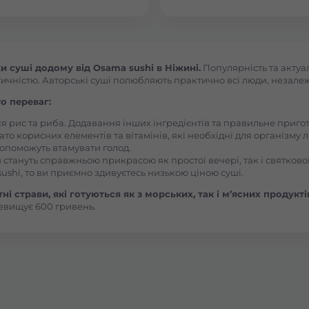
Боярка (Київська область)
Бровари Бульвар Незалежності Масив
 суші додому від Osama sushi в Ніжині.
Популярність та актуа
ичністю. Авторські суші полюбляють практично всі люди, незалежно
Бровари Торгмаш Москаленка
о переваг:
ся рис та риба. Додавання інших інгредієнтів та правильне приг
ато корисних елементів та вітамінів, які необхідні для організму 
Броди
, допоможуть втамувати голод.
 стануть справжньою прикрасою як простої вечері, так і святкової
ushi, то ви приємно здивуєтесь низькою ціною суші.
Буча
і страви, які готуються як з морських, так і м’ясних продукті
евищує 600 гривень.
Вараш
Васильків Ринок 1Травня
Васильків Центр Соборна