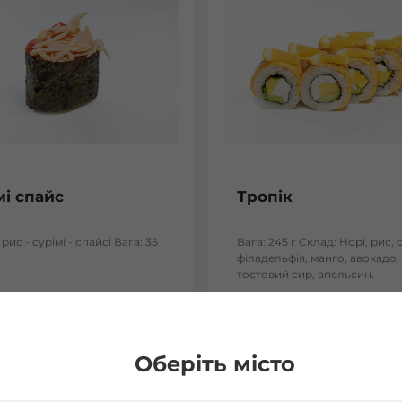
мі спайс
Тропік
 рис - сурімі - спайсі Вага: 35
Вага: 245 г Склад: Норі, рис, 
філадельфія, манго, авокадо,
тостовий сир, апельсин.
₴
132
₴
Хочу
Хоч
Оберіть місто