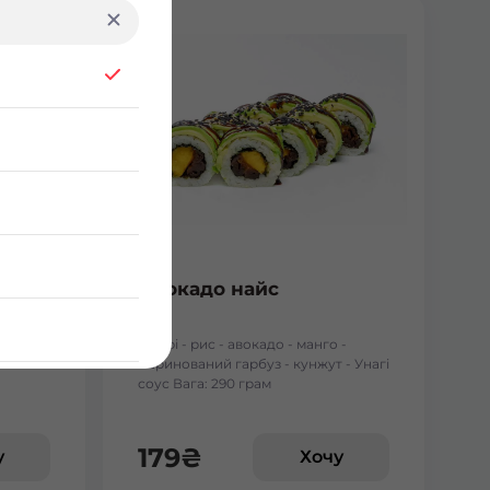
ним
Авокадо найс
- кунжут
- Норі - рис - авокадо - манго -
маринований гарбуз - кунжут - Унагі
соус Вага: 290 грам
179
₴
у
Хочу