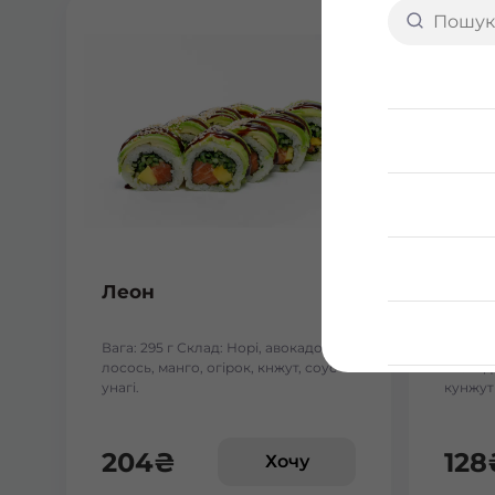
Леон
Теха
Вага: 295 г Склад: Норі, авокадо,
Вага: 2
лосось, манго, огірок, кнжут, соус
авокадо
унагі.
кунжут 
204
₴
128
Хочу