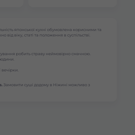
льність японської кухні обумовлена корисними та
 від віку, статі та положення в суспільстві.
отування робить страву неймовірно смачною.
людини.
 вечірки.
в.
Замовити суші додому в Ніжині можливо з