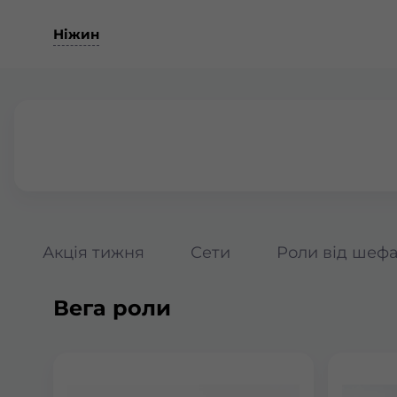
Ніжин
Акція тижня
Сети
Роли від шеф
Вега роли