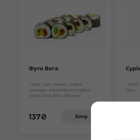
Футо Вега
Сурі
- Норі - рис - манго - огірок
- Норі -
-авокадо -маринований гарбуз
грам
Спайсі соус Вага: 265 грам
137
₴
59
Хочу