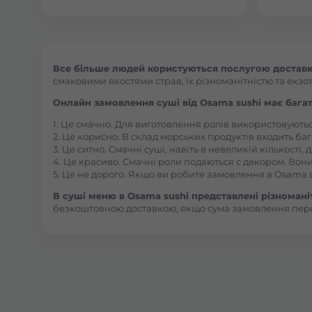
Все більше людей користуються послугою доставки
смаковими якостями страв, їх різноманітністю та екзот
Онлайн замовлення суші від Osama sushi має багат
1. Це смачно. Для виготовлення ролів використовують
2. Це корисно. В склад морських продуктів входить баг
3. Це ситно. Смачні суші, навіть в невеликій кількості
4. Це красиво. Смачні роли подаються с декором. Вони
5. Це не дорого. Якщо ви робите замовлення в Osama s
В суші меню в Osama sushi представлені різноманітн
безкоштовною доставкою, якщо сума замовлення пер