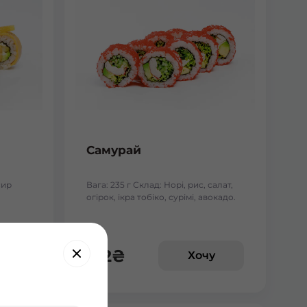
Самурай
сир
Вага: 235 г Склад: Норі, рис, салат,
огірок, ікра тобіко, сурімі, авокадо.
152
₴
у
Хочу