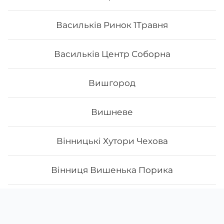
Васильків Ринок 1Травня
Васильків Центр Соборна
Вишгород
Вишневе
Вінницькі Хутори Чехова
Вінниця Вишенька Порика
Скачати
Ми у соцмережах
Вінниця Замостянський Янгеля
App Store