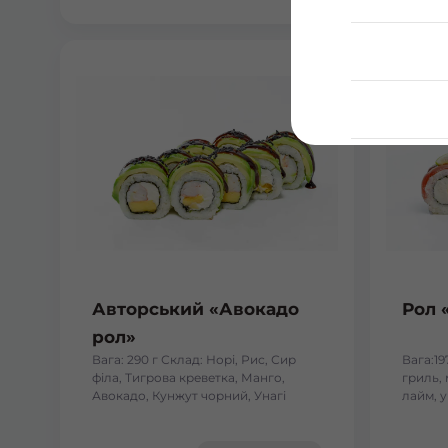
Авторський «Авокадо
Рол 
рол»
Вага: 290 г Склад: Норі, Рис, Сир
Вага:19
філа, Тигрова креветка, Манго,
гриль, 
Авокадо, Кунжут чорний, Унагі
лайм, у