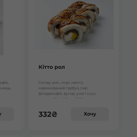
Кітто рол
ьфія,
Склад: рис, норі, манго,
тунець,
маринований гарбуз, сир
філадельфія, вугор, унагі соус,
кунжут білий Вага: 300 г.
332
₴
у
Хочу