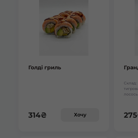
Голді гриль
Гран
Склад: 
тигрова
лосось,
314
₴
275
Хочу