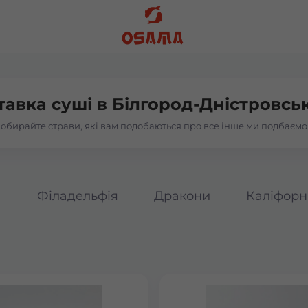
тавка суші в
Білгород-Дністровсь
обирайте страви, які вам подобаються про все інше ми подбаємо
а
Філадельфія
Дракони
Каліфорн