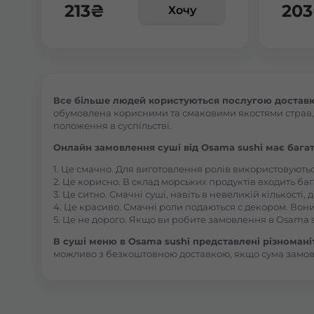
213
₴
203
Хочу
Все більше людей користуються послугою доставки
обумовлена корисними та смаковими якостями страв, їх
положення в суспільстві.
Онлайн замовлення суші від Osama sushi має багат
1. Це смачно. Для виготовлення ролів використовують
2. Це корисно. В склад морських продуктів входить баг
3. Це ситно. Смачні суші, навіть в невеликій кількості
4. Це красиво. Смачні роли подаються с декором. Вони
5. Це не дорого. Якщо ви робите замовлення в Osama s
В суші меню в Osama sushi представлені різноманітн
можливо з безкоштовною доставкою, якщо сума замо