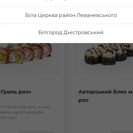
Біла Церква район Леваневського
Білгород Дністровський
Бориспіль Головатого
Бориспіль Робітнича
Боярка (Київська область)
«Гриль рол»
Авторський Блек м
рол
Бровари Бульвар Незалежності Масив
7 г Склад: Норі, рис, тунець
манго, сир Філадельфія,
нагі соус
Бровари Торгмаш Москаленка