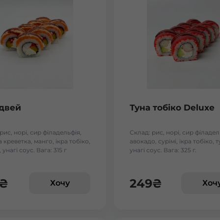
двей
Туна тобіко Deluxe
рис, норі, сир філадельфія,
Склад: рис, норі, сир філадел
 креветка, манго, ікра тобіко,
авокадо, сурімі, ікра тобіко, 
 унагі соус. Вага: 315 г
унагі соус. Вага: 325 г.
₴
249
₴
Хочу
Хоч