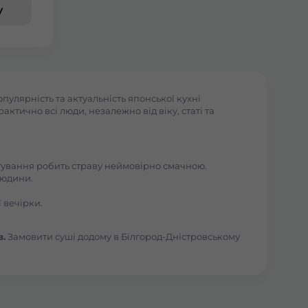
у
пулярність та актуальність японської кухні
ктично всі люди, незалежно від віку, статі та
отування робить страву неймовірно смачною.
людини.
 вечірки.
в.
Замовити суші додому в Білгород-Дністровському