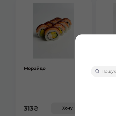
Морайдо
Айсі
313
₴
296
Хочу