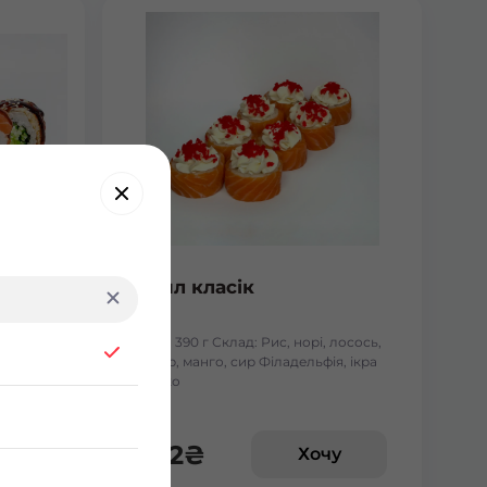
ол
Роял класік
Вага: 390 г Склад: Рис, норі, лосось,
вугор, манго, сир Філадельфія, ікра
тобіко
372
₴
у
Хочу