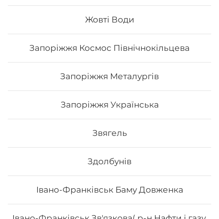
г.
Жовті Води
372
₴
Хочу
Запоріжжя Космос Північнокільцева
Запоріжжя Металургів
Запоріжжя Українська
Звягель
Здолбунів
Івано-Франківськ Баму Довженка
Морайдо
Івано-Франківськ Зв'язкова( р-н Нафти і газу,