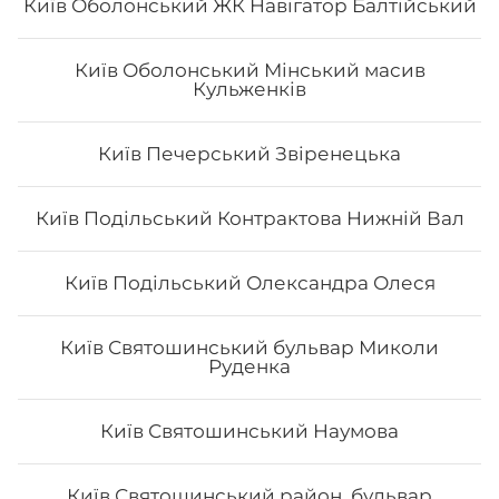
Київ Оболонський ЖК Навігатор Балтійський
Київ Оболонський Мінський масив
Кульженків
Роял класік
Київ Печерський Звіренецька
Вага: 390 г Склад: Рис, норі, лосось, вугор, манго, сир
Філадельфія, ікра тобіко
Київ Подільський Контрактова Нижній Вал
Київ Подільський Олександра Олеся
412
₴
Хочу
Київ Святошинський бульвар Миколи
Руденка
Київ Святошинський Наумова
Київ Святошинський район, бульвар