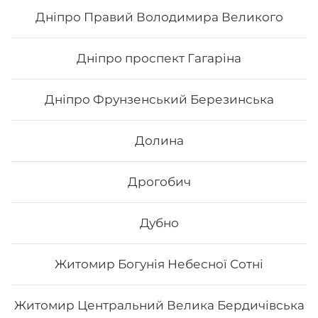
Дніпро Правий Володимира Великого
275
₴
Хочу
Дніпро проспект Гагаріна
Дніпро Фрунзенський Березинська
Долина
Дрогобич
Дубно
Житомир Богунія Небесної Сотні
Кітто рол
Житомир Центральний Велика Бердичівська
Склад: рис, норі, манго, маринований гарбуз, сир
філадельфія, вугор, унагі соус, кунжут білий Вага: 300