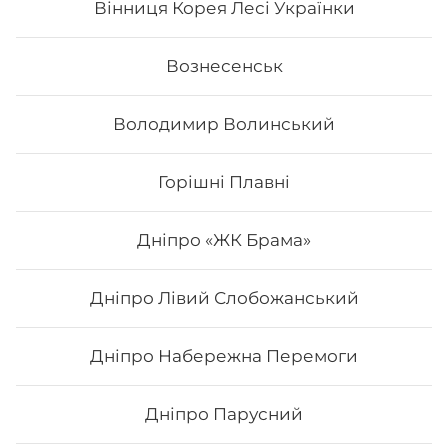
Вінниця Корея Лесі Українки
Вознесенськ
Володимир Волинський
Горішні Плавні
Дніпро «ЖК Брама»
Дніпро Лівий Слобожанський
Туна тобіко Deluxe
Дніпро Набережна Перемоги
Склад: рис, норі, сир філадельфія, авокадо, сурімі, ікра
тобіко, тунець, унагі соус. Вага: 325 г.
Дніпро Парусний