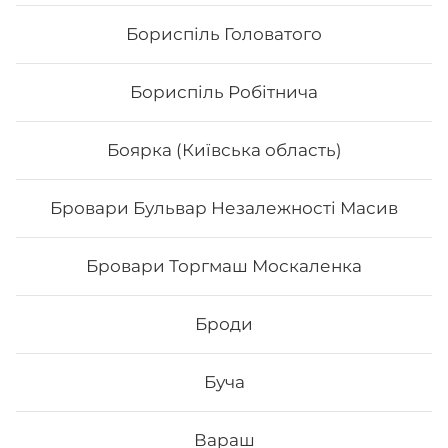
Бориспіль Головатого
Бориспіль Робітнича
Боярка (Київська область)
Бровари Бульвар Незалежності Масив
Голді гриль
Бровари Торгмаш Москаленка
Броди
Буча
345
₴
Хочу
Вараш