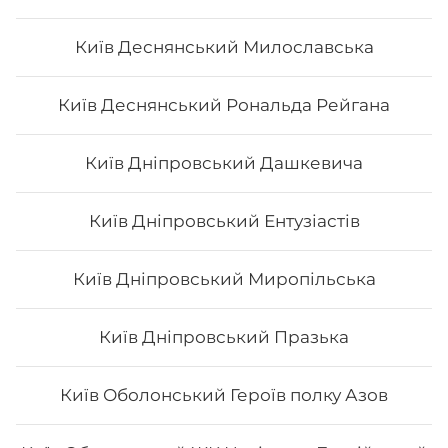
Київ Деснянський Милославська
Авторський Мікс рол
Київ Деснянський Рональда Рейгана
Київ Дніпровський Дашкевича
277
₴
Хочу
Київ Дніпровський Ентузіастів
Київ Дніпровський Миропільська
Київ Дніпровський Празька
Київ Оболонський Героїв полку Азов