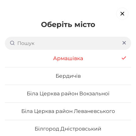
Оберіть місто
Доставка суші в
Білій
Церкві: р-н Вокзальної
Армашівка
обирайте страви, які вам подобаються про все інше ми
подбаємо
Бердичів
Біла Церква район Вокзальної
Акція тижня
Сети
Роли від шефа
Біла Церква район Леваневського
Авторські роли
Білгород Дністровський