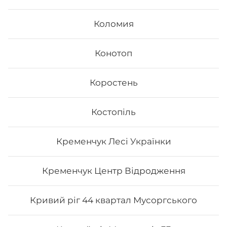
Коломия
Конотоп
Коростень
Рол «Гриль рол»
Костопіль
Вага:197 г Склад: Норі, рис, тунець гриль, манго, сир
Філадельфія, лайм, унагі соус
Кременчук Лесі Українки
Кременчук Центр Відродження
223
₴
Хочу
Кривий ріг 44 квартал Мусоргського