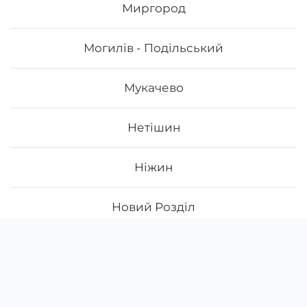
Миргород
Могилів - Подільський
Мукачево
Нетішин
Ніжин
Новий Розділ
Скачати
Ми у соцмережах
Нововолинськ
Instagram
App Store
Новояворівськ
Google Play
Facebook