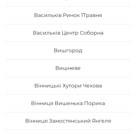
Васильків Ринок 1Травня
Васильків Центр Соборна
Вишгород
Вишневе
Вінницькі Хутори Чехова
Грандвей
Вінниця Вишенька Порика
Склад: рис, норі, сир філадельфія, тигрова креветка,
манго, ікра тобіко, лосось, унагі соус. Вага: 315 г
Вінниця Замостянський Янгеля
303
₴
Хочу