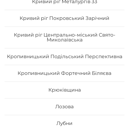
Кривий ріг Металургів 33
Кривий ріг Покровський Зарічний
Кривий ріг Центрально-міський Свято-
Миколаївська
Кропивницький Подільський Перспективна
Авторський Блек мак рол
Кропивницький Фортечний Біляєва
Крюківщина
Лозова
238
₴
Хочу
Лубни