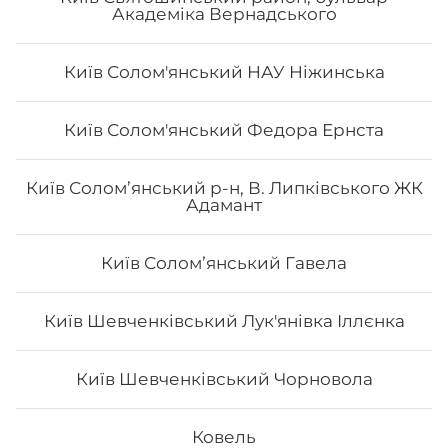
Академіка Вернадського
Київ Солом'янський НАУ Ніжинська
Київ Солом'янський Федора Ернста
Авторський «Авокадо рол»
Київ Солом’янський р-н, В. Липківського ЖК
Адамант
Вага: 290 г Склад: Норі, Рис, Сир філа, Тигрова
креветка, Манго, Авокадо, Кунжут чорний, Унагі
Київ Соломʼянський Гавела
224
₴
Хочу
Київ Шевченківський Лук'янівка Іллєнка
Київ Шевченківський Чорновола
Ковель