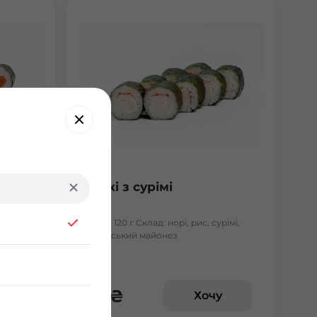
Макі з сурімі
лосось
Вага: 120 г Склад: норі, рис, сурімі,
японський майонез
62
₴
у
Хочу