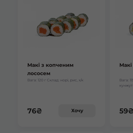
Макі з копченим
Макі
лососем
Вага: 120 г Склад: норі, рис, х/к
Вага: 11
кунжут
76
₴
59
Хочу