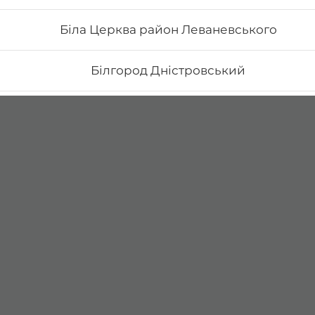
Біла Церква район Леваневського
Білгород Дністровський
Бориспіль Головатого
Бориспіль Робітнича
Боярка (Київська область)
Бровари Бульвар Незалежності Масив
Бровари Торгмаш Москаленка
Броди