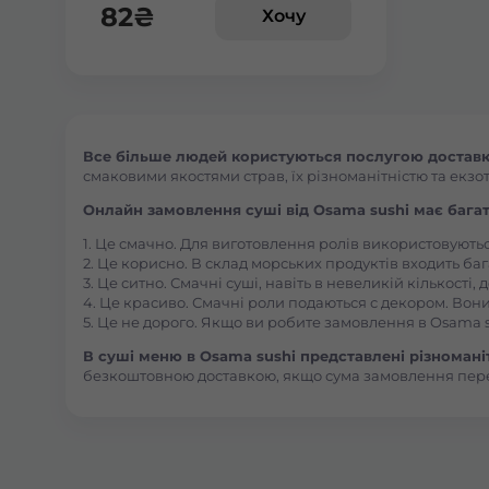
82
₴
Хочу
Все більше людей користуються послугою доставки
смаковими якостями страв, їх різноманітністю та екзот
Онлайн замовлення суші від Osama sushi має багат
1. Це смачно. Для виготовлення ролів використовують
2. Це корисно. В склад морських продуктів входить баг
3. Це ситно. Смачні суші, навіть в невеликій кількості
4. Це красиво. Смачні роли подаються с декором. Вони
5. Це не дорого. Якщо ви робите замовлення в Osama s
В суші меню в Osama sushi представлені різноманітн
безкоштовною доставкою, якщо сума замовлення пер