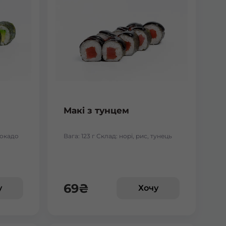
Макі з тунцем
авокадо
Вага: 123 г Склад: норі, рис, тунець
69
₴
у
Хочу