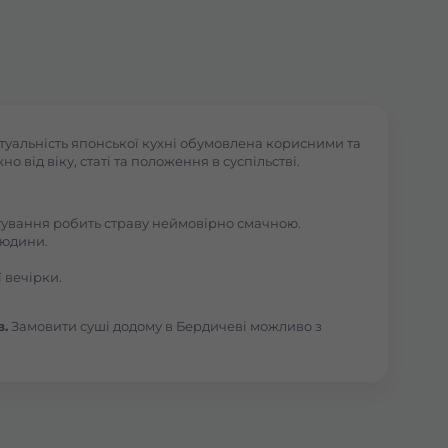
туальність японської кухні обумовлена корисними та
 від віку, статі та положення в суспільстві.
отування робить страву неймовірно смачною.
людини.
 вечірки.
в.
Замовити суші додому в Бердичеві можливо з