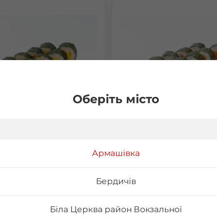
Оберіть місто
 з манго
Макі з лососем
Армашівка
15 г Склад: норі, рис, манго
Вага: 120 г Склад: норі, рис, 
філе
Бердичів
₴
72
₴
Хочу
Хоч
Біла Церква район Вокзальної