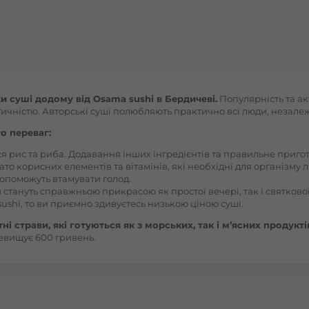
Буча
Вараш
 суші додому від Osama sushi в Бердичеві.
Популярність та ак
ичністю. Авторські суші полюбляють практично всі люди, незалежно
Васильків Ринок 1Травня
о переваг:
ся рис та риба. Додавання інших інгредієнтів та правильне приг
Васильків Центр Соборна
ато корисних елементів та вітамінів, які необхідні для організму 
, допоможуть втамувати голод.
 стануть справжньою прикрасою як простої вечері, так і святкової
Вишгород
ushi, то ви приємно здивуєтесь низькою ціною суші.
і страви, які готуються як з морських, так і м’ясних продукті
евищує 600 гривень.
Вишневе
Вінницькі Хутори Чехова