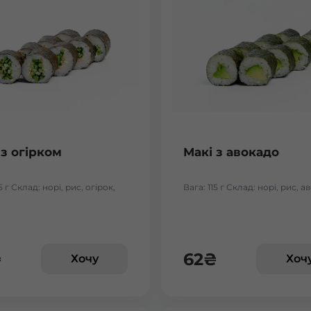
 з огірком
Макі з авокадо
5 г Склад: норі, рис, огірок,
Вага: 115 г Склад: норі, рис, 
₴
62
₴
Хочу
Хоч