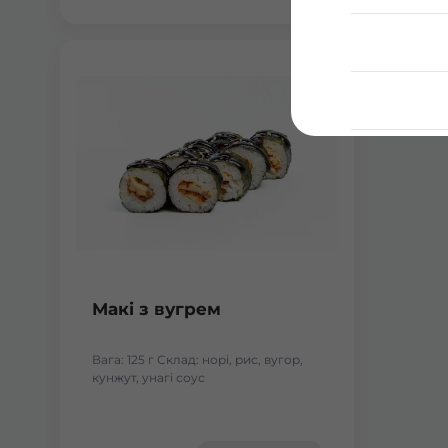
Макі з вугрем
Вага: 125 г Склад: норі, рис, вугор,
кунжут, унагі соус