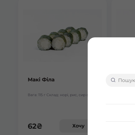
Макі Філа
Макі
Вага: 115 г Склад: норі, рис, сир філа
Вага: 1
62
₴
64
Хочу