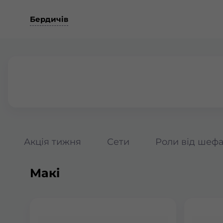
Бердичів
Акція тижня
Сети
Роли від шеф
Макі