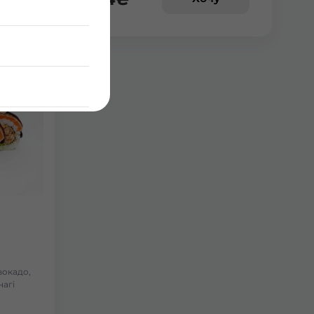
авокадо,
нагі