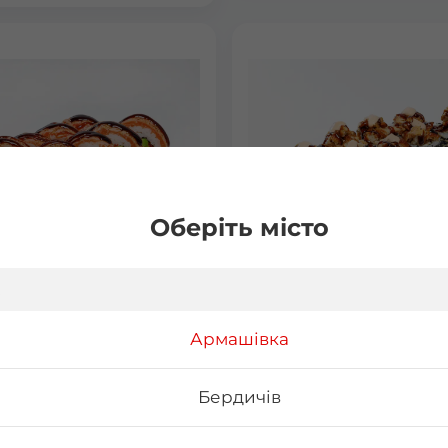
Оберіть місто
д Рол
Фудзі
Армашівка
85 г Склад: норі, рис, лосось
Вага: 300 г Склад: норі, рис, 
авокадо, унагі соус або
філа, огірок, вугор, спайсі, к
 (гострий соус), сир
унагі
Бердичів
ьфія, ікра тобіко
₴
246
₴
Хочу
Хоч