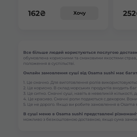
162
₴
252
Хочу
Все більше людей користуються послугою доставки 
обумовлена корисними та смаковими якостями страв, їх
положення в суспільстві.
Онлайн замовлення суші від Osama sushi має багат
1. Це смачно. Для виготовлення ролів використовують
2. Це корисно. В склад морських продуктів входить баг
3. Це ситно. Смачні суші, навіть в невеликій кількості
4. Це красиво. Смачні роли подаються с декором. Вони
5. Це не дорого. Якщо ви робите замовлення в Osama s
В суші меню в Osama sushi представлені різноманітн
можливо з безкоштовною доставкою, якщо сума замовл