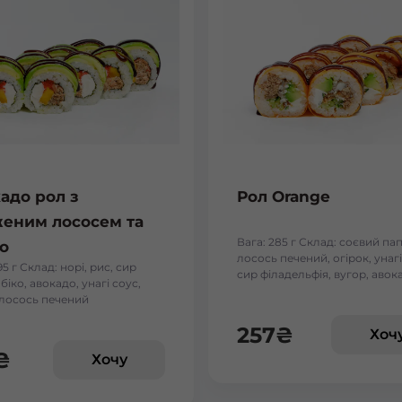
адо рол з
Рол Orange
еним лососем та
Вага: 285 г Склад: соєвий пап
о
лосось печений, огірок, унагі
95 г Склад: норі, рис, сир
сир філадельфія, вугор, авок
обіко, авокадо, унагі соус,
 лосось печений
257
₴
Хоч
₴
Хочу