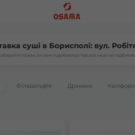
тавка суші в
Борисполі: вул. Робі
обирайте страви, які вам подобаються про все інше ми подбаємо
а
Філадельфія
Дракони
Каліфорн