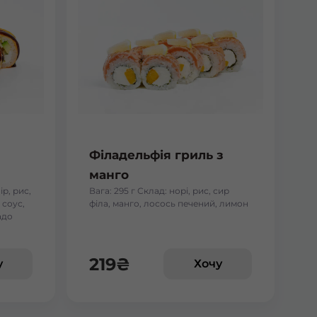
Філадельфія гриль з
манго
ір, рис,
Вага: 295 г Склад: норі, рис, сир
 соус,
філа, манго, лосось печений, лимон
адо
219
₴
у
Хочу