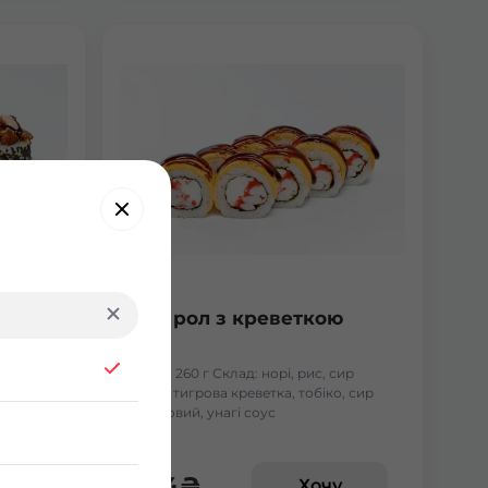
Чіз рол з креветкою
сир
Вага: 260 г Склад: норі, рис, сир
унжут,
філа, тигрова креветка, тобіко, сир
тостовий, унагі соус
174
₴
у
Хочу