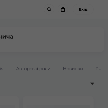
Вхід
тнича
ія
Авторські роли
Новинки
Pumpk