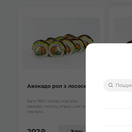
Авокадо рол з лососем
Гран
Вага: 300 г Склад: норі, рис,
Вага: 2
авокадо, лосось, огірок, унагі соуc,
гриль, 
сир філа
шрірача
філадел
202
₴
245
Хочу