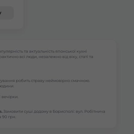
у
пулярність та актуальність японської кухні
ктично всі люди, незалежно від віку, статі та
отування робить страву неймовірно смачною.
людини.
 вечірки.
в.
Замовити суші додому в Борисполі: вул. Робітнича
 90 грн.