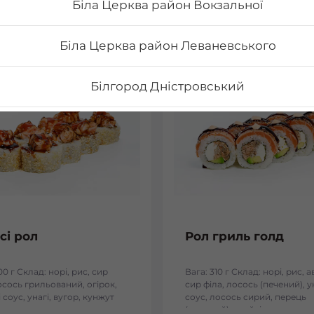
Біла Церква район Вокзальної
Біла Церква район Леваневського
Білгород Дністровський
Бориспіль Головатого
Бориспіль Робітнича
Боярка (Київська область)
сі рол
Рол гриль голд
Бровари Бульвар Незалежності Масив
00 г Склад: норі, рис, сир
Вага: 310 г Склад: норі, рис, 
осось грильований, огірок,
сир філа, лосось (печений), у
Бровари Торгмаш Москаленка
 соус, унагі, вугор, кунжут
соус, лосось сирий, перець
(мелений), спайсі соус