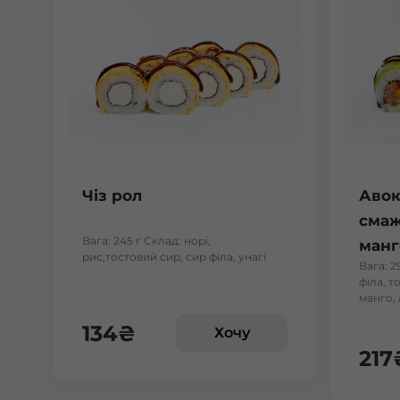
Чіз рол
Авок
смаж
Вага: 245 г Склад: норі,
манг
рис,тостовий сир, сир філа, унагі
Вага: 2
філа, т
манго,
134
₴
Хочу
217