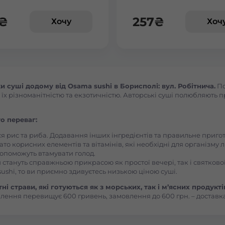
Броди
₴
257
₴
Хочу
Хоч
Буча
Вараш
суші додому від Osama sushi в Борисполі: вул. Робітнича.
По
 різноманітністю та екзотичністю. Авторські суші полюбляють пра
Васильків Ринок 1Травня
о переваг:
Васильків Центр Соборна
ся рис та риба. Додавання інших інгредієнтів та правильне приг
ато корисних елементів та вітамінів, які необхідні для організму 
, допоможуть втамувати голод.
Вишгород
 стануть справжньою прикрасою як простої вечері, так і святкової
ushi, то ви приємно здивуєтесь низькою ціною суші.
Вишневе
і страви, які готуються як з морських, так і м’ясних продукті
ення перевищує 600 гривень, замовлення до 600 грн. – доставка
Вінницькі Хутори Чехова