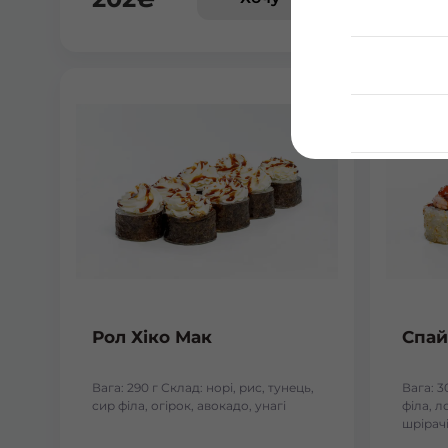
Рол Хіко Мак
Спай
Вага: 290 г Склад: норі, рис, тунець,
Вага: 3
сир філа, огірок, авокадо, унагі
філа, л
шрірачі