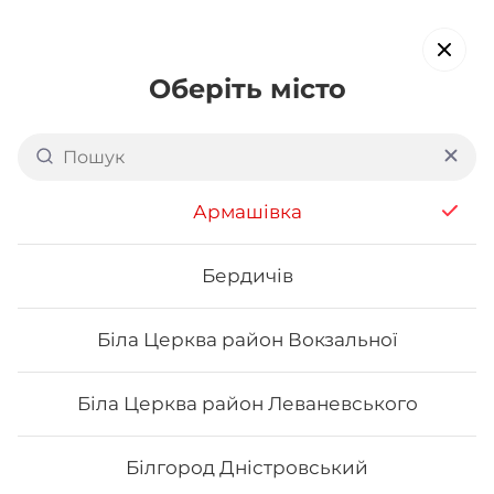
Оберіть місто
Доставка суші в
Боярці
обирайте страви, які вам подобаються про все інше ми
Армашівка
подбаємо
Бердичів
Акція тижня
Сети
Роли від шефа
Біла Церква район Вокзальної
Футомаки
Біла Церква район Леваневського
Білгород Дністровський