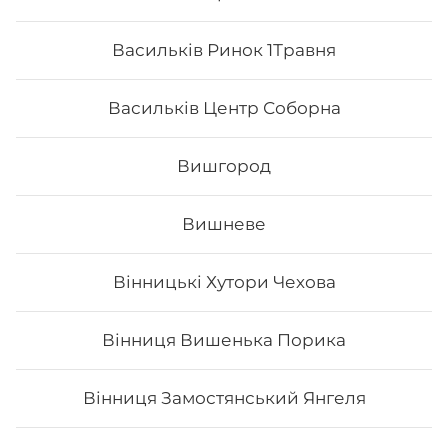
Васильків Ринок 1Травня
Васильків Центр Соборна
Вишгород
Вишневе
Футомак з лососем
Вінницькі Хутори Чехова
Вага: 275 г Склад: норі, рис, лосось, огірок, авокадо,
сир філа, тобіко
Вінниця Вишенька Порика
Вінниця Замостянський Янгеля
175
₴
Хочу