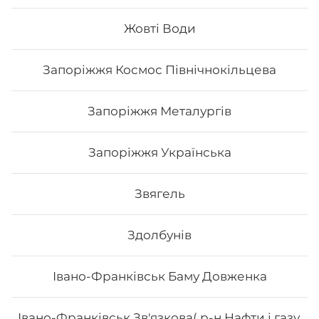
Жовті Води
187
₴
Хочу
Запоріжжя Космос Північнокільцева
Запоріжжя Металургів
Запоріжжя Українська
Звягель
Здолбунів
Івано-Франківськ Баму Довженка
Футомак зі смаженим тунцем
Івано-Франківськ Зв'язкова( р-н Нафти і газу,
Вага: 300 г Склад: норі, рис, огірок, авокадо, тунець