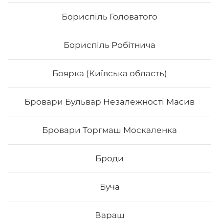
Бориспіль Головатого
Бориспіль Робітнича
Боярка (Київська область)
Бровари Бульвар Незалежності Масив
Футомак з куркою
Бровари Торгмаш Москаленка
Вага: 290 г Склад: норі, рис, авокадо, салат, огірок, сир
філадельфія, філе курки, кунжут, унагі соус
Броди
142
₴
Хочу
Буча
Вараш