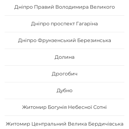
168
₴
Хочу
Дніпро Правий Володимира Великого
Дніпро проспект Гагаріна
Дніпро Фрунзенський Березинська
Долина
Дрогобич
Дубно
Чікен чілі
Житомир Богунія Небесної Сотні
Склад: рис, норі, авокадо, курка, огірок, сир
філадельфія, соус світ чілі Вага: 285 г.
Житомир Центральний Велика Бердичівська