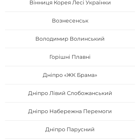
Вінниця Корея Лесі Українки
Вознесенськ
Володимир Волинський
Горішні Плавні
Дніпро «ЖК Брама»
Дніпро Лівий Слобожанський
Футомак асорті
Дніпро Набережна Перемоги
Вага: 300 г Склад: норі, рис, японський м., сурімі,
лосось сирий, огірок, салат, авокадо
Дніпро Парусний