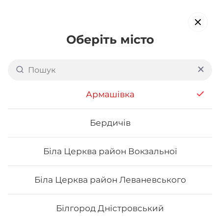
Оберіть місто
Доставка суші в
Боярці
обирайте страви, які вам подобаються про все інше ми
Армашівка
подбаємо
Бердичів
Акція тижня
Сети
Роли від шефа
Біла Церква район Вокзальної
Сети
Біла Церква район Леваневського
Білгород Дністровський