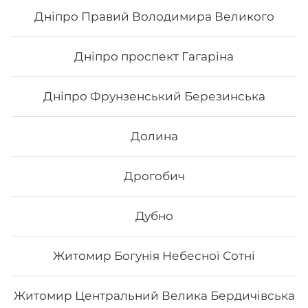
862
₴
Хочу
Дніпро Правий Володимира Великого
Дніпро проспект Гагаріна
Дніпро Фрунзенський Березинська
Долина
Дрогобич
Дубно
Сет «Сезам»
Житомир Богунія Небесної Сотні
Вага: 1040 г Склад: Хіко Мак, Чіз рол, Каліфорнія зі
смаженим лососем, Каліфорнія з копченим лососем
Житомир Центральний Велика Бердичівська