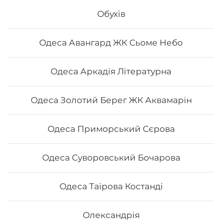
Обухів
644
₴
Хочу
Одеса Авангард ЖК Сьоме Небо
Одеса Аркадія Літературна
Одеса Золотий Берег ЖК Аквамарін
Одеса Приморський Сєрова
Одеса Суворовський Бочарова
Одеса Таірова Костанді
Сет "Філадельфія 50/50"
Олександрія
Вага: 685 г Склад: філадельфія з лососем 1/2,