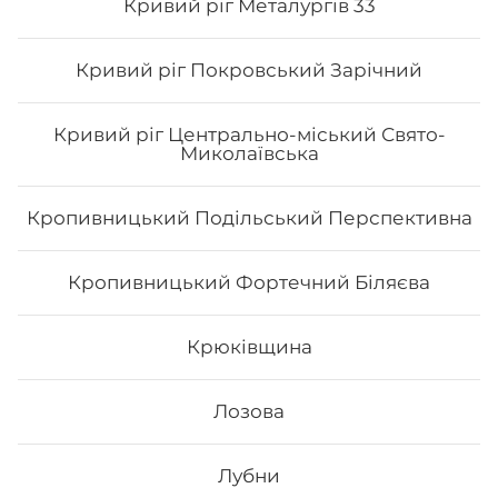
Кривий ріг Металургів 33
Кривий ріг Покровський Зарічний
Кривий ріг Центрально-міський Свято-
Миколаївська
Кропивницький Подільський Перспективна
Сет Токіо
Кропивницький Фортечний Біляєва
Вага: 1090 г Склад: філа з лососесм ½, філа з тунцем ½,
філа з копч.лососем ½, філа з вугрем ½, філа з
тигровою креветкою ½, філа сезам ½, рол хіко мак
Крюківщина
643
₴
Лозова
Хочу
Лубни