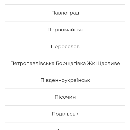
філадельфія з копченим лососем 1/2, філадельфія з
тунцем 1/2, філадельфія з вугрем 1/2, філадельфія з
Павлоград
тигровою креветкою 1/2
459
₴
Первомайськ
Хочу
Переяслав
Петропавлівська Борщагівка Жк Щасливе
Південноукраїнськ
Пісочин
Подільськ
Сет Макі