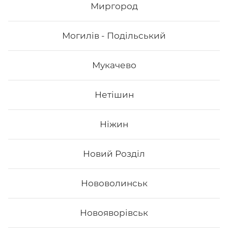
989
₴
Миргород
Хочу
Могилів - Подільський
Мукачево
Нетішин
Ніжин
Новий Розділ
Сет Філадельфія top
Нововолинськ
Вага: 1065 г Склад: - Філадельфія з лососем -
Новояворівськ
Філадельфія з вугрем - Філадельфія з креветкою -
Філадельфія сезам