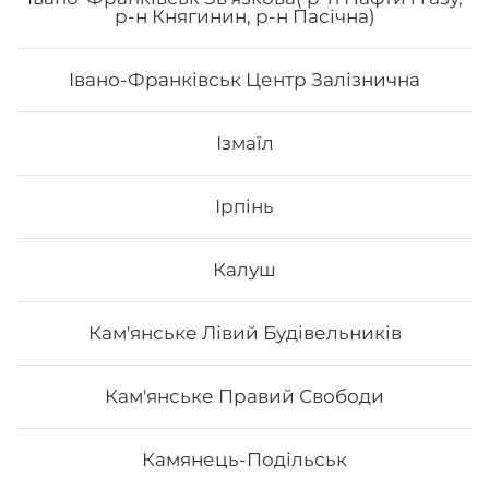
р-н Княгинин, р-н Пасічна)
філадельфія з лососем, авокадо рол з лососем
Івано-Франківськ Центр Залізнична
787
₴
Хочу
Ізмаїл
Ірпінь
Калуш
Кам'янське Лівий Будівельників
Кам'янське Правий Свободи
Камянець-Подільськ
Сет "Футомакі"