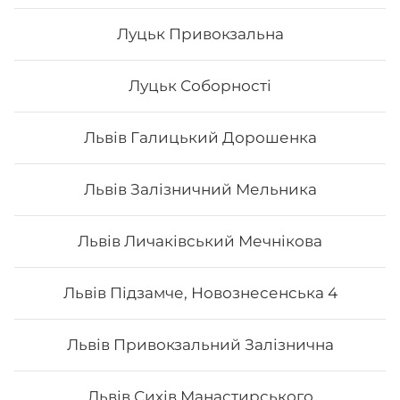
Луцьк Привокзальна
Луцьк Соборності
Львів Галицький Дорошенка
Львів Залізничний Мельника
Сет Преміум
Львів Личаківський Мечнікова
Вага: 1300 г Склад: преміум гриль голд, преміум кінг
Львів Підзамче, Новознесенська 4
рол, преміум авторський авокадо рол, преміум кіото
рол.
Львів Привокзальний Залізнична
1442
₴
Хочу
Львів Сихів Манастирського