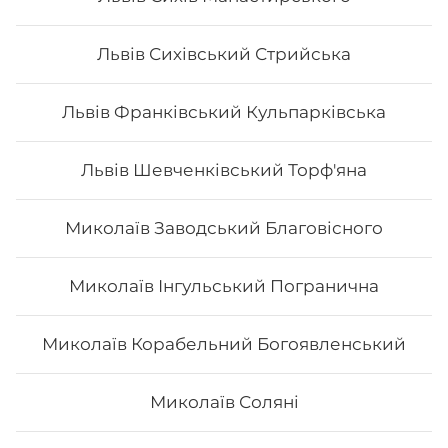
Львів Сихівський Стрийська
Львів Франківський Кульпарківська
Львів Шевченківський Торф'яна
Миколаїв Заводський Благовісного
Миколаїв Інгульський Погранична
Сет "Дракони"
Миколаїв Корабельний Богоявленський
Вага: 1375 г Склад: зелений дракон, золотий дракон,
вогняний дракон, чорний дракон, червоний дракон
Миколаїв Соляні