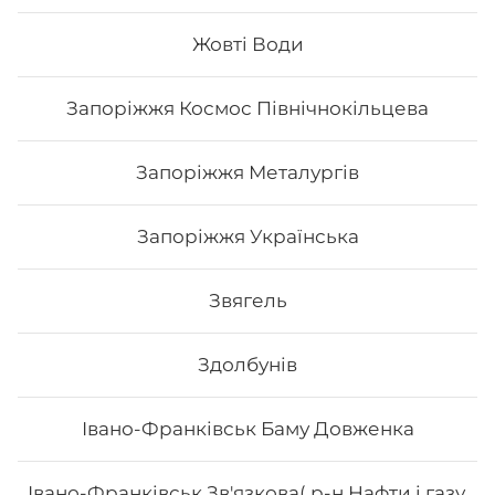
Жовті Води
538
₴
Хочу
Запоріжжя Космос Північнокільцева
Запоріжжя Металургів
Запоріжжя Українська
Звягель
Здолбунів
Івано-Франківськ Баму Довженка
Сет Osama
Івано-Франківськ Зв'язкова( р-н Нафти і газу,
Вага: 1180 г Склад: рол гриль голд, спайсі рол 🌶️,