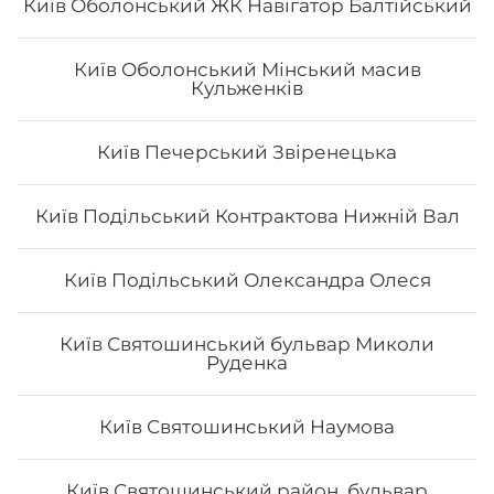
Київ Оболонський ЖК Навігатор Балтійський
Київ Оболонський Мінський масив
Кульженків
Сет "Від Шефа 50/50"
Вага: 725 г Склад: рол гриль голд 1/2, футомак з
Київ Печерський Звіренецька
смаженим тунцем 1/2, авокадо рол з печеним лососем
та манго 1/2, філадельфія гриль з манго 1/2, чіз рол 1/2
Київ Подільський Контрактова Нижній Вал
454
₴
Хочу
Київ Подільський Олександра Олеся
Київ Святошинський бульвар Миколи
Руденка
Київ Святошинський Наумова
Київ Святошинський район, бульвар