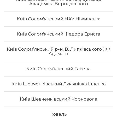
Академіка Вернадського
Київ Солом'янський НАУ Ніжинська
Сет «Лайт»
Київ Солом'янський Федора Ернста
Рол Тобо, Чіз рол з лососем, Філадельфія з креветкою
Київ Солом’янський р-н, В. Липківського ЖК
лайт 0.5, Філадельфія з тунцем лайт 0.5, Філадельфія з
Адамант
лососем 0.5, Авокадо лайт 0.5. Вага: 1110 г
Київ Соломʼянський Гавела
778
₴
Хочу
Київ Шевченківський Лук'янівка Іллєнка
Київ Шевченківський Чорновола
Ковель