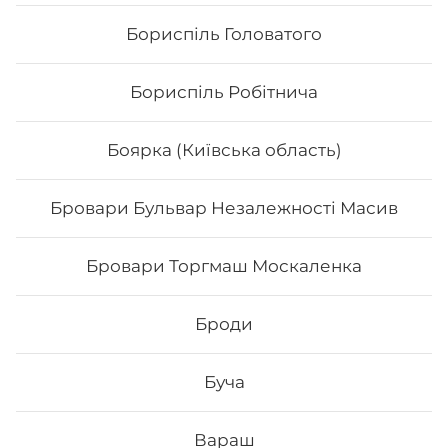
Бориспіль Головатого
Бориспіль Робітнича
Боярка (Київська область)
Бровари Бульвар Незалежності Масив
Сет «Хокі»
Бровари Торгмаш Москаленка
Філадельфія з авокадо Філадельфія з тунцем 0,5
Філадельфія з тигровою 0,5 Чіз делайт Хікомак манго
тунець Вага:1125 г.
Броди
698
₴
Хочу
Буча
Вараш