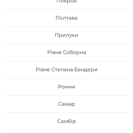
Покров
Вага: 705 г Склад: - Макі з тунцем - Макі філа - Макі з
Полтава
копченим лососем - Макі з огірком - Макі з лососем -
Макі з манго
Прилуки
417
₴
Хочу
Рівне Соборна
Рівне Степана Бандери
Все більше людей користуються послугою
доставки суші додому від Osama sushi в Боярці.
Ромни
Популярність та актуальність японської кухні
обумовлена корисними та смаковими якостями страв,
їх різноманітністю та екзотичністю. Авторські суші
полюбляють практично всі люди, незалежно від віку,
Самар
статі та положення в суспільстві.
Онлайн замовлення суші від Osama sushi має
Самбір
багато переваг:
1. Це смачно. Для виготовлення ролів