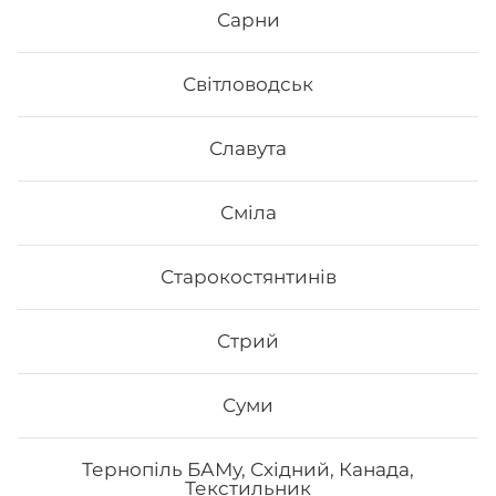
використовуються рис та риба. Додавання інших
Сарни
інгредієнтів та правильне приготування робить страву
неймовірно смачною.
2. Це корисно. В склад морських продуктів входить
Світловодськ
багато корисних елементів та вітамінів, які необхідні
для організму людини.
3. Це ситно. Смачні суші, навіть в невеликій кількості,
Славута
допоможуть втамувати голод.
4. Це красиво. Смачні роли подаються с декором. Вони
стануть справжньою прикрасою як простої вечері, так
Сміла
і святкової вечірки.
5. Це не дорого. Якщо ви робите замовлення в Osama
sushi, то ви приємно здивуєтесь низькою ціною суші.
Старокостянтинів
В суші меню в Osama sushi представлені
різноманітні страви, які готуються як з морських,
так і м’ясних продуктів.
Замовити суші додому в
Стрий
Боярці можливо з безкоштовною доставкою, якщо
сума замовлення перевищує 600 гривень.
Суми
Тернопіль БАМу, Східний, Канада,
Текстильник