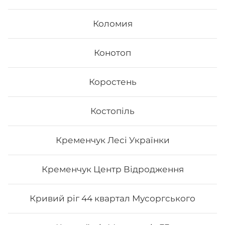
Коломия
Конотоп
Коростень
Fusion
Костопіль
- Філадельфія з лососем - Філадельфія з тунцем -
Філадельфія сезам - Каліфорнія з лососем в кунжуті
Вага: 1045 г
Кременчук Лесі Українки
548
₴
Хочу
Кременчук Центр Відродження
Кривий ріг 44 квартал Мусоргського