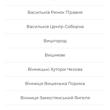
Васильків Ринок 1Травня
Васильків Центр Соборна
Вишгород
Вишневе
Чіз сет
Вінницькі Хутори Чехова
Вага: 960 г Склад: макі філа, філадельфія класік з
лососем, чіз рол, блек чіз
Вінниця Вишенька Порика
Вінниця Замостянський Янгеля
597
₴
Хочу