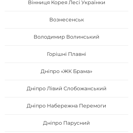
Вінниця Корея Лесі Українки
Вознесенськ
Володимир Волинський
Горішні Плавні
Дніпро «ЖК Брама»
Дніпро Лівий Слобожанський
Сет "Від Шефа"
Дніпро Набережна Перемоги
Вага: 1450 г Склад: рол гриль голд, авокадо рол з
печеним лососем та манго, філадельфія гриль з манго,
чіз рол, футумак зі смаженим тунцем
Дніпро Парусний