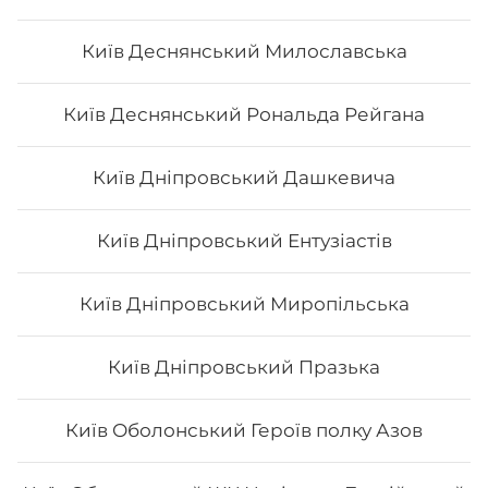
Сет "Філадельфія" (повна)
Київ Деснянський Милославська
Вага: 1375 г Склад: філадельфія з лососем, філадельфія
Київ Деснянський Рональда Рейгана
з х/к, філадельфія з тунцем, філадельфія з тигровою
креветкою, філадельфія з вугрем
Київ Дніпровський Дашкевича
884
₴
Хочу
Київ Дніпровський Ентузіастів
Київ Дніпровський Миропільська
Київ Дніпровський Празька
Київ Оболонський Героїв полку Азов