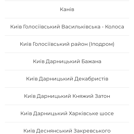
Канів
Вага: 1170 г Склад: футо з куркою, футо зі смаженим
тунцем, футо асорті, футо з лососем
Київ Голосіївський Васильківська - Колоса
588
₴
Хочу
Київ Голосіївський район (Іподром)
Київ Дарницький Бажана
Київ Дарницький Декабристів
Київ Дарницький Княжий Затон
Київ Дарницький Харківське шосе
Київ Деснянський Закревського