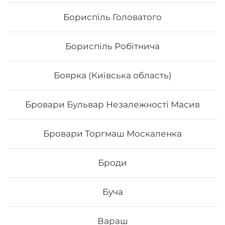
Бориспіль Головатого
Бориспіль Робітнича
Боярка (Київська область)
Бровари Бульвар Незалежності Масив
Пропозиція тижня
Бровари Торгмаш Москаленка
Складові: 🍣 Філадельфія з лососем 0,5 🍣 Філадельфія
з тигровою креветкою 0,5 🍣 Філадельфія з тунцем
Броди
лайт 🍣 Ямірол 🍣 Чіз рол з огірком Вага: 1105 г Акція
дійсна до 9-го серпня включно 🥰 *акційні пропозиції
та знижки між собою не сумуються ☝🏻
Буча
717
₴
Хочу
Вараш