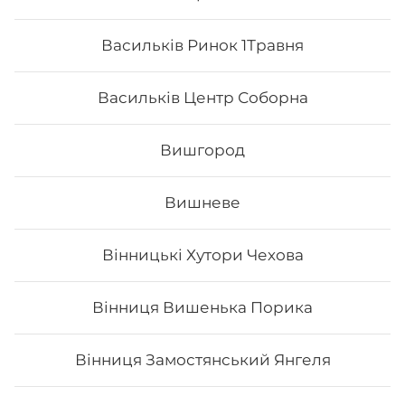
Васильків Ринок 1Травня
Все більше людей користуються послугою
доставки суші додому від Osama sushi в Броварах:
Масив.
Популярність та актуальність японської кухні
Васильків Центр Соборна
обумовлена корисними та смаковими якостями страв,
їх різноманітністю та екзотичністю. Авторські суші
полюбляють практично всі люди, незалежно від віку,
Вишгород
статі та положення в суспільстві.
Онлайн замовлення суші від Osama sushi має
багато переваг:
Вишневе
1. Це смачно. Для виготовлення ролів
використовуються рис та риба. Додавання інших
Вінницькі Хутори Чехова
інгредієнтів та правильне приготування робить страву
неймовірно смачною.
2. Це корисно. В склад морських продуктів входить
багато корисних елементів та вітамінів, які необхідні
Вінниця Вишенька Порика
для організму людини.
3. Це ситно. Смачні суші, навіть в невеликій кількості,
допоможуть втамувати голод.
Вінниця Замостянський Янгеля
4. Це красиво. Смачні роли подаються с декором. Вони
стануть справжньою прикрасою як простої вечері, так
і святкової вечірки.