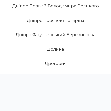
Дніпро Правий Володимира Великого
Дніпро проспект Гагаріна
Дніпро Фрунзенський Березинська
Долина
Дрогобич
Дубно
Скачати
Ми у соцмережах
Instagram
App Store
Житомир Богунія Небесної Сотні
Google Play
Facebook
Житомир Центральний Велика Бердичівська
38 (068)
000-83-25