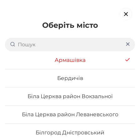
Оберіть місто
Доставка суші в
Броварах:
Масив
Армашівка
обирайте страви, які вам подобаються про все інше ми
подбаємо
Бердичів
Біла Церква район Вокзальної
Акція тижня
Сети
Роли від шефа
Біла Церква район Леваневського
Акція тижня
Білгород Дністровський