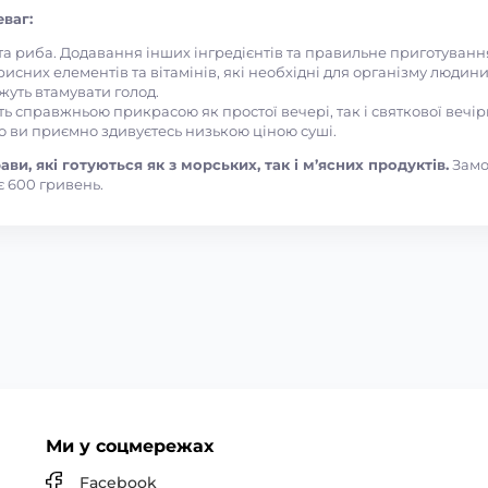
ваг:
 та риба. Додавання інших інгредієнтів та правильне приготуван
рисних елементів та вітамінів, які необхідні для організму людини
ожуть втамувати голод.
ть справжньою прикрасою як простої вечері, так і святкової вечір
то ви приємно здивуєтесь низькою ціною суші.
ви, які готуються як з морських, так і м’ясних продуктів.
Замо
 600 гривень.
Ми у соцмережах
Facebook