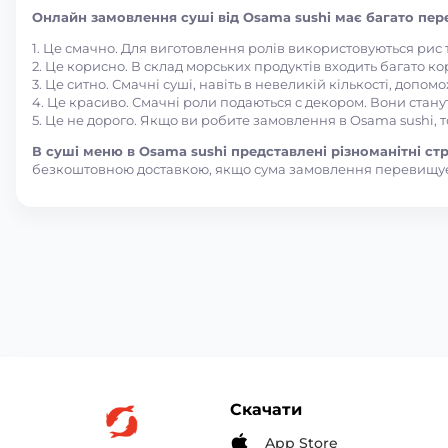
Онлайн замовлення суші від Osama sushi має багато пере
1. Це смачно. Для виготовлення ролів використовуються рис
2. Це корисно. В склад морських продуктів входить багато ко
3. Це ситно. Смачні суші, навіть в невеликій кількості, допом
4. Це красиво. Смачні роли подаються с декором. Вони стану
5. Це не дорого. Якщо ви робите замовлення в Osama sushi, 
В суші меню в Osama sushi представлені різноманітні стра
безкоштовною доставкою, якщо сума замовлення перевищує
Скачати
App Store