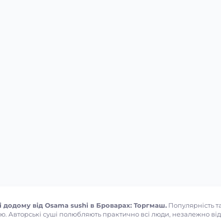
 додому від Osama sushi в Броварах: Торгмаш.
Популярність та
ю. Авторські суші полюбляють практично всі люди, незалежно від ві