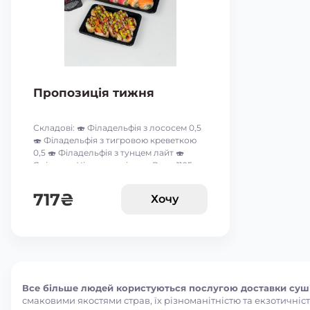
Пропозиція тижня
Складові: 🍣 Філадельфія з лососем 0,5
🍣 Філадельфія з тигровою креветкою
0,5 🍣 Філадельфія з тунцем лайт 🍣
Ямірол 🍣 Чіз рол з огірком Вага: 1105 г
Акція дійсна до 9-го серпня включно 🥰
*акційні пропозиції та знижки між
717
₴
Хочу
собою не сумуються ☝🏻
Все більше людей користуються послугою доставки суші
смаковими якостями страв, їх різноманітністю та екзотичніст