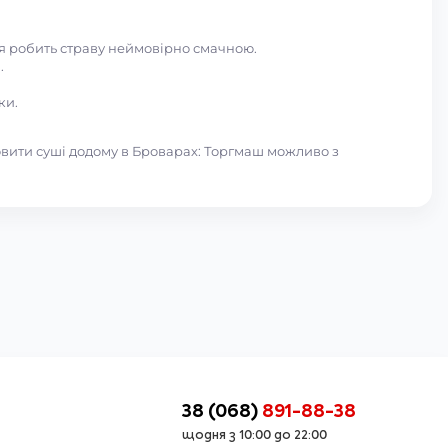
ня робить страву неймовірно смачною.
.
ки.
вити суші додому в Броварах: Торгмаш можливо з
38 (068)
891-88-38
щодня з
10:00
до
22:00