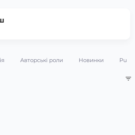
ш
ія
Авторські роли
Новинки
Pumpk