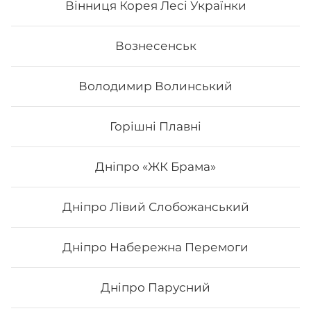
Вінниця Корея Лесі Українки
Вознесенськ
Володимир Волинський
Горішні Плавні
Дніпро «ЖК Брама»
Дніпро Лівий Слобожанський
Каліфорнія з копченим лососем
Дніпро Набережна Перемоги
Вага: 265 г. Склад: норі, рис, копчений лосось,
авокадо, огірок, сир філадельфія, кунжут
Дніпро Парусний