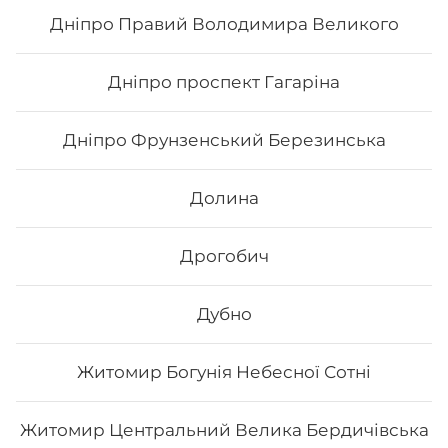
Дніпро Правий Володимира Великого
169
₴
Хочу
Дніпро проспект Гагаріна
Дніпро Фрунзенський Березинська
Долина
Дрогобич
Дубно
Житомир Богунія Небесної Сотні
Каліфорнія з лососем в кунжуті
Житомир Центральний Велика Бердичівська
Вага: 255 г Склад: норі, рис, лосось філе, авокадо,
огірок, японський м., кунжут