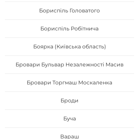
Бориспіль Головатого
Бориспіль Робітнича
Боярка (Київська область)
Бровари Бульвар Незалежності Масив
Каліфорнія з лососем
Бровари Торгмаш Москаленка
Вага: 255 г Склад: норі, рис, тобіко, лосось, ср
філадельфія, огірок
Броди
Буча
206
₴
Хочу
Вараш