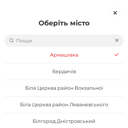
Оберіть місто
Доставка суші в
Броварах:
Торгмаш
Армашівка
обирайте страви, які вам подобаються про все інше ми
подбаємо
Бердичів
Біла Церква район Вокзальної
Акція тижня
Сети
Роли від шефа
Біла Церква район Леваневського
Каліфорнія
Білгород Дністровський