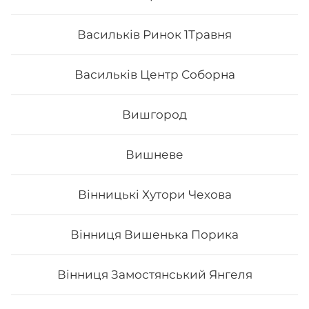
Васильків Ринок 1Травня
Васильків Центр Соборна
Вишгород
Вишневе
Вінницькі Хутори Чехова
Каліфорнія з лососем в ікрі
Вінниця Вишенька Порика
Вага: 255 г Склад: норі, рис, огірок, авокадо, тобіко
(зверху), лосось філе, японський м.
Вінниця Замостянський Янгеля
197
₴
Хочу