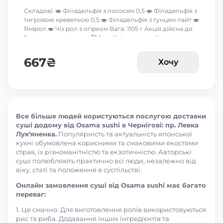
Складові: 🍣 Філадельфія з лососем 0,5 🍣 Філадельфія з
тигровою креветкою 0,5 🍣 Філадельфія з тунцем лайт 🍣
Ямірол 🍣 Чіз рол з огірком Вага: 1105 г Акція дійсна до
9-го серпня включно 🥰 *акційні пропозиції та знижки
між собою не сумуються ☝🏻
667
₴
Хочу
Все більше людей користуються послугою доставки
суші додому від Osama sushi в Чернігові: пр. Левка
Лук‘яненка.
Популярність та актуальність японської
кухні обумовлена корисними та смаковими якостями
страв, їх різноманітністю та екзотичністю. Авторські
суші полюбляють практично всі люди, незалежно від
віку, статі та положення в суспільстві.
Онлайн замовлення суші від Osama sushi має багато
переваг:
1. Це смачно. Для виготовлення ролів використовуються
рис та риба. Додавання інших інгредієнтів та