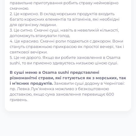
правильне приготування робить страву неймовірно
смачною.
2. Це корисно. В склад морських продуктів входить
багато корисних елементів та вітамінів, які необхідні
для організму людини.
3. Це ситно. Смачні суші, навіть в невеликій кількості,
допоможуть втамувати голод.
4. Це красиво. Смачні роли подаються с декором. Вони
стануть справжньою прикрасою як простої вечері, так і
святкової вечірки.
5. Це не дорого. Якщо ви робите замовлення в Osama
sushi, то ви приємно здивуєтесь низькою ціною суші.
В суші меню в Osama sushi представлені
різноманітні страви, які готуються як з морських, так
і м’ясних продуктів.
Замовити суші додому в Чернігові:
пр. Левка Лук‘яненка можливо з безкоштовною
доставкою, якщо сума замовлення перевищує 600
гривень.