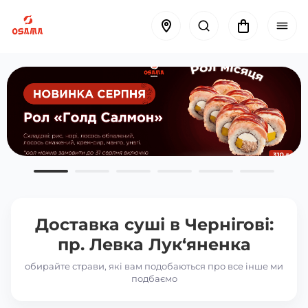
Доставка суші в
Чернігові:
пр. Левка Лук‘яненка
обирайте страви, які вам подобаються про все інше ми
подбаємо