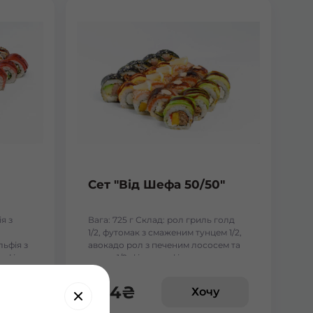
Сет "Від Шефа 50/50"
я з
Вага: 725 г Склад: рол гриль голд
1/2, футомак з смаженим тунцем 1/2,
льфія з
авокадо рол з печеним лососем та
ьфія з
манго 1/2, філадельфія гриль з манго
1/2, чіз рол 1/2
454
₴
у
Хочу