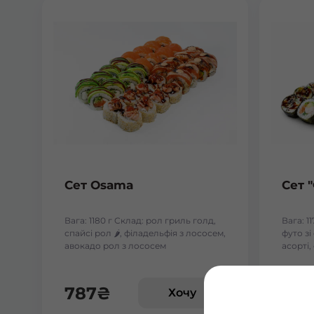
Сет Osama
Сет 
Вага: 1180 г Склад: рол гриль голд,
Вага: 1
спайсі рол 🌶️, філадельфія з лососем,
футо з
авокадо рол з лососем
асорті,
787
₴
588
Хочу