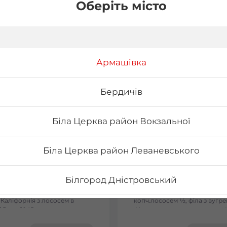
Оберіть місто
Армашівка
Бердичів
Біла Церква район Вокзальної
Біла Церква район Леваневського
on
Сет Токіо
Білгород Дністровський
ельфія з лососем -
Вага: 1090 г Склад: філа з ло
льфія з тунцем - Філадельфія
½, філа з тунцем ½, філа з
 Каліфорнія з лососем в
копч.лососем ½, філа з вугре
Бориспіль Головатого
 Вага: 1045 г
філа з тигровою креветкою ½
сезам ½, рол хіко мак