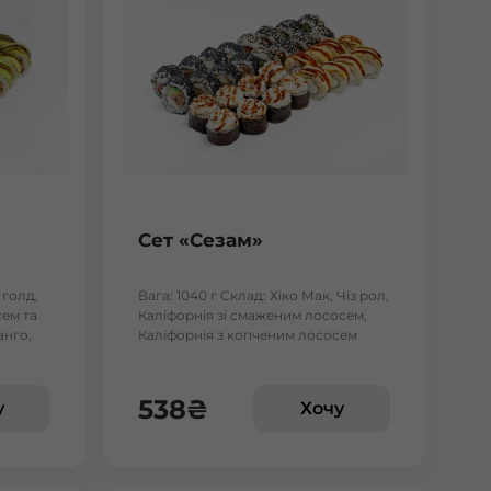
Сет «Сезам»
 голд,
Вага: 1040 г Склад: Хіко Мак, Чіз рол,
ем та
Каліфорнія зі смаженим лососем,
анго,
Каліфорнія з копченим лососем
 тунцем
538
₴
у
Хочу