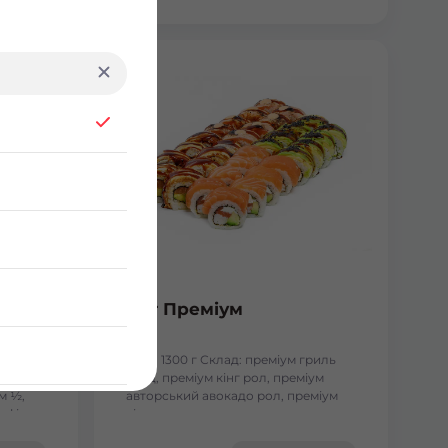
Сет Преміум
сосесм
Вага: 1300 г Склад: преміум гриль
голд, преміум кінг рол, преміум
м ½,
авторський авокадо рол, преміум
, філа
кіото рол.