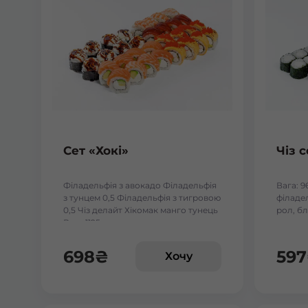
Сет «Хокі»
Чіз с
Філадельфія з авокадо Філадельфія
Вага: 9
з тунцем 0,5 Філадельфія з тигровою
філадел
0,5 Чіз делайт Хікомак манго тунець
рол, бл
Вага:1125 г.
698
₴
597
Хочу