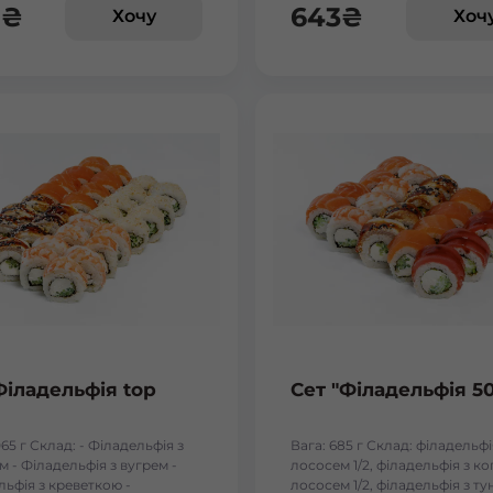
8
₴
643
₴
Хочу
Хоч
Бориспіль Робітнича
Боярка (Київська область)
Бровари Бульвар Незалежності Масив
Бровари Торгмаш Москаленка
Броди
Буча
Філадельфія top
Сет "Філадельфія 5
Вараш
065 г Склад: - Філадельфія з
Вага: 685 г Склад: філадельфі
 - Філадельфія з вугрем -
лососем 1/2, філадельфія з к
Васильків Ринок 1Травня
льфія з креветкою -
лососем 1/2, філадельфія з т