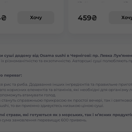
льфія сезам
1/2, філадельфія з вугрем 1/2,
філадельфія з тигровою кре
Васильків Центр Соборна
1/2
4
₴
459
₴
Хочу
Хоч
Вишгород
Вишневе
суші додому від Osama sushi в Чернігові: пр. Левка Лук‘янен
 різноманітністю та екзотичністю. Авторські суші полюбляють пра
Вінницькі Хутори Чехова
о переваг:
Вінниця Вишенька Порика
ся рис та риба. Додавання інших інгредієнтів та правильне приг
ато корисних елементів та вітамінів, які необхідні для організму 
, допоможуть втамувати голод.
Вінниця Замостянський Янгеля
 стануть справжньою прикрасою як простої вечері, так і святкової
ushi, то ви приємно здивуєтесь низькою ціною суші.
Вінниця Корея Лесі Українки
і страви, які готуються як з морських, так і м’ясних продукті
 сума замовлення перевищує 600 гривень.
Вознесенськ