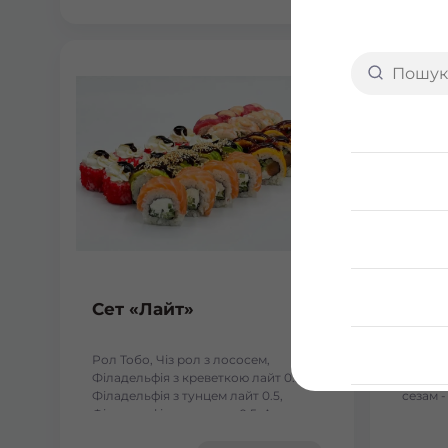
Сет «Лайт»
Fusi
Рол Тобо, Чіз рол з лососем,
- Філад
Філадельфія з креветкою лайт 0.5,
Філаде
Філадельфія з тунцем лайт 0.5,
сезам -
Філадельфія з лососем 0.5, Авокадо
кунжуті
лайт 0.5. Вага: 1110 г