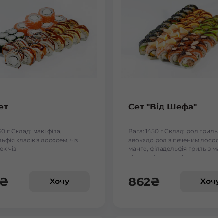
ет
Сет "Від Шефа"
60 г Склад: макі філа,
Вага: 1450 г Склад: рол гриль
ьфія класік з лососем, чіз
авокадо рол з печеним лосос
ек чіз
манго, філадельфія гриль з м
чіз рол, футумак зі смаженим
₴
862
₴
Хочу
Хоч