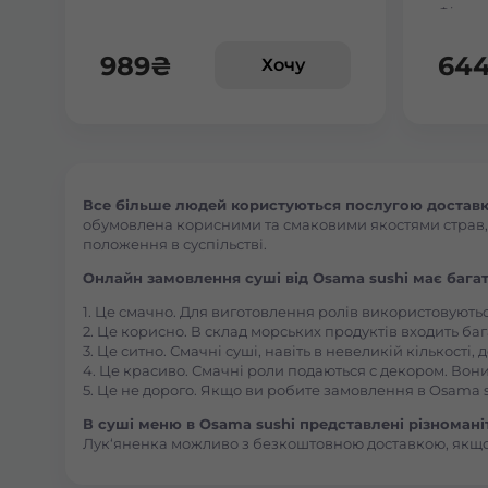
Філаде
989
₴
64
Хочу
Все більше людей користуються послугою доставки 
обумовлена корисними та смаковими якостями страв, їх
положення в суспільстві.
Онлайн замовлення суші від Osama sushi має багат
1. Це смачно. Для виготовлення ролів використовують
2. Це корисно. В склад морських продуктів входить баг
3. Це ситно. Смачні суші, навіть в невеликій кількості
4. Це красиво. Смачні роли подаються с декором. Вони
5. Це не дорого. Якщо ви робите замовлення в Osama s
В суші меню в Osama sushi представлені різноманітн
Лук‘яненка можливо з безкоштовною доставкою, якщо