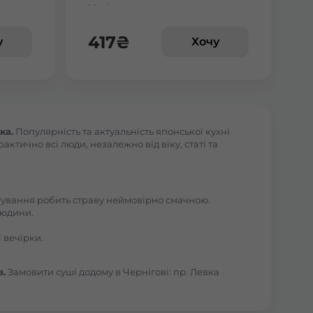
Макі з манго
веткою
417
₴
у
Хочу
ка.
Популярність та актуальність японської кухні
ктично всі люди, незалежно від віку, статі та
отування робить страву неймовірно смачною.
людини.
 вечірки.
в.
Замовити суші додому в Чернігові: пр. Левка