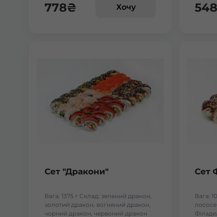
778
₴
54
Хочу
Сет "Дракони"
Сет 
Вага: 1375 г Склад: зелений дракон,
Вага: 1
золотий дракон, вогняний дракон,
лососем
чорний дракон, червоний дракон
Філаде