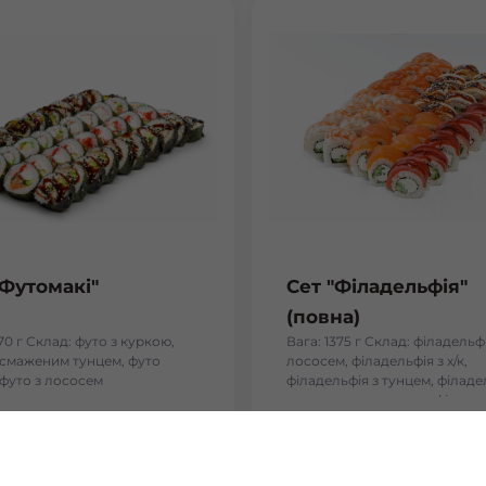
"Футомакі"
Сет "Філадельфія"
(повна)
170 г Склад: футо з куркою,
Вага: 1375 г Склад: філадельфі
і смаженим тунцем, футо
лососем, філадельфія з х/к,
 футо з лососем
філадельфія з тунцем, філаде
тигровою креветкою, філадел
вугрем
₴
884
₴
Хочу
Хоч