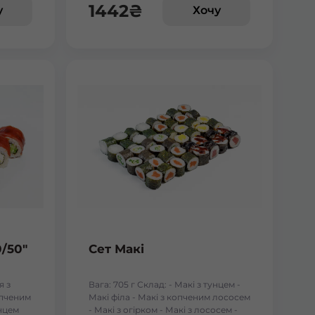
1442
₴
у
Хочу
0/50"
Сет Макі
я з
Вага: 705 г Склад: - Макі з тунцем -
опченим
Макі філа - Макі з копченим лососем
унцем
- Макі з огірком - Макі з лососем -