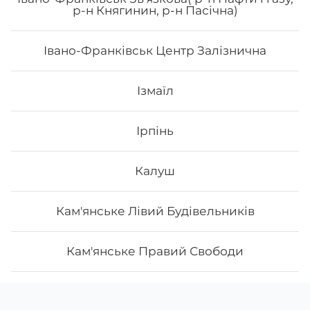
р-н Княгинин, р-н Пасічна)
Івано-Франківськ Центр Залізнична
Ізмаїл
Ірпінь
Калуш
Кам'янське Лівий Будівельників
Кам'янське Правий Свободи
Камянець-Подільськ
Скачати
Ми у соцмережах