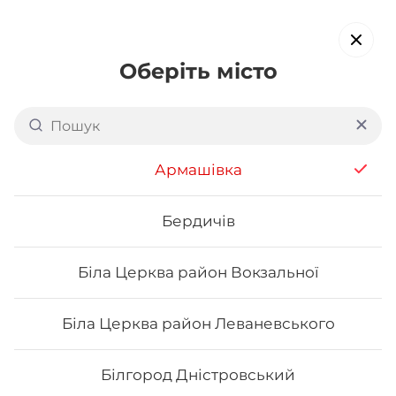
Оберіть місто
Доставка суші в
Чернігові:
вул. Мстиславська
Армашівка
обирайте страви, які вам подобаються про все інше ми
подбаємо
Бердичів
Біла Церква район Вокзальної
Акція тижня
Сети
Роли від шефа
Біла Церква район Леваневського
Нігірі
Білгород Дністровський