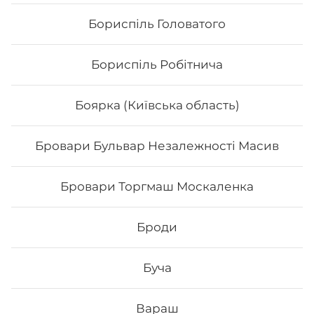
Бориспіль Головатого
Бориспіль Робітнича
Боярка (Київська область)
Бровари Бульвар Незалежності Масив
Нігірі з копченим лососем
Бровари Торгмаш Москаленка
Броди
Буча
67
₴
Хочу
Вараш