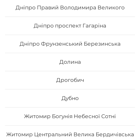
Дніпро Правий Володимира Великого
59
₴
Хочу
Дніпро проспект Гагаріна
Дніпро Фрунзенський Березинська
Все більше людей користуються послугою
доставки суші додому від Osama sushi в Чернігові:
вул. Мстиславська.
Популярність та актуальність
Долина
японської кухні обумовлена корисними та смаковими
якостями страв, їх різноманітністю та екзотичністю.
Авторські суші полюбляють практично всі люди,
Дрогобич
незалежно від віку, статі та положення в суспільстві.
Онлайн замовлення суші від Osama sushi має
багато переваг:
Дубно
1. Це смачно. Для виготовлення ролів
використовуються рис та риба. Додавання інших
Житомир Богунія Небесної Сотні
інгредієнтів та правильне приготування робить страву
неймовірно смачною.
2. Це корисно. В склад морських продуктів входить
багато корисних елементів та вітамінів, які необхідні
Житомир Центральний Велика Бердичівська
для організму людини.