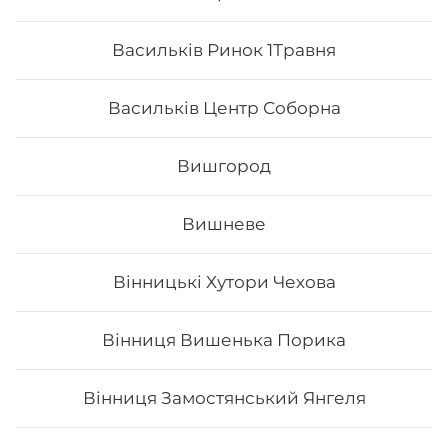
Васильків Ринок 1Травня
Васильків Центр Соборна
Вишгород
Вишневе
Вінницькі Хутори Чехова
Нігірі з печеним лососем
Вінниця Вишенька Порика
Вінниця Замостянський Янгеля
64
₴
Хочу