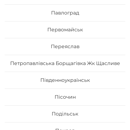
Вага: 685 г Склад: філадельфія з лососем 1/2,
Павлоград
філадельфія з копченим лососем 1/2, філадельфія з
тунцем 1/2, філадельфія з вугрем 1/2, філадельфія з
тигровою креветкою 1/2
Первомайськ
459
₴
Хочу
Переяслав
Петропавлівська Борщагівка Жк Щасливе
Південноукраїнськ
Пісочин
Подільськ