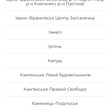
р-н Княгинин, р-н Пасічна)
Вага: 1180 г Склад: рол гриль голд, спайсі рол 🌶️,
філадельфія з лососем, авокадо рол з лососем
Івано-Франківськ Центр Залізнична
787
₴
Хочу
Ізмаїл
Ірпінь
Калуш
Кам'янське Лівий Будівельників
Кам'янське Правий Свободи
Камянець-Подільськ