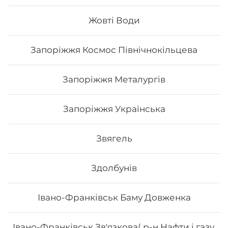
Жовті Води
538
₴
Хочу
Запоріжжя Космос Північнокільцева
Запоріжжя Металургів
Запоріжжя Українська
Звягель
Здолбунів
Івано-Франківськ Баму Довженка
Сет Osama
Івано-Франківськ Зв'язкова( р-н Нафти і газу,