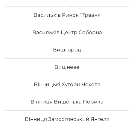
Васильків Ринок 1Травня
Васильків Центр Соборна
Вишгород
Вишневе
Вінницькі Хутори Чехова
Чіз сет
Вінниця Вишенька Порика
Вага: 960 г Склад: макі філа, філадельфія класік з
лососем, чіз рол, блек чіз
Вінниця Замостянський Янгеля
597
₴
Хочу