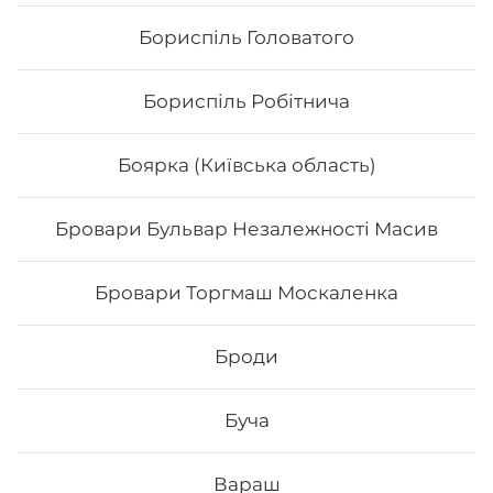
Бориспіль Головатого
Бориспіль Робітнича
Боярка (Київська область)
Бровари Бульвар Незалежності Масив
Сет «Хокі»
Бровари Торгмаш Москаленка
Філадельфія з авокадо Філадельфія з тунцем 0,5
Філадельфія з тигровою 0,5 Чіз делайт Хікомак манго
Броди
тунець Вага:1125 г.
Буча
698
₴
Хочу
Вараш