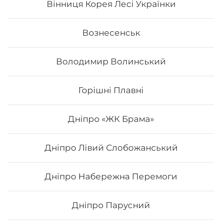
Вінниця Корея Лесі Українки
Вознесенськ
Володимир Волинський
Горішні Плавні
Дніпро «ЖК Брама»
Дніпро Лівий Слобожанський
Сет "Від Шефа"
Дніпро Набережна Перемоги
Вага: 1450 г Склад: рол гриль голд, авокадо рол з
печеним лососем та манго, філадельфія гриль з манго,
Дніпро Парусний
чіз рол, футумак зі смаженим тунцем