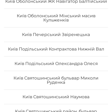
Київ Оболонський ЖК Навігатор Балтійський
Київ Оболонський Мінський масив
Кульженків
Сет "Від Шефа 50/50"
Київ Печерський Звіренецька
Вага: 725 г Склад: рол гриль голд 1/2, футомак з
смаженим тунцем 1/2, авокадо рол з печеним лососем
Київ Подільський Контрактова Нижній Вал
та манго 1/2, філадельфія гриль з манго 1/2, чіз рол 1/2
Київ Подільський Олександра Олеся
454
₴
Хочу
Київ Святошинський бульвар Миколи
Руденка
Київ Святошинський Наумова
Київ Святошинський район, бульвар