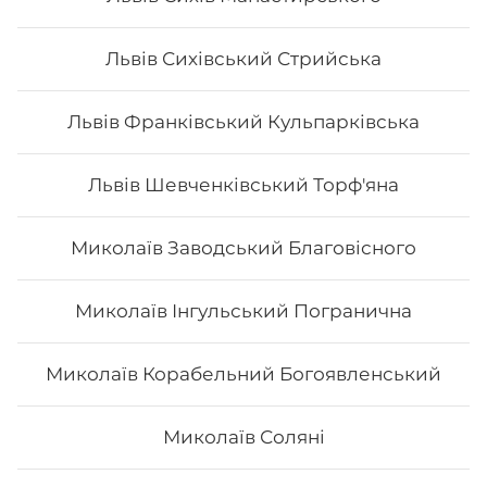
Львів Сихівський Стрийська
Львів Франківський Кульпарківська
Львів Шевченківський Торф'яна
Миколаїв Заводський Благовісного
Миколаїв Інгульський Погранична
Сет "Дракони"
Миколаїв Корабельний Богоявленський
Вага: 1375 г Склад: зелений дракон, золотий дракон,
Миколаїв Соляні
вогняний дракон, чорний дракон, червоний дракон