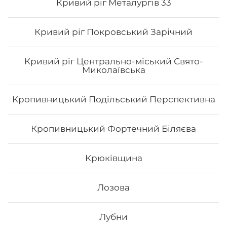
Кривий ріг Металургів 33
Кривий ріг Покровський Зарічний
Кривий ріг Центрально-міський Свято-
Миколаївська
Кропивницький Подільський Перспективна
Сет Токіо
Кропивницький Фортечний Біляєва
Вага: 1090 г Склад: філа з лососесм ½, філа з тунцем ½,
Крюківщина
філа з копч.лососем ½, філа з вугрем ½, філа з
тигровою креветкою ½, філа сезам ½, рол хіко мак
Лозова
643
₴
Хочу
Лубни