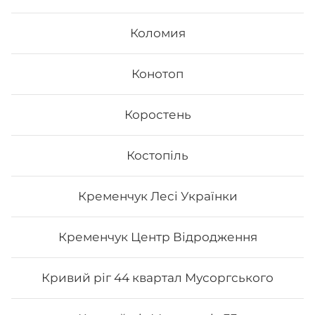
Коломия
Конотоп
Коростень
Fusion
Костопіль
- Філадельфія з лососем - Філадельфія з тунцем -
Філадельфія сезам - Каліфорнія з лососем в кунжуті
Кременчук Лесі Українки
Вага: 1045 г
Кременчук Центр Відродження
548
₴
Хочу
Кривий ріг 44 квартал Мусоргського