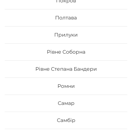
Покров
Сет Макі
Полтава
Вага: 705 г Склад: - Макі з тунцем - Макі філа - Макі з
копченим лососем - Макі з огірком - Макі з лососем -
Макі з манго
Прилуки
417
₴
Рівне Соборна
Хочу
Рівне Степана Бандери
Все більше людей користуються послугою
Ромни
доставки суші додому від Osama sushi в Чернівцях:
район Формаркету.
Популярність та актуальність
японської кухні обумовлена корисними та смаковими
Самар
якостями страв, їх різноманітністю та екзотичністю.
Авторські суші полюбляють практично всі люди,
незалежно від віку, статі та положення в суспільстві.
Самбір
Онлайн замовлення суші від Osama sushi має
багато переваг: