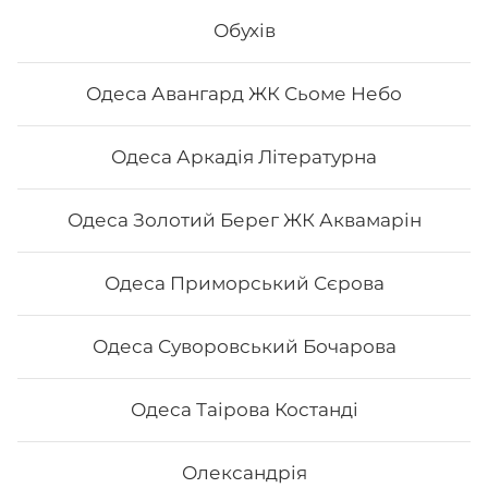
Філадельфія з вугрем - Філадельфія з креветкою -
Філадельфія сезам
Обухів
644
₴
Одеса Авангард ЖК Сьоме Небо
Хочу
Одеса Аркадія Літературна
Одеса Золотий Берег ЖК Аквамарін
Одеса Приморський Сєрова
Одеса Суворовський Бочарова
Одеса Таірова Костанді
Сет "Філадельфія 50/50"
Олександрія