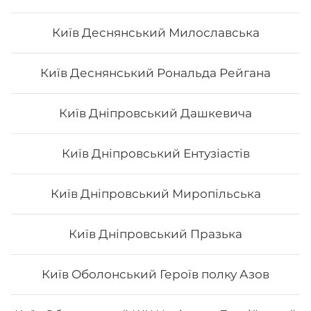
Київ Деснянський Милославська
Сет "Філадельфія" (повна)
Київ Деснянський Рональда Рейгана
Вага: 1375 г Склад: філадельфія з лососем, філадельфія
з х/к, філадельфія з тунцем, філадельфія з тигровою
креветкою, філадельфія з вугрем
Київ Дніпровський Дашкевича
884
₴
Хочу
Київ Дніпровський Ентузіастів
Київ Дніпровський Миропільська
Київ Дніпровський Празька
Київ Оболонський Героїв полку Азов