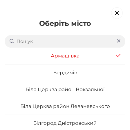
Оберіть місто
Доставка суші в
Чернівцях:
район Формаркету
Армашівка
обирайте страви, які вам подобаються про все інше ми
подбаємо
Бердичів
Біла Церква район Вокзальної
Акція тижня
Сети
Роли від шефа
Біла Церква район Леваневського
Сети
Білгород Дністровський