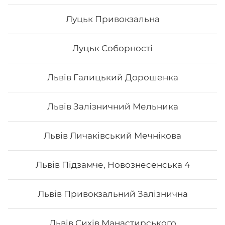
Луцьк Привокзальна
Луцьк Соборності
Львів Галицький Дорошенка
Львів Залізничний Мельника
Львів Личаківський Мечнікова
Сет Преміум
Львів Підзамче, Новознесенська 4
Вага: 1300 г Склад: преміум гриль голд, преміум кінг
рол, преміум авторський авокадо рол, преміум кіото
рол.
Львів Привокзальний Залізнична
1442
₴
Львів Сихів Манастирського
Хочу