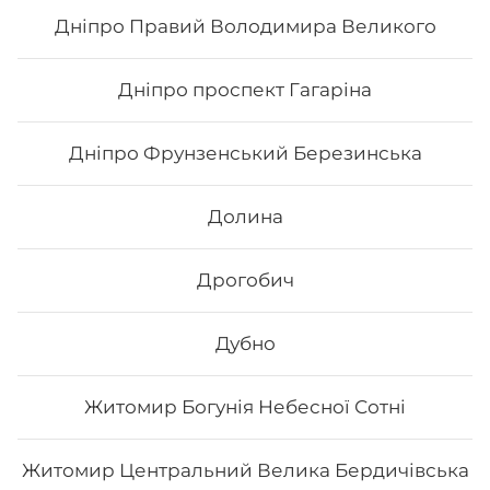
Дніпро Правий Володимира Великого
862
₴
Хочу
Дніпро проспект Гагаріна
Дніпро Фрунзенський Березинська
Долина
Дрогобич
Дубно
Житомир Богунія Небесної Сотні
Сет «Сезам»
Житомир Центральний Велика Бердичівська
Вага: 1040 г Склад: Хіко Мак, Чіз рол, Каліфорнія зі
смаженим лососем, Каліфорнія з копченим лососем