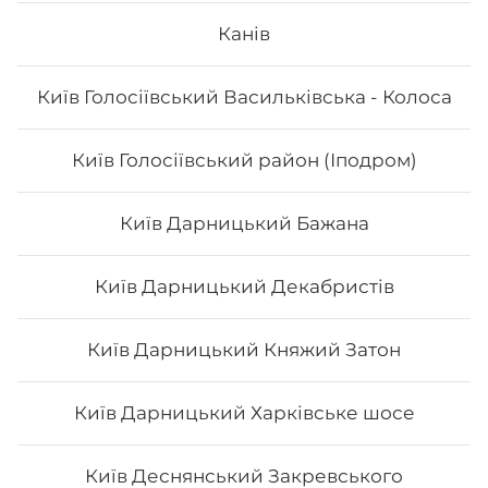
Сет "Футомакі"
Канів
Вага: 1170 г Склад: футо з куркою, футо зі смаженим
Київ Голосіївський Васильківська - Колоса
тунцем, футо асорті, футо з лососем
Київ Голосіївський район (Іподром)
588
₴
Хочу
Київ Дарницький Бажана
Київ Дарницький Декабристів
Київ Дарницький Княжий Затон
Київ Дарницький Харківське шосе
Київ Деснянський Закревського