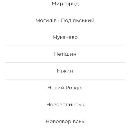
Миргород
989
₴
Хочу
Могилів - Подільський
Мукачево
Нетішин
Ніжин
Новий Розділ
Нововолинськ
Сет Філадельфія top
Новояворівськ
Вага: 1065 г Склад: - Філадельфія з лососем -