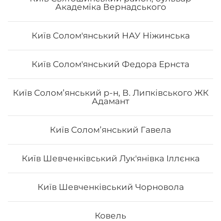
Академіка Вернадського
Київ Солом'янський НАУ Ніжинська
Київ Солом'янський Федора Ернста
Сет «Лайт»
Київ Солом’янський р-н, В. Липківського ЖК
Адамант
Рол Тобо, Чіз рол з лососем, Філадельфія з креветкою
лайт 0.5, Філадельфія з тунцем лайт 0.5, Філадельфія з
лососем 0.5, Авокадо лайт 0.5. Вага: 1110 г
Київ Соломʼянський Гавела
778
₴
Хочу
Київ Шевченківський Лук'янівка Іллєнка
Київ Шевченківський Чорновола
Ковель