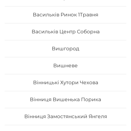
Васильків Ринок 1Травня
Васильків Центр Соборна
Вишгород
Вишневе
Вінницькі Хутори Чехова
Грандвей
Вінниця Вишенька Порика
Склад: рис, норі, сир філадельфія, тигрова креветка,
манго, ікра тобіко, лосось, унагі соус. Вага: 315 г
Вінниця Замостянський Янгеля
289
₴
Хочу