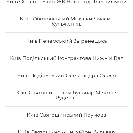
Київ Оболонський ЖК Навігатор Балтійський
Київ Оболонський Мінський масив
Кульженків
Роял класік
Київ Печерський Звіренецька
Вага: 390 г Склад: Рис, норі, лосось, вугор, манго, сир
Філадельфія, ікра тобіко
Київ Подільський Контрактова Нижній Вал
Київ Подільський Олександра Олеся
392
₴
Хочу
Київ Святошинський бульвар Миколи
Руденка
Київ Святошинський Наумова
Київ Святошинський район, бульвар