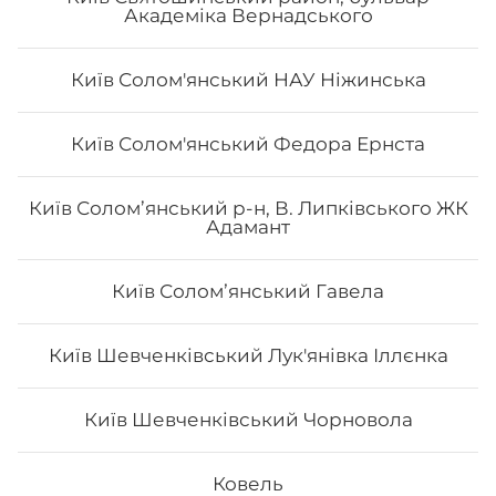
Академіка Вернадського
Київ Солом'янський НАУ Ніжинська
Київ Солом'янський Федора Ернста
Авторський «Авокадо рол»
Київ Солом’янський р-н, В. Липківського ЖК
Адамант
Вага: 290 г Склад: Норі, Рис, Сир філа, Тигрова
креветка, Манго, Авокадо, Кунжут чорний, Унагі
Київ Соломʼянський Гавела
224
₴
Хочу
Київ Шевченківський Лук'янівка Іллєнка
Київ Шевченківський Чорновола
Ковель