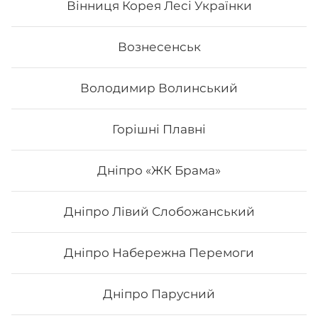
Вінниця Корея Лесі Українки
Вознесенськ
Володимир Волинський
Горішні Плавні
Дніпро «ЖК Брама»
Дніпро Лівий Слобожанський
Туна тобіко Deluxe
Дніпро Набережна Перемоги
Склад: рис, норі, сир філадельфія, авокадо, сурімі, ікра
тобіко, тунець, унагі соус. Вага: 325 г.
Дніпро Парусний