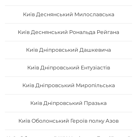
Київ Деснянський Милославська
Авторський Мікс рол
Київ Деснянський Рональда Рейгана
Київ Дніпровський Дашкевича
257
₴
Хочу
Київ Дніпровський Ентузіастів
Київ Дніпровський Миропільська
Київ Дніпровський Празька
Київ Оболонський Героїв полку Азов