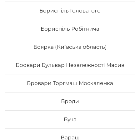
Бориспіль Головатого
Бориспіль Робітнича
Боярка (Київська область)
Бровари Бульвар Незалежності Масив
Голді гриль
Бровари Торгмаш Москаленка
Броди
Буча
330
₴
Хочу
Вараш