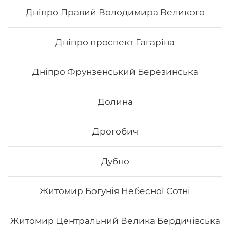
Дніпро Правий Володимира Великого
265
₴
Хочу
Дніпро проспект Гагаріна
Дніпро Фрунзенський Березинська
Долина
Дрогобич
Дубно
Житомир Богунія Небесної Сотні
Кітто рол
Житомир Центральний Велика Бердичівська
Склад: рис, норі, манго, маринований гарбуз, сир
філадельфія, вугор, унагі соус, кунжут білий Вага: 300