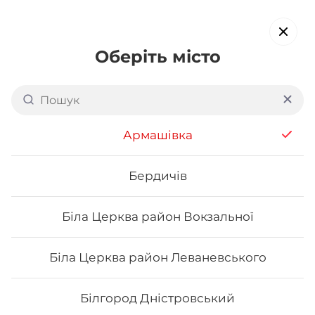
Оберіть місто
Доставка суші в
Чернівцях:
район Руської
Армашівка
обирайте страви, які вам подобаються про все інше ми
подбаємо
Бердичів
Біла Церква район Вокзальної
Акція тижня
Сети
Роли від шефа
Біла Церква район Леваневського
Авторські роли
Білгород Дністровський