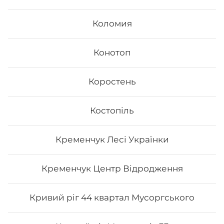
Коломия
Конотоп
Коростень
Рол «Гриль рол»
Костопіль
Вага:197 г Склад: Норі, рис, тунець гриль, манго, сир
Філадельфія, лайм, унагі соус
Кременчук Лесі Українки
Кременчук Центр Відродження
213
₴
Хочу
Кривий ріг 44 квартал Мусоргського