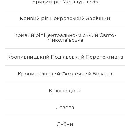
Кривий ріг Металургів 33
Кривий ріг Покровський Зарічний
Кривий ріг Центрально-міський Свято-
Миколаївська
Кропивницький Подільський Перспективна
Авторський Блек мак рол
Кропивницький Фортечний Біляєва
Крюківщина
Лозова
228
₴
Хочу
Лубни