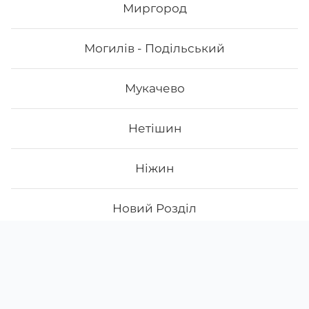
Миргород
Могилів - Подільський
Мукачево
Нетішин
Ніжин
Новий Розділ
Скачати
Ми у соцмережах
Нововолинськ
Instagram
App Store
Новояворівськ
Google Play
Facebook