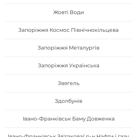
г.
Жовті Води
352
₴
Хочу
Запоріжжя Космос Північнокільцева
Запоріжжя Металургів
Запоріжжя Українська
Звягель
Здолбунів
Івано-Франківськ Баму Довженка
Морайдо
Івано-Франківськ Зв'язкова( р-н Нафти і газу,