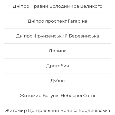
Дніпро Правий Володимира Великого
56
₴
Хочу
Дніпро проспект Гагаріна
Дніпро Фрунзенський Березинська
Все більше людей користуються послугою
доставки суші додому від Osama sushi в
Червонограді.
Популярність та актуальність японської
Долина
кухні обумовлена корисними та смаковими якостями
страв, їх різноманітністю та екзотичністю. Авторські
суші полюбляють практично всі люди, незалежно від
Дрогобич
віку, статі та положення в суспільстві.
Онлайн замовлення суші від Osama sushi має
багато переваг:
Дубно
1. Це смачно. Для виготовлення ролів
використовуються рис та риба. Додавання інших
Житомир Богунія Небесної Сотні
інгредієнтів та правильне приготування робить страву
неймовірно смачною.
2. Це корисно. В склад морських продуктів входить
багато корисних елементів та вітамінів, які необхідні
Житомир Центральний Велика Бердичівська
для організму людини.