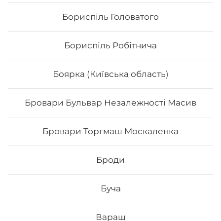
Бориспіль Головатого
Бориспіль Робітнича
Боярка (Київська область)
Бровари Бульвар Незалежності Масив
Нігірі з копченим лососем
Бровари Торгмаш Москаленка
Броди
Буча
64
₴
Хочу
Вараш