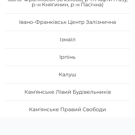
р-н Княгинин, р-н Пасічна)
Івано-Франківськ Центр Залізнична
Ізмаїл
Ірпінь
Калуш
Кам'янське Лівий Будівельників
Кам'янське Правий Свободи
Камянець-Подільськ
Скачати
Ми у соцмережах