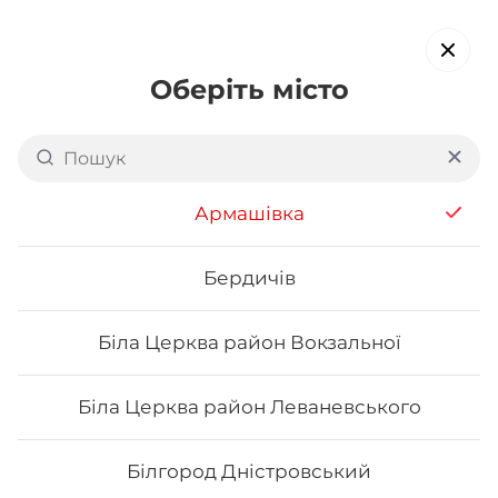
Оберіть місто
Доставка суші в
Червонограді
Армашівка
обирайте страви, які вам подобаються про все інше ми
подбаємо
Бердичів
Біла Церква район Вокзальної
Акція тижня
Сети
Роли від шефа
Біла Церква район Леваневського
Нігірі
Білгород Дністровський