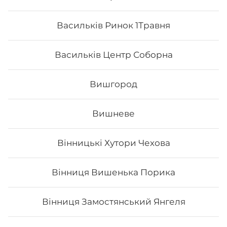
Васильків Ринок 1Травня
Васильків Центр Соборна
Вишгород
Вишневе
Вінницькі Хутори Чехова
Нігірі з печеним лососем
Вінниця Вишенька Порика
Вінниця Замостянський Янгеля
61
₴
Хочу