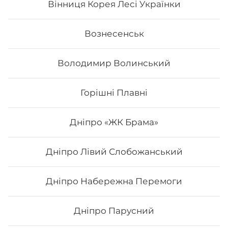
Вінниця Корея Лесі Українки
Вознесенськ
Володимир Волинський
Горішні Плавні
Дніпро «ЖК Брама»
Дніпро Лівий Слобожанський
Каліфорнія з копченим лососем
Дніпро Набережна Перемоги
Вага: 265 г. Склад: норі, рис, копчений лосось,
авокадо, огірок, сир філадельфія, кунжут
Дніпро Парусний