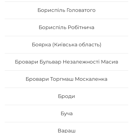
Бориспіль Головатого
Бориспіль Робітнича
Боярка (Київська область)
Бровари Бульвар Незалежності Масив
Каліфорнія з лососем
Бровари Торгмаш Москаленка
Вага: 255 г Склад: норі, рис, тобіко, лосось, ср
філадельфія, огірок
Броди
Буча
187
₴
Хочу
Вараш