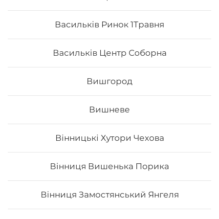
Васильків Ринок 1Травня
Васильків Центр Соборна
Вишгород
Вишневе
Вінницькі Хутори Чехова
Каліфорнія з лососем в ікрі
Вінниця Вишенька Порика
Вага: 255 г Склад: норі, рис, огірок, авокадо, тобіко
(зверху), лосось філе, японський м.
Вінниця Замостянський Янгеля
178
₴
Хочу