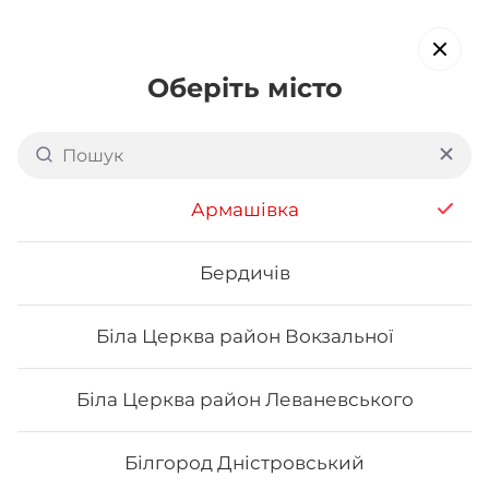
Оберіть місто
Доставка суші в
Чорноморську
Армашівка
обирайте страви, які вам подобаються про все інше ми
подбаємо
Бердичів
Біла Церква район Вокзальної
Акція тижня
Сети
Роли від шефа
Біла Церква район Леваневського
Каліфорнія
Білгород Дністровський