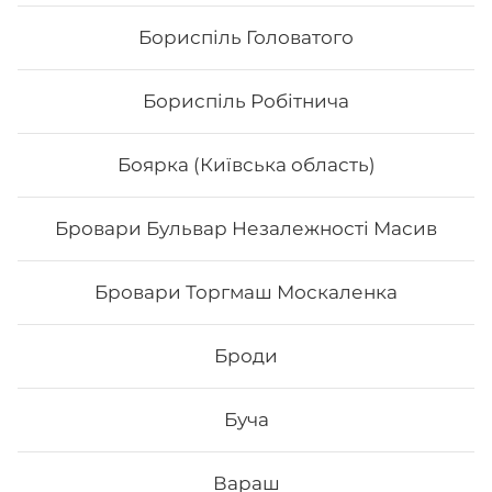
Бориспіль Головатого
Бориспіль Робітнича
Боярка (Київська область)
Бровари Бульвар Незалежності Масив
Каліфорнія з лососем
Бровари Торгмаш Москаленка
Вага: 255 г Склад: норі, рис, тобіко, лосось, ср
філадельфія, огірок
Броди
Буча
206
₴
Хочу
Вараш