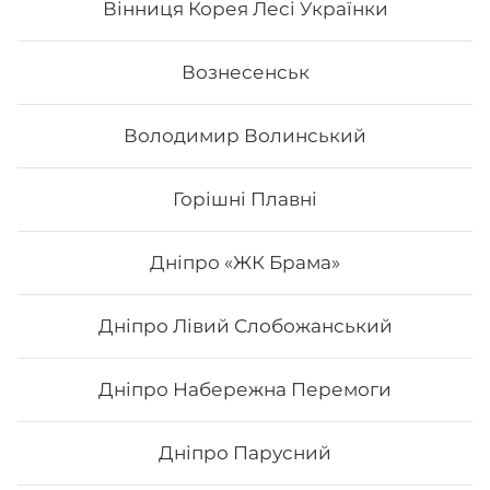
Вінниця Корея Лесі Українки
Вознесенськ
Володимир Волинський
Горішні Плавні
Дніпро «ЖК Брама»
Дніпро Лівий Слобожанський
Каліфорнія з копченим лососем
Дніпро Набережна Перемоги
Вага: 265 г. Склад: норі, рис, копчений лосось,
авокадо, огірок, сир філадельфія, кунжут
Дніпро Парусний