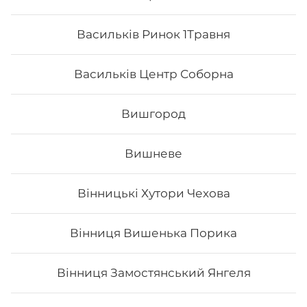
Васильків Ринок 1Травня
Васильків Центр Соборна
Вишгород
Вишневе
Вінницькі Хутори Чехова
Каліфорнія з лососем в ікрі
Вінниця Вишенька Порика
Вага: 255 г Склад: норі, рис, огірок, авокадо, тобіко
(зверху), лосось філе, японський м.
Вінниця Замостянський Янгеля
197
₴
Хочу