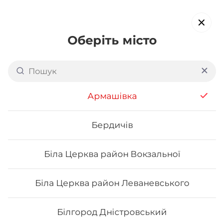
Оберіть місто
Доставка суші в
Дніпро «ЖК
Брама»
Армашівка
обирайте страви, які вам подобаються про все інше ми
подбаємо
Бердичів
Біла Церква район Вокзальної
Акція тижня
Сети
Роли від шефа
Біла Церква район Леваневського
Каліфорнія
Білгород Дністровський