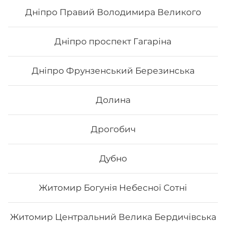
Дніпро Правий Володимира Великого
169
₴
Хочу
Дніпро проспект Гагаріна
Дніпро Фрунзенський Березинська
Долина
Дрогобич
Дубно
Житомир Богунія Небесної Сотні
Каліфорнія з лососем в кунжуті
Житомир Центральний Велика Бердичівська
Вага: 255 г Склад: норі, рис, лосось філе, авокадо,
огірок, японський м., кунжут