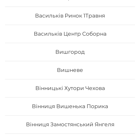
Васильків Ринок 1Травня
Васильків Центр Соборна
Вишгород
Вишневе
Вінницькі Хутори Чехова
Сурімі спайс
Вінниця Вишенька Порика
- Норі - рис - сурімі - спайсі Вага: 35 грам
Вінниця Замостянський Янгеля
68
₴
Хочу