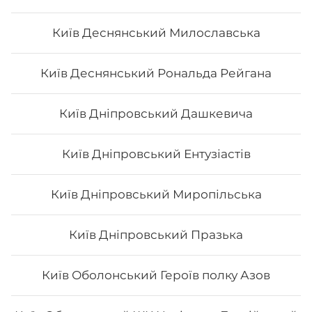
Київ Деснянський Милославська
Каліфорнія з сніжним крабом
Київ Деснянський Рональда Рейгана
- Норі - рис - огірок - Сурімі - кунжут - Унагі Вага: 250
грам
Київ Дніпровський Дашкевича
134
₴
Хочу
Київ Дніпровський Ентузіастів
Київ Дніпровський Миропільська
Київ Дніпровський Празька
Київ Оболонський Героїв полку Азов