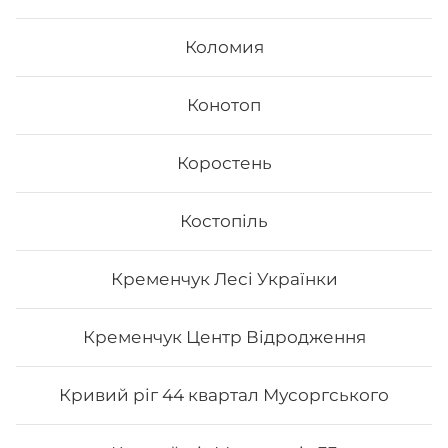
доставкою, якщо сума замовлення перевищує 600
гривень.
Коломия
Конотоп
Коростень
Костопіль
Кременчук Лесі Українки
Кременчук Центр Відродження
Кривий ріг 44 квартал Мусоргського