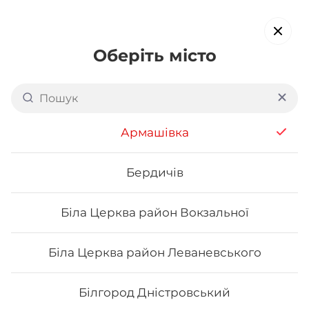
Оберіть місто
Доставка суші в
Дніпрі:
Слобожанський р-н
Армашівка
обирайте страви, які вам подобаються про все інше ми
подбаємо
Бердичів
Біла Церква район Вокзальної
Акція тижня
Сети
Роли від шефа
Біла Церква район Леваневського
Вега роли
Білгород Дністровський