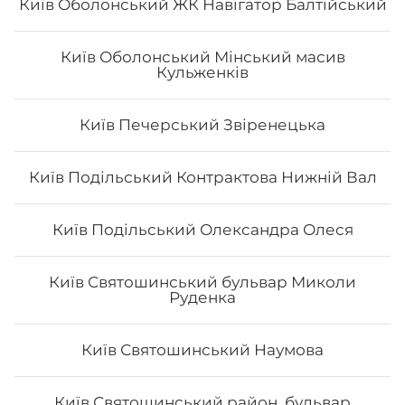
Київ Оболонський ЖК Навігатор Балтійський
Київ Оболонський Мінський масив
Кульженків
Авокадо найс
Київ Печерський Звіренецька
- Норі - рис - авокадо - манго - маринований гарбуз -
кунжут - Унагі соус Вага: 290 грам
Київ Подільський Контрактова Нижній Вал
Київ Подільський Олександра Олеся
198
₴
Хочу
Київ Святошинський бульвар Миколи
Руденка
Все більше людей користуються послугою
Київ Святошинський Наумова
доставки суші додому від Osama sushi в Дніпрі:
Слобожанський р-н.
Популярність та актуальність
японської кухні обумовлена корисними та смаковими
Київ Святошинський район, бульвар
якостями страв, їх різноманітністю та екзотичністю.