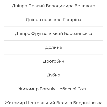
Дніпро Правий Володимира Великого
149
₴
Хочу
Дніпро проспект Гагаріна
Дніпро Фрунзенський Березинська
Долина
Дрогобич
Дубно
Житомир Богунія Небесної Сотні
Самурай
Житомир Центральний Велика Бердичівська
Вага: 235 г Склад: Норі, рис, салат, огірок, ікра тобіко,
сурімі, авокадо.