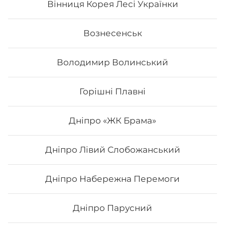
Вінниця Корея Лесі Українки
Вознесенськ
Володимир Волинський
Горішні Плавні
Дніпро «ЖК Брама»
Дніпро Лівий Слобожанський
Тропік
Дніпро Набережна Перемоги
Вага: 245 г Склад: Норі, рис, сир філадельфія, манго,
авокадо, тостовий сир, апельсин.
Дніпро Парусний