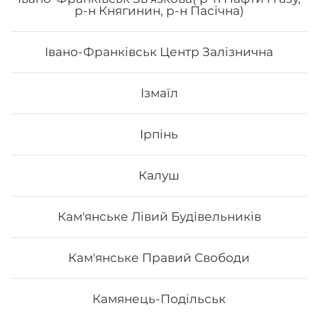
р-н Княгинин, р-н Пасічна)
Вага: 295 г Склад: Норі, авокадо, лосось, манго, огірок,
кнжут, соус унагі.
Івано-Франківськ Центр Залізнична
214
₴
Хочу
Ізмаїл
Ірпінь
Калуш
Кам'янське Лівий Будівельників
Кам'янське Правий Свободи
Камянець-Подільськ