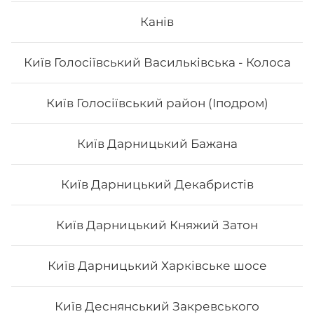
Техас
Канів
Вага: 235 г Склад: Соєвий папір, рис, авокадо, манго,
Київ Голосіївський Васильківська - Колоса
листя салату, кунжут білий, соус унагі.
Київ Голосіївський район (Іподром)
134
₴
Хочу
Київ Дарницький Бажана
Київ Дарницький Декабристів
Київ Дарницький Княжий Затон
Київ Дарницький Харківське шосе
Київ Деснянський Закревського