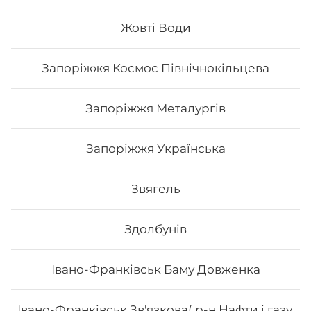
Жовті Води
170
₴
Хочу
Запоріжжя Космос Північнокільцева
Запоріжжя Металургів
Запоріжжя Українська
Звягель
Здолбунів
Івано-Франківськ Баму Довженка
Леон
Івано-Франківськ Зв'язкова( р-н Нафти і газу,