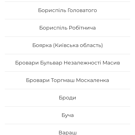
Бориспіль Головатого
Бориспіль Робітнича
Боярка (Київська область)
Бровари Бульвар Незалежності Масив
Футо Вега
Бровари Торгмаш Москаленка
- Норі - рис - манго - огірок -авокадо -маринований
гарбуз Спайсі соус Вага: 265 грам
Броди
Буча
154
₴
Хочу
Вараш