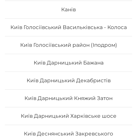
Канів
Вага: 115 г Склад: норі, рис, манго
Київ Голосіївський Васильківська - Колоса
64
₴
Хочу
Київ Голосіївський район (Іподром)
Київ Дарницький Бажана
Київ Дарницький Декабристів
Київ Дарницький Княжий Затон
Київ Дарницький Харківське шосе
Київ Деснянський Закревського