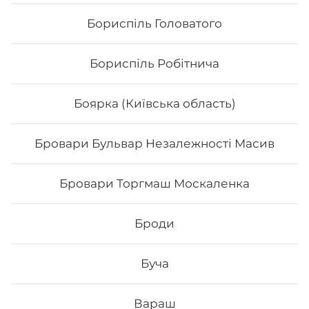
Бориспіль Головатого
Бориспіль Робітнича
Боярка (Київська область)
Бровари Бульвар Незалежності Масив
Макі з копченим лососем
Бровари Торгмаш Москаленка
Вага: 120 г Склад: норі, рис, х/к
Броди
76
₴
Хочу
Буча
Вараш