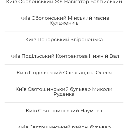
Київ Оболонський ЖК Навігатор Балтійський
Київ Оболонський Мінський масив
Кульженків
Макі з сурімі
Вага: 120 г Склад: норі, рис, сурімі, японський майонез
Київ Печерський Звіренецька
Київ Подільський Контрактова Нижній Вал
62
₴
Хочу
Київ Подільський Олександра Олеся
Київ Святошинський бульвар Миколи
Руденка
Київ Святошинський Наумова
Київ Святошинський район, бульвар