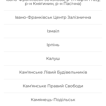
р-н Княгинин, р-н Пасічна)
Івано-Франківськ Центр Залізнична
62
₴
Хочу
Ізмаїл
Ірпінь
Калуш
Кам'янське Лівий Будівельників
Кам'янське Правий Свободи
Камянець-Подільськ
Макі з манго