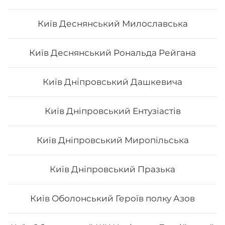
Макі з лососем
Київ Деснянський Милославська
Вага: 120 г Склад: норі, рис, лосось філе
Київ Деснянський Рональда Рейгана
Київ Дніпровський Дашкевича
72
₴
Хочу
Київ Дніпровський Ентузіастів
Київ Дніпровський Миропільська
Київ Дніпровський Празька
Київ Оболонський Героїв полку Азов