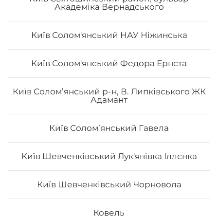
Академіка Вернадського
Київ Солом'янський НАУ Ніжинська
Макі з вугрем
Київ Солом'янський Федора Ернста
Вага: 125 г Склад: норі, рис, вугор, кунжут, унагі соус
Київ Солом’янський р-н, В. Липківського ЖК
Адамант
Київ Соломʼянський Гавела
82
₴
Хочу
Київ Шевченківський Лук'янівка Іллєнка
Київ Шевченківський Чорновола
Все більше людей користуються послугою
доставки суші додому від Osama sushi в Долині.
Популярність та актуальність японської кухні
Ковель
обумовлена корисними та смаковими якостями страв,