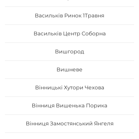
Васильків Ринок 1Травня
Васильків Центр Соборна
Вишгород
Вишневе
Макі з огірком
Вінницькі Хутори Чехова
Вага: 115 г Склад: норі, рис, огірок, кунжут
Вінниця Вишенька Порика
Вінниця Замостянський Янгеля
59
₴
Хочу