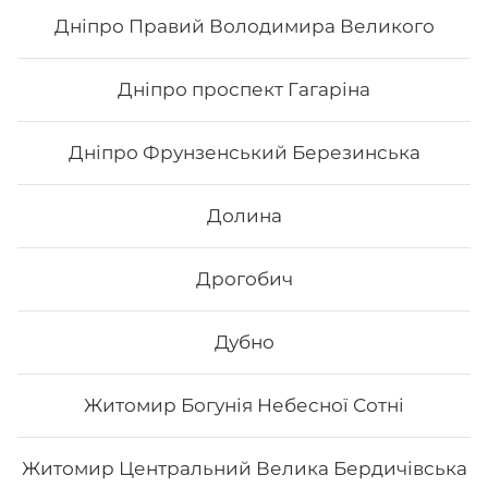
62
₴
Хочу
Дніпро Правий Володимира Великого
Дніпро проспект Гагаріна
Дніпро Фрунзенський Березинська
Долина
Дрогобич
Дубно
Макі з тунцем
Житомир Богунія Небесної Сотні
Вага: 123 г Склад: норі, рис, тунець
Житомир Центральний Велика Бердичівська