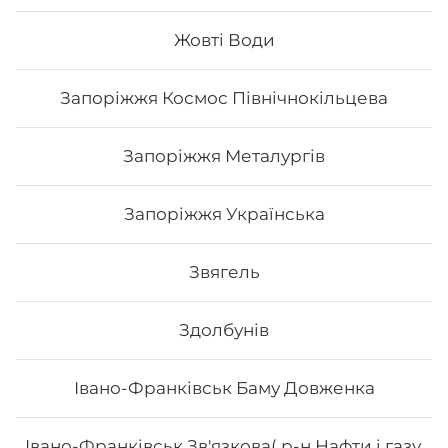
Жовті Води
69
₴
Хочу
Запоріжжя Космос Північнокільцева
Запоріжжя Металургів
Запоріжжя Українська
Звягель
Здолбунів
Івано-Франківськ Баму Довженка
Макі Філа
Івано-Франківськ Зв'язкова( р-н Нафти і газу,
Вага: 115 г Склад: норі, рис, сир філа