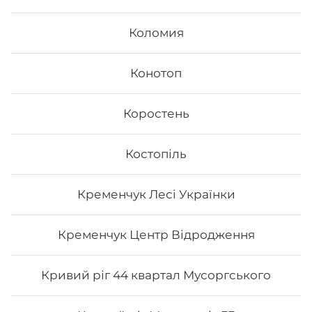
їх різноманітністю та екзотичністю. Авторські суші
полюбляють практично всі люди, незалежно від віку,
Коломия
статі та положення в суспільстві.
Онлайн замовлення суші від Osama sushi має
багато переваг:
Конотоп
1. Це смачно. Для виготовлення ролів
використовуються рис та риба. Додавання інших
Коростень
інгредієнтів та правильне приготування робить страву
неймовірно смачною.
2. Це корисно. В склад морських продуктів входить
багато корисних елементів та вітамінів, які необхідні
Костопіль
для організму людини.
3. Це ситно. Смачні суші, навіть в невеликій кількості,
допоможуть втамувати голод.
Кременчук Лесі Українки
4. Це красиво. Смачні роли подаються с декором. Вони
стануть справжньою прикрасою як простої вечері, так
і святкової вечірки.
Кременчук Центр Відродження
5. Це не дорого. Якщо ви робите замовлення в Osama
sushi, то ви приємно здивуєтесь низькою ціною суші.
Кривий ріг 44 квартал Мусоргського
В суші меню в Osama sushi представлені
різноманітні страви, які готуються як з морських,
так і м’ясних продуктів.
Замовити суші додому в