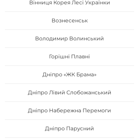
Вінниця Корея Лесі Українки
Вознесенськ
Володимир Волинський
Горішні Плавні
Дніпро «ЖК Брама»
Дніпро Лівий Слобожанський
Макі з авокадо
Дніпро Набережна Перемоги
Вага: 115 г Склад: норі, рис, авокадо
Дніпро Парусний