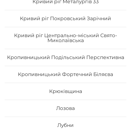
Долині можливо з безкоштовною доставкою, якщо
Кривий ріг Металургів 33
сума замовлення перевищує 600 гривень.
Кривий ріг Покровський Зарічний
Кривий ріг Центрально-міський Свято-
Миколаївська
Кропивницький Подільський Перспективна
Кропивницький Фортечний Біляєва
Крюківщина
Лозова
Лубни