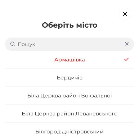
Оберіть місто
Доставка суші в
Долині
обирайте страви, які вам подобаються про все інше ми
Армашівка
подбаємо
Бердичів
Акція тижня
Сети
Роли від шефа
Біла Церква район Вокзальної
Макі
Біла Церква район Леваневського
Білгород Дністровський