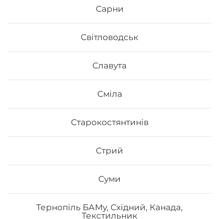
використовуються рис та риба. Додавання інших
Сарни
інгредієнтів та правильне приготування робить страву
неймовірно смачною.
2. Це корисно. В склад морських продуктів входить
Світловодськ
багато корисних елементів та вітамінів, які необхідні
для організму людини.
3. Це ситно. Смачні суші, навіть в невеликій кількості,
Славута
допоможуть втамувати голод.
4. Це красиво. Смачні роли подаються с декором. Вони
стануть справжньою прикрасою як простої вечері, так
Сміла
і святкової вечірки.
5. Це не дорого. Якщо ви робите замовлення в Osama
sushi, то ви приємно здивуєтесь низькою ціною суші.
Старокостянтинів
В суші меню в Osama sushi представлені
різноманітні страви, які готуються як з морських,
так і м’ясних продуктів.
Замовити суші додому в
Стрий
Дубно можливо з безкоштовною доставкою, якщо сума
замовлення перевищує 600 гривень.
Суми
Тернопіль БАМу, Східний, Канада,
Текстильник