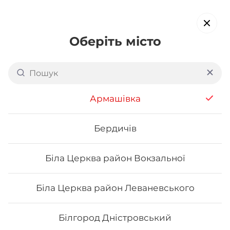
Оберіть місто
Доставка суші в
Дубно
обирайте страви, які вам подобаються про все інше ми
Армашівка
подбаємо
Бердичів
Акція тижня
Сети
Роли від шефа
Біла Церква район Вокзальної
Сети
Біла Церква район Леваневського
Білгород Дністровський