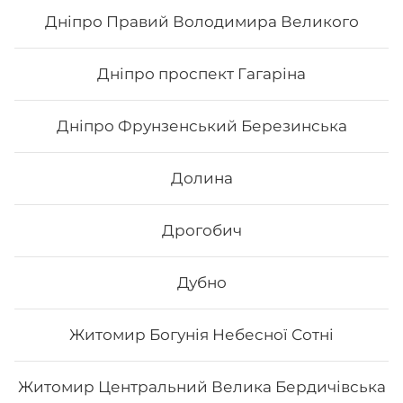
862
₴
Хочу
Дніпро Правий Володимира Великого
Дніпро проспект Гагаріна
Дніпро Фрунзенський Березинська
Долина
Дрогобич
Дубно
Сет «Сезам»
Житомир Богунія Небесної Сотні
Вага: 1040 г Склад: Хіко Мак, Чіз рол, Каліфорнія зі
смаженим лососем, Каліфорнія з копченим лососем
Житомир Центральний Велика Бердичівська