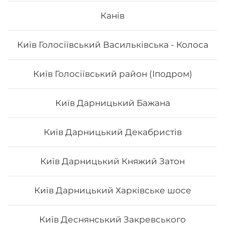
Канів
Вага: 1170 г Склад: футо з куркою, футо зі смаженим
тунцем, футо асорті, футо з лососем
Київ Голосіївський Васильківська - Колоса
588
₴
Хочу
Київ Голосіївський район (Іподром)
Київ Дарницький Бажана
Київ Дарницький Декабристів
Київ Дарницький Княжий Затон
Київ Дарницький Харківське шосе
Київ Деснянський Закревського