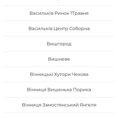
Васильків Ринок 1Травня
Васильків Центр Соборна
Вишгород
Вишневе
Чіз сет
Вінницькі Хутори Чехова
Вага: 960 г Склад: макі філа, філадельфія класік з
лососем, чіз рол, блек чіз
Вінниця Вишенька Порика
Вінниця Замостянський Янгеля
597
₴
Хочу