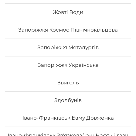
Жовті Води
538
₴
Хочу
Запоріжжя Космос Північнокільцева
Запоріжжя Металургів
Запоріжжя Українська
Звягель
Здолбунів
Івано-Франківськ Баму Довженка
Сет Osama
Івано-Франківськ Зв'язкова( р-н Нафти і газу,
Вага: 1180 г Склад: рол гриль голд, спайсі рол 🌶️,