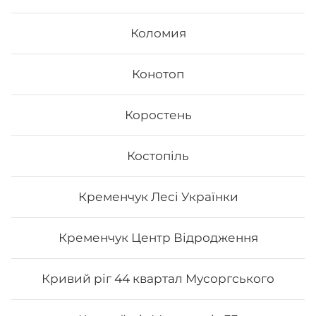
Коломия
Конотоп
Коростень
Fusion
Костопіль
- Філадельфія з лососем - Філадельфія з тунцем -
Філадельфія сезам - Каліфорнія з лососем в кунжуті
Вага: 1045 г
Кременчук Лесі Українки
522
₴
Хочу
Кременчук Центр Відродження
Кривий ріг 44 квартал Мусоргського