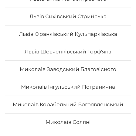
Львів Сихівський Стрийська
Львів Франківський Кульпарківська
Львів Шевченківський Торф'яна
Миколаїв Заводський Благовісного
Миколаїв Інгульський Погранична
Сет "Дракони"
Миколаїв Корабельний Богоявленський
Вага: 1375 г Склад: зелений дракон, золотий дракон,
вогняний дракон, чорний дракон, червоний дракон
Миколаїв Соляні