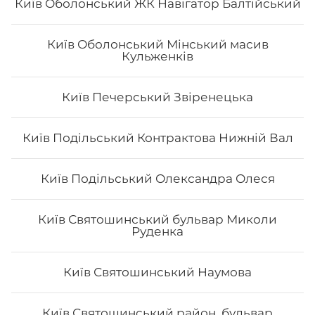
Київ Оболонський ЖК Навігатор Балтійський
Київ Оболонський Мінський масив
Кульженків
Сет "Від Шефа 50/50"
Вага: 725 г Склад: рол гриль голд 1/2, футомак з
Київ Печерський Звіренецька
смаженим тунцем 1/2, авокадо рол з печеним лососем
та манго 1/2, філадельфія гриль з манго 1/2, чіз рол 1/2
Київ Подільський Контрактова Нижній Вал
454
₴
Хочу
Київ Подільський Олександра Олеся
Київ Святошинський бульвар Миколи
Руденка
Київ Святошинський Наумова
Київ Святошинський район, бульвар