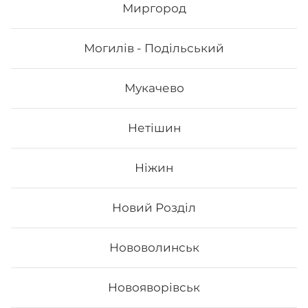
942
₴
Миргород
Хочу
Могилів - Подільський
Мукачево
Нетішин
Ніжин
Новий Розділ
Сет Філадельфія top
Нововолинськ
Вага: 1065 г Склад: - Філадельфія з лососем -
Новояворівськ
Філадельфія з вугрем - Філадельфія з креветкою -
Філадельфія сезам