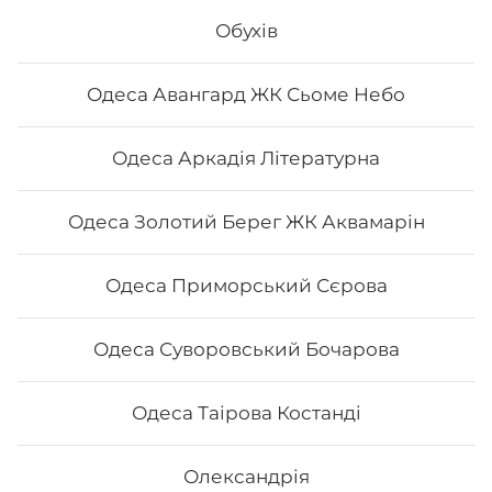
Обухів
613
₴
Хочу
Одеса Авангард ЖК Сьоме Небо
Одеса Аркадія Літературна
Одеса Золотий Берег ЖК Аквамарін
Одеса Приморський Сєрова
Одеса Суворовський Бочарова
Одеса Таірова Костанді
Сет "Філадельфія 50/50"
Олександрія
Вага: 685 г Склад: філадельфія з лососем 1/2,