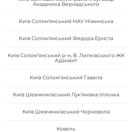
Академіка Вернадського
Київ Солом'янський НАУ Ніжинська
Сет «Лайт»
Київ Солом'янський Федора Ернста
Рол Тобо, Чіз рол з лососем, Філадельфія з креветкою
Київ Солом’янський р-н, В. Липківського ЖК
лайт 0.5, Філадельфія з тунцем лайт 0.5, Філадельфія з
Адамант
лососем 0.5, Авокадо лайт 0.5. Вага: 1110 г
Київ Соломʼянський Гавела
732
₴
Хочу
Київ Шевченківський Лук'янівка Іллєнка
Київ Шевченківський Чорновола
Ковель