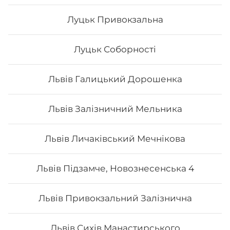
Луцьк Привокзальна
Луцьк Соборності
Львів Галицький Дорошенка
Львів Залізничний Мельника
Сет Преміум
Львів Личаківський Мечнікова
Вага: 1300 г Склад: преміум гриль голд, преміум кінг
Львів Підзамче, Новознесенська 4
рол, преміум авторський авокадо рол, преміум кіото
рол.
Львів Привокзальний Залізнична
1372
₴
Хочу
Львів Сихів Манастирського