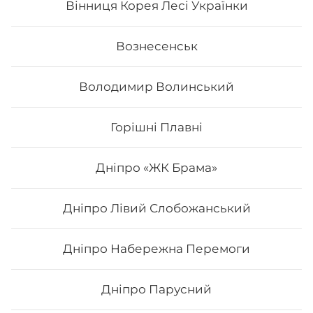
Вінниця Корея Лесі Українки
Вознесенськ
Володимир Волинський
Горішні Плавні
Дніпро «ЖК Брама»
Дніпро Лівий Слобожанський
Сет "Від Шефа"
Дніпро Набережна Перемоги
Вага: 1450 г Склад: рол гриль голд, авокадо рол з
печеним лососем та манго, філадельфія гриль з манго,
чіз рол, футумак зі смаженим тунцем
Дніпро Парусний