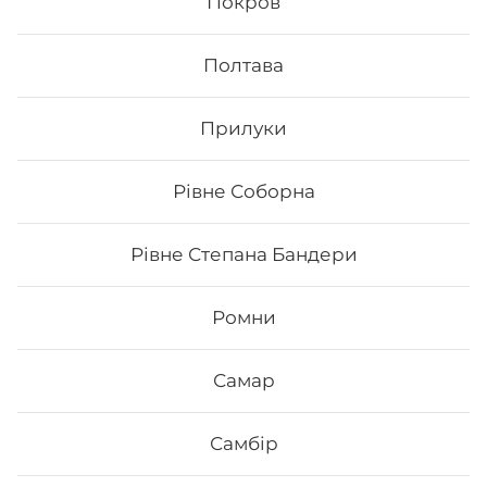
Покров
Вага: 705 г Склад: - Макі з тунцем - Макі філа - Макі з
Полтава
копченим лососем - Макі з огірком - Макі з лососем -
Макі з манго
Прилуки
397
₴
Хочу
Рівне Соборна
Рівне Степана Бандери
Все більше людей користуються послугою
доставки суші додому від Osama sushi в Дубно.
Ромни
Популярність та актуальність японської кухні
обумовлена корисними та смаковими якостями страв,
їх різноманітністю та екзотичністю. Авторські суші
полюбляють практично всі люди, незалежно від віку,
Самар
статі та положення в суспільстві.
Онлайн замовлення суші від Osama sushi має
Самбір
багато переваг:
1. Це смачно. Для виготовлення ролів