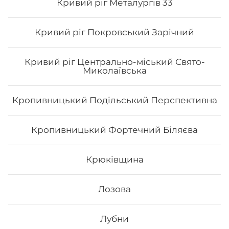
Кривий ріг Металургів 33
Кривий ріг Покровський Зарічний
Кривий ріг Центрально-міський Свято-
Миколаївська
Кропивницький Подільський Перспективна
Сет Токіо
Кропивницький Фортечний Біляєва
Вага: 1090 г Склад: філа з лососесм ½, філа з тунцем ½,
філа з копч.лососем ½, філа з вугрем ½, філа з
тигровою креветкою ½, філа сезам ½, рол хіко мак
Крюківщина
612
₴
Лозова
Хочу
Лубни