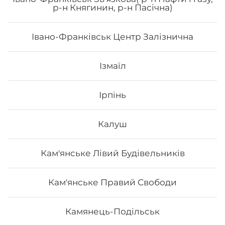
р-н Княгинин, р-н Пасічна)
філадельфія з лососем, авокадо рол з лососем
Івано-Франківськ Центр Залізнична
787
₴
Хочу
Ізмаїл
Ірпінь
Калуш
Кам'янське Лівий Будівельників
Кам'янське Правий Свободи
Камянець-Подільськ
Сет "Футомакі"