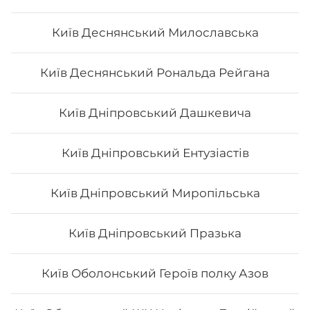
Сет "Філадельфія" (повна)
Київ Деснянський Милославська
Вага: 1375 г Склад: філадельфія з лососем, філадельфія
Київ Деснянський Рональда Рейгана
з х/к, філадельфія з тунцем, філадельфія з тигровою
креветкою, філадельфія з вугрем
Київ Дніпровський Дашкевича
884
₴
Хочу
Київ Дніпровський Ентузіастів
Київ Дніпровський Миропільська
Київ Дніпровський Празька
Київ Оболонський Героїв полку Азов