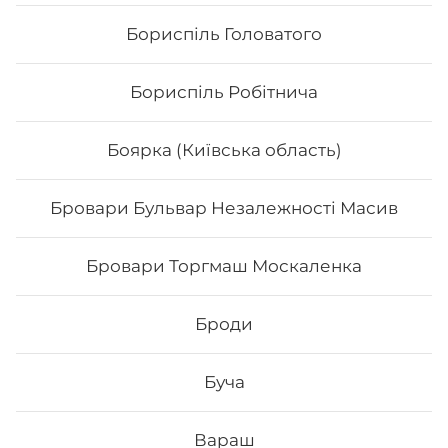
Бориспіль Головатого
Бориспіль Робітнича
Боярка (Київська область)
Бровари Бульвар Незалежності Масив
Сет «Хокі»
Бровари Торгмаш Москаленка
Філадельфія з авокадо Філадельфія з тунцем 0,5
Філадельфія з тигровою 0,5 Чіз делайт Хікомак манго
тунець Вага:1125 г.
Броди
668
₴
Хочу
Буча
Вараш