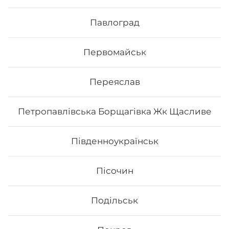
філадельфія з копченим лососем 1/2, філадельфія з
тунцем 1/2, філадельфія з вугрем 1/2, філадельфія з
Павлоград
тигровою креветкою 1/2
459
₴
Первомайськ
Хочу
Переяслав
Петропавлівська Борщагівка Жк Щасливе
Південноукраїнськ
Пісочин
Подільськ
Сет Макі