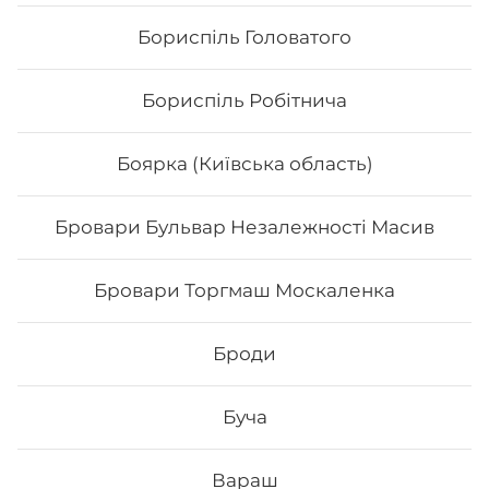
Бориспіль Головатого
Бориспіль Робітнича
Боярка (Київська область)
Бровари Бульвар Незалежності Масив
Банзай
Бровари Торгмаш Москаленка
Вага: 305 г Склад: Рис, норі, сир Філадельфія, вугор,
манго, тостовий сир, унагі соус
Броди
Буча
230
₴
Хочу
Вараш