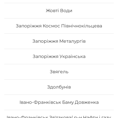
Жовті Води
233
₴
Хочу
Запоріжжя Космос Північнокільцева
Запоріжжя Металургів
Запоріжжя Українська
Звягель
Здолбунів
Івано-Франківськ Баму Довженка
Ямірол
Івано-Франківськ Зв'язкова( р-н Нафти і газу,