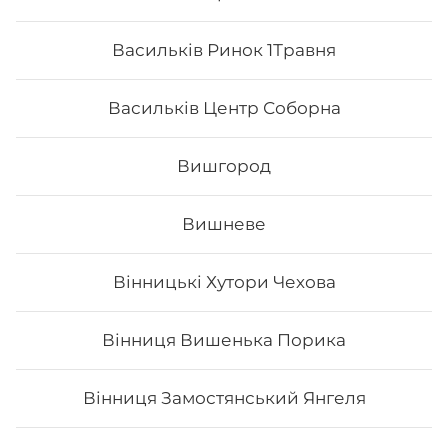
Васильків Ринок 1Травня
Васильків Центр Соборна
Вишгород
Вишневе
Вінницькі Хутори Чехова
Кібото
Вінниця Вишенька Порика
Вага: 300 г Склад: рис, норі, креветка, лосось сирий,
огірок, тобіко, сир філадельфія, унагі
Вінниця Замостянський Янгеля
235
₴
Хочу