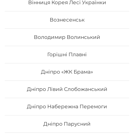
Вінниця Корея Лесі Українки
Вознесенськ
Володимир Волинський
Горішні Плавні
Дніпро «ЖК Брама»
Дніпро Лівий Слобожанський
Кінг Рол
Дніпро Набережна Перемоги
Вага: 290 г Склад: норі, рис, лосось, сир філадельфія,
креветка, лосось копчений, авокадо.
Дніпро Парусний