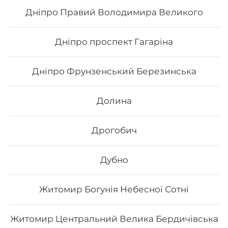
Дніпро Правий Володимира Великого
282
₴
Хочу
Дніпро проспект Гагаріна
Дніпро Фрунзенський Березинська
Долина
Дрогобич
Дубно
Житомир Богунія Небесної Сотні
Хоші
Житомир Центральний Велика Бердичівська
Вага: 310 г Склад: норі, рис, сир філадельфія, тобіко,
тунець смажений, авокадо, манго, кунжут чорний.