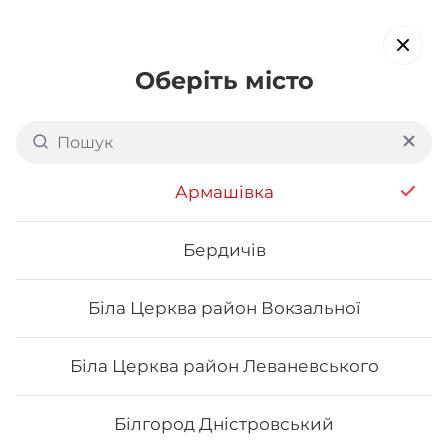
Оберіть місто
Доставка суші в
Івано-
Франківську (Зв'язкова)
Армашівка
обирайте страви, які вам подобаються про все інше ми
подбаємо
Бердичів
Біла Церква район Вокзальної
Акція тижня
Сети
Роли від шефа
Біла Церква район Леваневського
Новинки
Білгород Дністровський