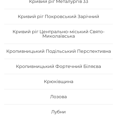
Кривий ріг Металургів 33
Кривий ріг Покровський Зарічний
Кривий ріг Центрально-міський Свято-
Миколаївська
Кропивницький Подільський Перспективна
Рол гриль голд
Кропивницький Фортечний Біляєва
Вага: 310 г Склад: норі, рис, авокадо, сир філа, лосось
(печений), унагі соус, лосось сирий, перець (мелений),
спайсі соус
Крюківщина
257
₴
Лозова
Хочу
Лубни