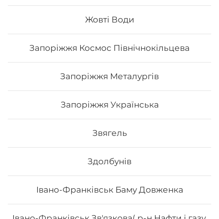
Жовті Води
219
₴
Хочу
Запоріжжя Космос Північнокільцева
Запоріжжя Металургів
Запоріжжя Українська
Звягель
Здолбунів
Івано-Франківськ Баму Довженка
Авокадо рол з лососем
Івано-Франківськ Зв'язкова( р-н Нафти і газу,
Вага: 300 г Склад: норі, рис, авокадо, лосось, огірок,