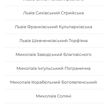
sushi, то ви приємно здивуєтесь низькою ціною суші.
В суші меню в Osama sushi представлені
Львів Сихівський Стрийська
різноманітні страви, які готуються як з морських,
так і м’ясних продуктів.
Замовити суші додому в
Ірпені можливо з безкоштовною доставкою, якщо сума
замовлення перевищує 600 гривень, замовлення до
Львів Франківський Кульпарківська
600 грн. – доставка 90 грн. Доставка в с. Стоянка
платна(за тарифами таксі)
Львів Шевченківський Торф'яна
Миколаїв Заводський Благовісного
Миколаїв Інгульський Погранична
Миколаїв Корабельний Богоявленський
Миколаїв Соляні