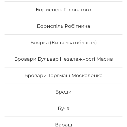
Бориспіль Головатого
Бориспіль Робітнича
Боярка (Київська область)
Бровари Бульвар Незалежності Масив
Чіз рол
Бровари Торгмаш Москаленка
Вага: 245 г Склад: норі, рис,тостовий сир, сир філа,
унагі
Броди
134
₴
Хочу
Буча
Вараш