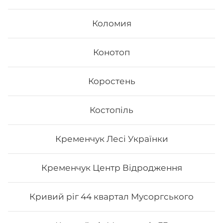
Коломия
Конотоп
Коростень
Спайсі рол
Костопіль
Вага: 300 г Склад: норі, рис, сир філа, лосось
грильований, огірок, шрірачі соус, унагі, вугор, кунжут
Кременчук Лесі Українки
252
₴
Хочу
Кременчук Центр Відродження
Кривий ріг 44 квартал Мусоргського