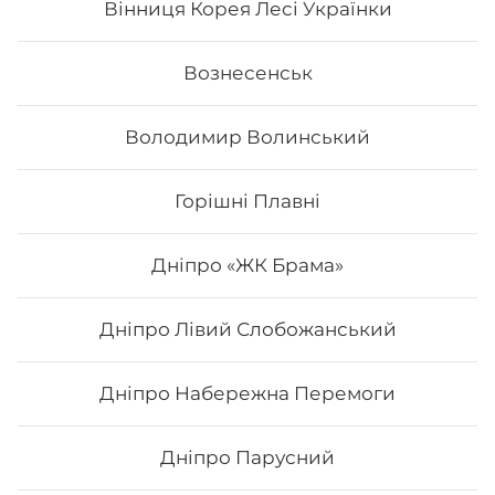
Вінниця Корея Лесі Українки
Вознесенськ
Володимир Волинський
Горішні Плавні
Дніпро «ЖК Брама»
Дніпро Лівий Слобожанський
Рол Orange
Дніпро Набережна Перемоги
Вага: 285 г Склад: соєвий папір, рис, лосось печений,
огірок, унагі соус, сир філадельфія, вугор, авокадо
Дніпро Парусний