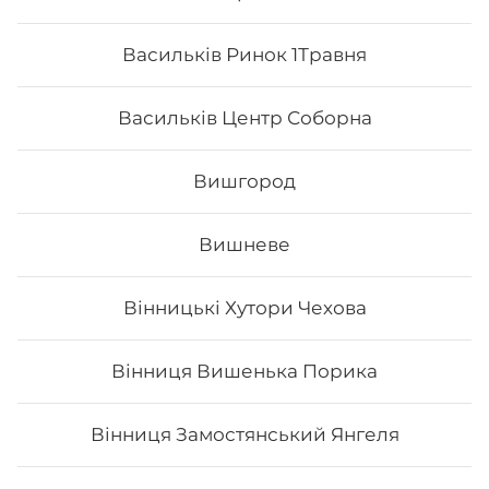
Васильків Ринок 1Травня
Васильків Центр Соборна
Вишгород
Вишневе
Авокадо рол з смаженим лососем
Вінницькі Хутори Чехова
та манго
Вага: 295 г Склад: норі, рис, сир філа, тобіко, авокадо,
унагі соус, манго, лосось печений
Вінниця Вишенька Порика
Вінниця Замостянський Янгеля
217
₴
Хочу