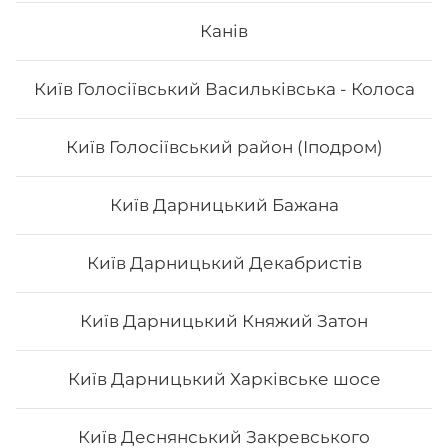
Канів
Вага: 285 г Склад: норі, рис, лосось гриль, авокадо,
унагі соус або шрірача (гострий соус), сир
філадельфія, ікра тобіко
Київ Голосіївський Васильківська - Колоса
245
₴
Хочу
Київ Голосіївський район (Іподром)
Київ Дарницький Бажана
Київ Дарницький Декабристів
Київ Дарницький Княжий Затон
Київ Дарницький Харківське шосе
Київ Деснянський Закревського