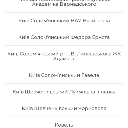
Академіка Вернадського
Київ Солом'янський НАУ Ніжинська
Рол Хіко Мак
Київ Солом'янський Федора Ернста
Вага: 290 г Склад: норі, рис, тунець, сир філа, огірок,
Київ Солом’янський р-н, В. Липківського ЖК
авокадо, унагі
Адамант
Київ Соломʼянський Гавела
162
₴
Хочу
Київ Шевченківський Лук'янівка Іллєнка
Київ Шевченківський Чорновола
Ковель