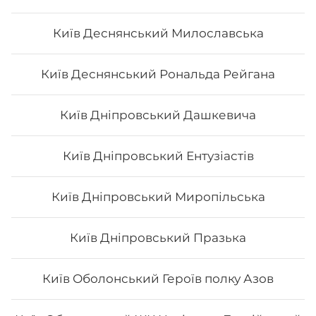
Фудзі
Київ Деснянський Милославська
Вага: 300 г Склад: норі, рис, сир філа, огірок, вугор,
Київ Деснянський Рональда Рейгана
спайсі, кунжут, унагі
Київ Дніпровський Дашкевича
246
₴
Хочу
Київ Дніпровський Ентузіастів
Київ Дніпровський Миропільська
Київ Дніпровський Празька
Київ Оболонський Героїв полку Азов