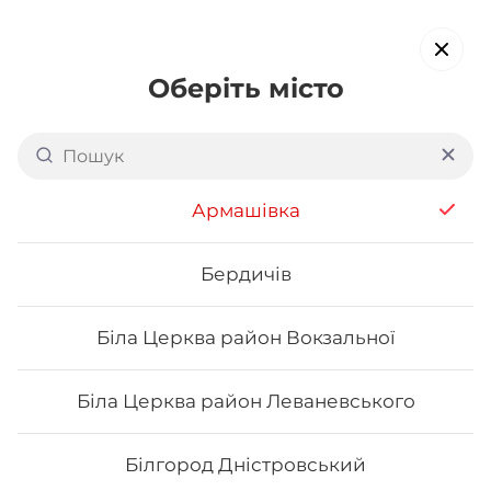
Оберіть місто
Доставка суші в
Ірпені
обирайте страви, які вам подобаються про все інше ми
Армашівка
подбаємо
Бердичів
Акція тижня
Сети
Роли від шефа
Біла Церква район Вокзальної
Роли від шефа
Біла Церква район Леваневського
Білгород Дністровський