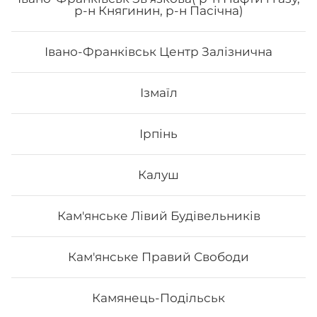
р-н Княгинин, р-н Пасічна)
унагі соуc, сир філа
Івано-Франківськ Центр Залізнична
202
₴
Хочу
Ізмаїл
Ірпінь
Калуш
Кам'янське Лівий Будівельників
Кам'янське Правий Свободи
Камянець-Подільськ
Гранд Рол