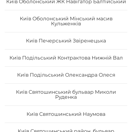
Київ Оболонський ЖК Навігатор Балтійський
Київ Оболонський Мінський масив
Кульженків
Чіз рол з креветкою
Вага: 260 г Склад: норі, рис, сир філа, тигрова
Київ Печерський Звіренецька
креветка, тобіко, сир тостовий, унагі соус
Київ Подільський Контрактова Нижній Вал
174
₴
Хочу
Київ Подільський Олександра Олеся
Київ Святошинський бульвар Миколи
Руденка
Київ Святошинський Наумова
Київ Святошинський район, бульвар