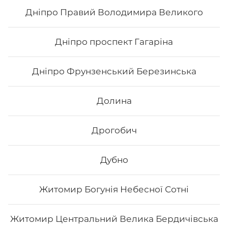
257
₴
Хочу
Дніпро Правий Володимира Великого
Дніпро проспект Гагаріна
Дніпро Фрунзенський Березинська
Долина
Дрогобич
Дубно
Філадельфія гриль з манго
Житомир Богунія Небесної Сотні
Вага: 295 г Склад: норі, рис, сир філа, манго, лосось
печений, лимон
Житомир Центральний Велика Бердичівська