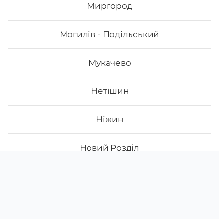
Миргород
Могилів - Подільський
Мукачево
Нетішин
Ніжин
Новий Розділ
Скачати
Ми у соцмережах
Нововолинськ
Instagram
App Store
Google Play
Facebook
Новояворівськ