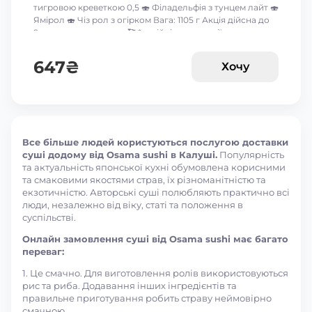
тигровою креветкою 0,5 🍣 Філадельфія з тунцем лайт 🍣
Ямірол 🍣 Чіз рол з огірком Вага: 1105 г Акція дійсна до
9-го серпня включно 🥰 *акційні пропозиції та знижки
між собою не сумуються ☝🏻
647
₴
Хочу
Все більше людей користуються послугою доставки
суші додому від Osama sushi в Калуші.
Популярність
та актуальність японської кухні обумовлена корисними
та смаковими якостями страв, їх різноманітністю та
екзотичністю. Авторські суші полюбляють практично всі
люди, незалежно від віку, статі та положення в
суспільстві.
Онлайн замовлення суші від Osama sushi має багато
переваг:
1. Це смачно. Для виготовлення ролів використовуються
рис та риба. Додавання інших інгредієнтів та
правильне приготування робить страву неймовірно
смачною.