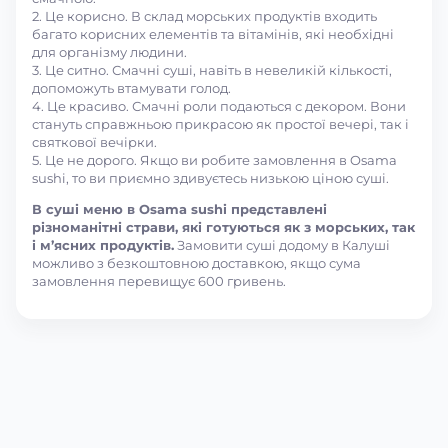
2. Це корисно. В склад морських продуктів входить
багато корисних елементів та вітамінів, які необхідні
для організму людини.
3. Це ситно. Смачні суші, навіть в невеликій кількості,
допоможуть втамувати голод.
4. Це красиво. Смачні роли подаються с декором. Вони
стануть справжньою прикрасою як простої вечері, так і
святкової вечірки.
5. Це не дорого. Якщо ви робите замовлення в Osama
sushi, то ви приємно здивуєтесь низькою ціною суші.
В суші меню в Osama sushi представлені
різноманітні страви, які готуються як з морських, так
і м’ясних продуктів.
Замовити суші додому в Калуші
можливо з безкоштовною доставкою, якщо сума
замовлення перевищує 600 гривень.