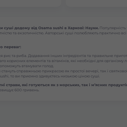
Боярка (Київська область)
Бровари Бульвар Незалежності Масив
суші додому від Osama sushi в Харкові: Науки.
Популярність 
ністю та екзотичністю. Авторські суші полюбляють практично всі л
Бровари Торгмаш Москаленка
о переваг:
ся рис та риба. Додавання інших інгредієнтів та правильне приг
Броди
ато корисних елементів та вітамінів, які необхідні для організму 
, допоможуть втамувати голод.
 стануть справжньою прикрасою як простої вечері, так і святкової
Буча
ushi, то ви приємно здивуєтесь низькою ціною суші.
і страви, які готуються як з морських, так і м’ясних продукті
евищує 600 гривень.
Вараш
Васильків Ринок 1Травня
Васильків Центр Соборна