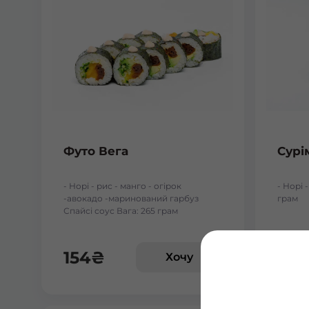
Футо Вега
Сурі
- Норі - рис - манго - огірок
- Норі -
-авокадо -маринований гарбуз
грам
Спайсі соус Вага: 265 грам
154
₴
68
Хочу