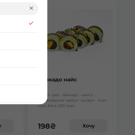
ним
Авокадо найс
- кунжут
- Норі - рис - авокадо - манго -
маринований гарбуз - кунжут - Унагі
соус Вага: 290 грам
198
₴
у
Хочу