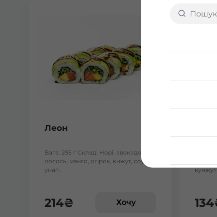
Леон
Теха
Вага: 295 г Склад: Норі, авокадо,
Вага: 2
лосось, манго, огірок, кнжут, соус
авокадо
унагі.
кунжут 
214
₴
134
Хочу