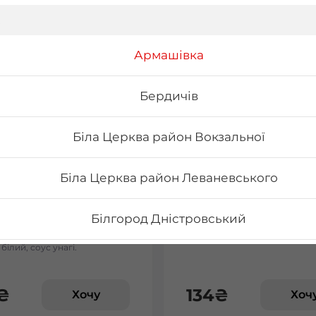
Армашівка
Бердичів
Біла Церква район Вокзальної
Біла Церква район Леваневського
с
Каліфорнія з сніж
крабом
Білгород Дністровський
35 г Склад: Соєвий папір, рис,
- Норі - рис - огірок - Сурімі 
, манго, листя салату,
- Унагі Вага: 250 грам
білий, соус унагі.
Бориспіль Головатого
₴
134
₴
Хочу
Хоч
Бориспіль Робітнича