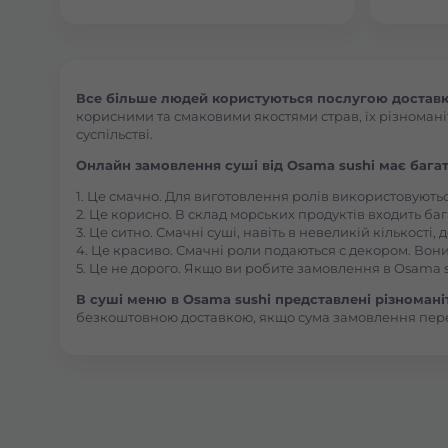
Все більше людей користуються послугою доставки 
корисними та смаковими якостями страв, їх різноманіт
суспільстві.
Онлайн замовлення суші від Osama sushi має багат
1. Це смачно. Для виготовлення ролів використовують
2. Це корисно. В склад морських продуктів входить баг
3. Це ситно. Смачні суші, навіть в невеликій кількості
4. Це красиво. Смачні роли подаються с декором. Вони
5. Це не дорого. Якщо ви робите замовлення в Osama s
В суші меню в Osama sushi представлені різноманітн
безкоштовною доставкою, якщо сума замовлення пер