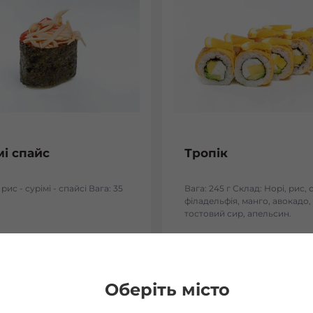
мі спайс
Тропік
 рис - сурімі - спайсі Вага: 35
Вага: 245 г Склад: Норі, рис, 
філадельфія, манго, авокадо,
тостовий сир, апельсин.
₴
149
₴
Хочу
Хоч
Оберіть місто