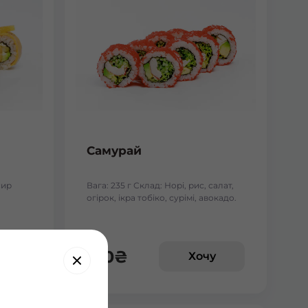
Самурай
сир
Вага: 235 г Склад: Норі, рис, салат,
огірок, ікра тобіко, сурімі, авокадо.
170
₴
у
Хочу