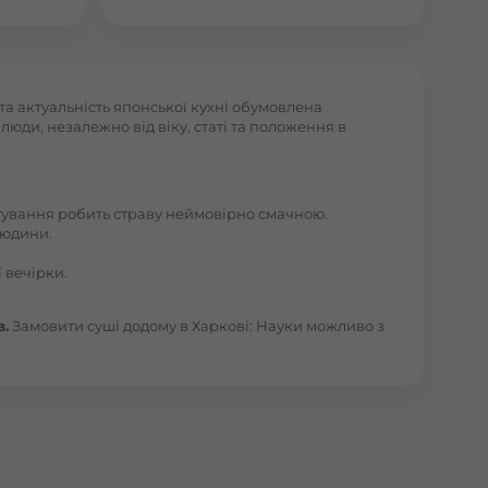
та актуальність японської кухні обумовлена
юди, незалежно від віку, статі та положення в
отування робить страву неймовірно смачною.
людини.
 вечірки.
в.
Замовити суші додому в Харкові: Науки можливо з