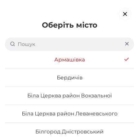
Оберіть місто
Доставка суші в
Армашівці
обирайте страви, які вам подобаються про все інше ми
Армашівка
подбаємо
Бердичів
Акція тижня
Сети
Роли від шефа
Біла Церква район Вокзальної
Акція тижня
Біла Церква район Леваневського
Білгород Дністровський