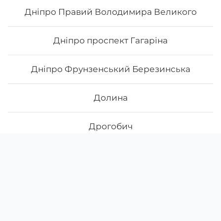
Дніпро Правий Володимира Великого
Дніпро проспект Гагаріна
Дніпро Фрунзенський Березинська
Долина
Дрогобич
Скачати
Ми у соцмережах
Дубно
App Store
Google Play
Житомир Богунія Небесної Сотні
()
-
Житомир Центральний Велика Бердичівська
щодня з
10:00
до
22:00