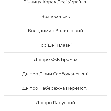
sushi, то ви приємно здивуєтесь низькою ціною суші.
Вінниця Корея Лесі Українки
В суші меню в Osama sushi представлені
різноманітні страви, які готуються як з морських,
Вознесенськ
так і м’ясних продуктів.
Замовити суші додому в
Армашівці можливо з безкоштовною доставкою, якщо
сума замовлення перевищує 600 гривень.
Володимир Волинський
Горішні Плавні
Дніпро «ЖК Брама»
Дніпро Лівий Слобожанський
Дніпро Набережна Перемоги
Дніпро Парусний