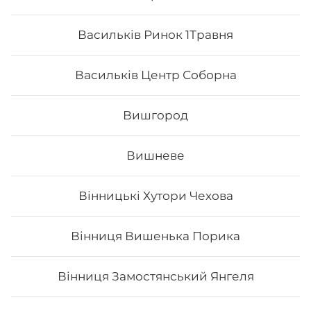
Все більше людей користуються послугою
доставки суші додому від Osama sushi в Армашівці.
Васильків Ринок 1Травня
Популярність та актуальність японської кухні
обумовлена корисними та смаковими якостями страв,
їх різноманітністю та екзотичністю. Авторські суші
Васильків Центр Соборна
полюбляють практично всі люди, незалежно від віку,
статі та положення в суспільстві.
Вишгород
Онлайн замовлення суші від Osama sushi має
багато переваг:
1. Це смачно. Для виготовлення ролів
Вишневе
використовуються рис та риба. Додавання інших
інгредієнтів та правильне приготування робить страву
неймовірно смачною.
Вінницькі Хутори Чехова
2. Це корисно. В склад морських продуктів входить
багато корисних елементів та вітамінів, які необхідні
для організму людини.
Вінниця Вишенька Порика
3. Це ситно. Смачні суші, навіть в невеликій кількості,
допоможуть втамувати голод.
4. Це красиво. Смачні роли подаються с декором. Вони
Вінниця Замостянський Янгеля
стануть справжньою прикрасою як простої вечері, так
і святкової вечірки.
5. Це не дорого. Якщо ви робите замовлення в Osama