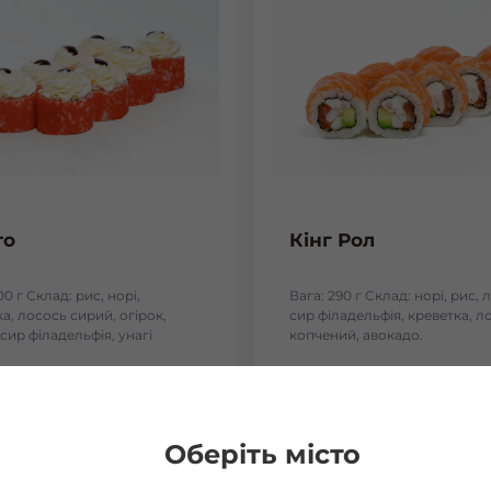
то
Кінг Рол
00 г Склад: рис, норі,
Вага: 290 г Склад: норі, рис, 
а, лосось сирий, огірок,
сир філадельфія, креветка, л
 сир філадельфія, унагі
копчений, авокадо.
8
₴
298
₴
Хочу
Хоч
Оберіть місто