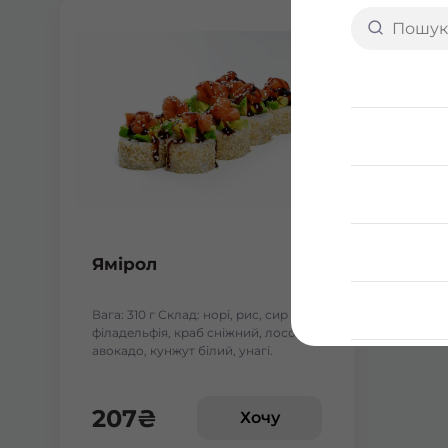
Ямірол
Вага: 310 г Склад: норі, рис, сир
філадельфія, краб сніжний, лосось,
авокадо, кунжут білий, унагі.
207
₴
Хочу