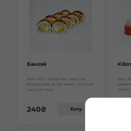
Банзай
Кібо
Вага: 305 г Склад: Рис, норі, сир
Вага: 3
Філадельфія, вугор, манго, тостовий
креветк
сир, унагі соус
тобіко,
240
₴
24
Хочу