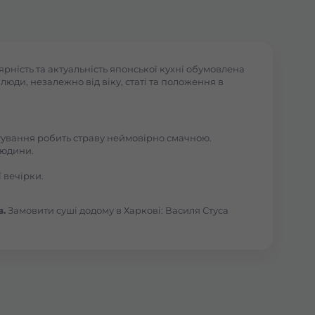
рність та актуальність японської кухні обумовлена
юди, незалежно від віку, статі та положення в
отування робить страву неймовірно смачною.
людини.
 вечірки.
в.
Замовити суші додому в Харкові: Василя Стуса