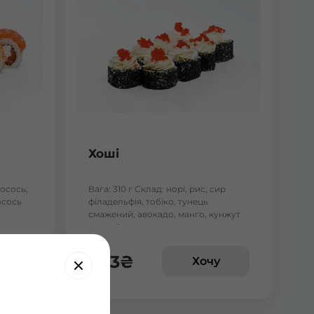
Хоші
лосось,
Вага: 310 г Склад: норі, рис, сир
осось
філадельфія, тобіко, тунець
смажений, авокадо, манго, кунжут
чорний.
243
₴
у
Хочу