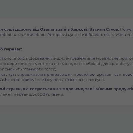
Боярка (Київська область)
Бровари Бульвар Незалежності Масив
суші додому від Osama sushi в Харкові: Василя Стуса.
Популя
ністю та екзотичністю. Авторські суші полюбляють практично всі л
Бровари Торгмаш Москаленка
о переваг:
ся рис та риба. Додавання інших інгредієнтів та правильне приг
Броди
ато корисних елементів та вітамінів, які необхідні для організму 
, допоможуть втамувати голод.
 стануть справжньою прикрасою як простої вечері, так і святкової
Буча
ushi, то ви приємно здивуєтесь низькою ціною суші.
і страви, які готуються як з морських, так і м’ясних продукті
влення перевищує 600 гривень.
Вараш
Васильків Ринок 1Травня
Васильків Центр Соборна