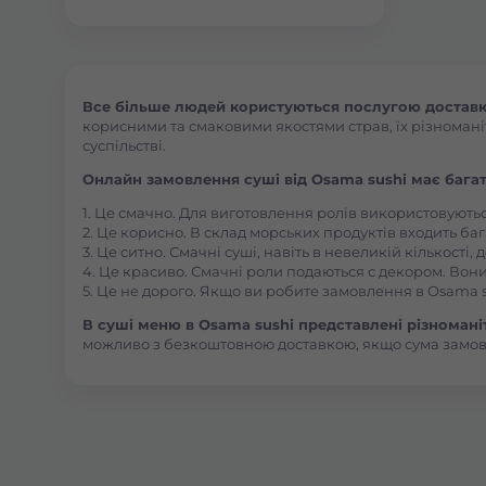
Все більше людей користуються послугою доставки 
корисними та смаковими якостями страв, їх різноманіт
суспільстві.
Онлайн замовлення суші від Osama sushi має багат
1. Це смачно. Для виготовлення ролів використовують
2. Це корисно. В склад морських продуктів входить баг
3. Це ситно. Смачні суші, навіть в невеликій кількості
4. Це красиво. Смачні роли подаються с декором. Вони
5. Це не дорого. Якщо ви робите замовлення в Osama s
В суші меню в Osama sushi представлені різноманітн
можливо з безкоштовною доставкою, якщо сума замо