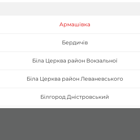
Армашівка
Бердичів
Біла Церква район Вокзальної
Біла Церква район Леваневського
Білгород Дністровський
Бориспіль Головатого
Бориспіль Робітнича