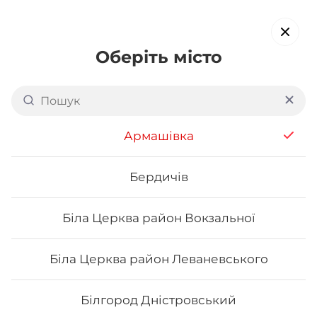
Оберіть місто
Доставка суші в
Харкові:
Василя Стуса
Армашівка
обирайте страви, які вам подобаються про все інше ми
подбаємо
Бердичів
Біла Церква район Вокзальної
Акція тижня
Сети
Роли від шефа
Біла Церква район Леваневського
Pumpkin rolls
Білгород Дністровський