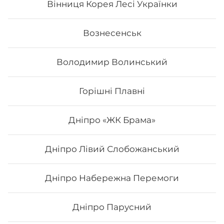
Вінниця Корея Лесі Українки
Вознесенськ
Володимир Волинський
Горішні Плавні
Дніпро «ЖК Брама»
Дніпро Лівий Слобожанський
Каліфорнія з маринованим
Дніпро Набережна Перемоги
гарбузом
Вага: 255 г Склад: Норі, Рис, Кунжут, Огірок, Манго,
Лосось смажений, Маринований гарбуз маринований
Дніпро Парусний
гарбуз