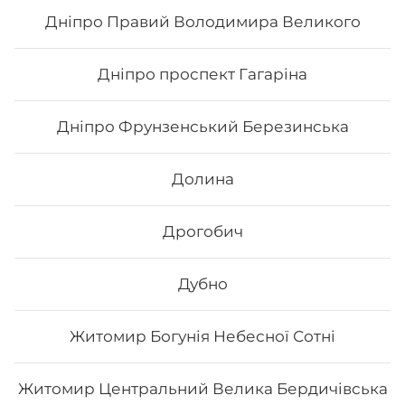
Дніпро Правий Володимира Великого
195
₴
Хочу
Дніпро проспект Гагаріна
Дніпро Фрунзенський Березинська
Долина
Дрогобич
Дубно
Житомир Богунія Небесної Сотні
Рол Фудзіяма
Житомир Центральний Велика Бердичівська
Вага: 336 г Склад: Рис, Норі, Крем-сир, Авокадо, Ікра
тобіко, Лосось, Кунжут білий, Маринований гарбуз,