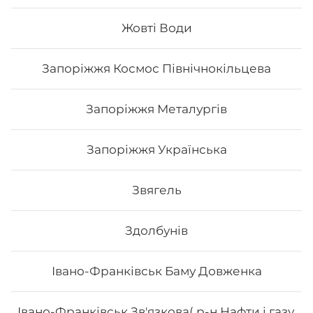
Унагі
Жовті Води
255
₴
Хочу
Запоріжжя Космос Північнокільцева
Запоріжжя Металургів
Запоріжжя Українська
Звягель
Здолбунів
Івано-Франківськ Баму Довженка
Рол Кіото
Івано-Франківськ Зв'язкова( р-н Нафти і газу,