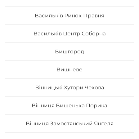
Васильків Ринок 1Травня
Васильків Центр Соборна
Вишгород
Вишневе
Вінницькі Хутори Чехова
Ханамі
Вінниця Вишенька Порика
Вага: 266 г Склад: Рис, Соєвий папір, Авокадо, Вугор,
Маринований гарбуз, Унагі, Кунжут білий, Крем-сир
Вінниця Замостянський Янгеля
245
₴
Хочу