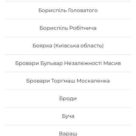
Бориспіль Головатого
Бориспіль Робітнича
Боярка (Київська область)
Бровари Бульвар Незалежності Масив
Якудза
Бровари Торгмаш Москаленка
Вага: 280 г Склад: Норі, Рис, Крем-сир, Маринований
гарбуз, Лосось гриль, Авокадо, Лайм
Броди
Буча
228
₴
Хочу
Вараш