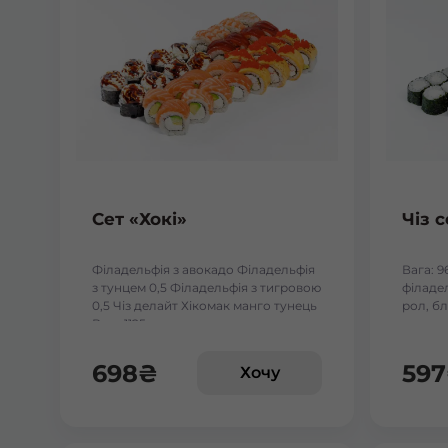
Сет «Хокі»
Чіз с
Філадельфія з авокадо Філадельфія
Вага: 9
з тунцем 0,5 Філадельфія з тигровою
філадел
0,5 Чіз делайт Хікомак манго тунець
рол, бл
Вага:1125 г.
698
₴
597
Хочу