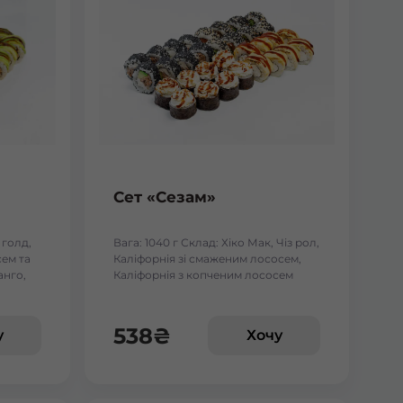
Сет «Сезам»
 голд,
Вага: 1040 г Склад: Хіко Мак, Чіз рол,
ем та
Каліфорнія зі смаженим лососем,
анго,
Каліфорнія з копченим лососем
 тунцем
538
₴
у
Хочу