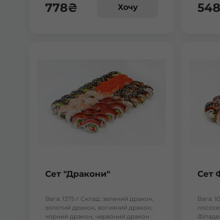
778
₴
54
Хочу
Сет "Дракони"
Сет 
Вага: 1375 г Склад: зелений дракон,
Вага: 1
золотий дракон, вогняний дракон,
лососем
чорний дракон, червоний дракон
Філаде