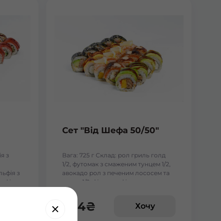
Сет "Від Шефа 50/50"
я з
Вага: 725 г Склад: рол гриль голд
1/2, футомак з смаженим тунцем 1/2,
льфія з
авокадо рол з печеним лососем та
ьфія з
манго 1/2, філадельфія гриль з манго
1/2, чіз рол 1/2
454
₴
у
Хочу