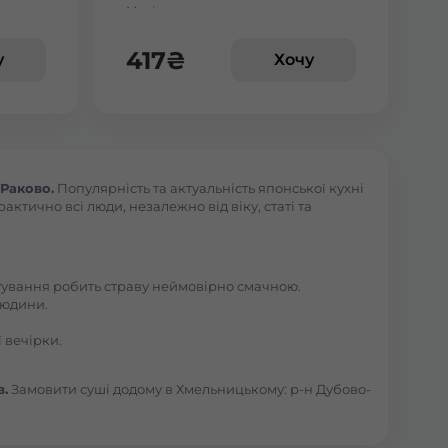
Макі з манго
веткою
417
₴
у
Хочу
Раково.
Популярність та актуальність японської кухні
ктично всі люди, незалежно від віку, статі та
отування робить страву неймовірно смачною.
людини.
 вечірки.
в.
Замовити суші додому в Хмельницькому: р-н Дубово-