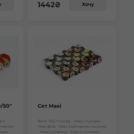
1442
₴
у
Хочу
0/50"
Сет Макі
я з
Вага: 705 г Склад: - Макі з тунцем -
опченим
Макі філа - Макі з копченим лососем
унцем
- Макі з огірком - Макі з лососем -