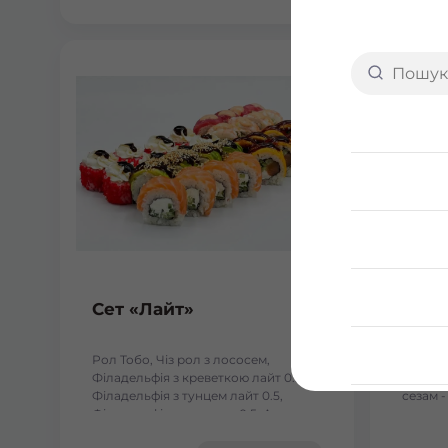
Сет «Лайт»
Fusi
Рол Тобо, Чіз рол з лососем,
- Філад
Філадельфія з креветкою лайт 0.5,
Філаде
Філадельфія з тунцем лайт 0.5,
сезам -
Філадельфія з лососем 0.5, Авокадо
кунжуті
лайт 0.5. Вага: 1110 г