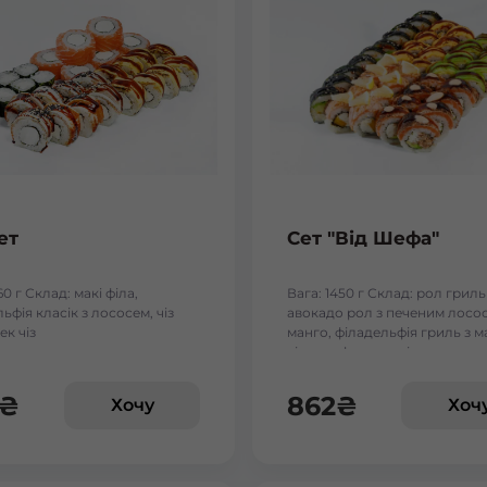
ет
Сет "Від Шефа"
60 г Склад: макі філа,
Вага: 1450 г Склад: рол гриль
ьфія класік з лососем, чіз
авокадо рол з печеним лосос
ек чіз
манго, філадельфія гриль з м
чіз рол, футумак зі смаженим
₴
862
₴
Хочу
Хоч