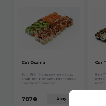
Сет Osama
Сет 
Вага: 1180 г Склад: рол гриль голд,
Вага: 1
спайсі рол 🌶️, філадельфія з лососем,
футо з
авокадо рол з лососем
асорті,
787
₴
588
Хочу