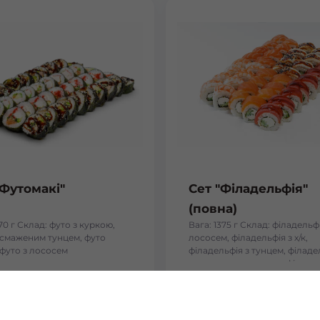
"Футомакі"
Сет "Філадельфія"
(повна)
170 г Склад: футо з куркою,
Вага: 1375 г Склад: філадельфі
і смаженим тунцем, футо
лососем, філадельфія з х/к,
 футо з лососем
філадельфія з тунцем, філаде
тигровою креветкою, філадел
вугрем
₴
884
₴
Хочу
Хоч