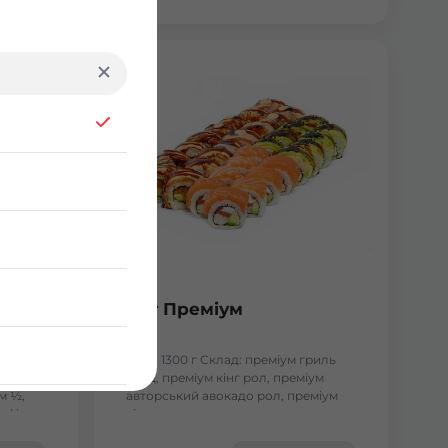
Сет Преміум
сосесм
Вага: 1300 г Склад: преміум гриль
голд, преміум кінг рол, преміум
м ½,
авторський авокадо рол, преміум
, філа
кіото рол.