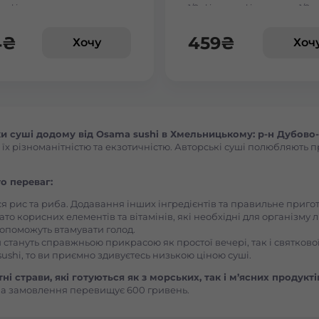
льфія сезам
1/2, філадельфія з вугрем 1/2,
філадельфія з тигровою кре
Васильків Центр Соборна
1/2
4
₴
459
₴
Хочу
Хоч
Вишгород
Вишневе
 суші додому від Osama sushi в Хмельницькому: р-н Дубово-
 різноманітністю та екзотичністю. Авторські суші полюбляють пра
Вінницькі Хутори Чехова
о переваг:
Вінниця Вишенька Порика
ся рис та риба. Додавання інших інгредієнтів та правильне приг
ато корисних елементів та вітамінів, які необхідні для організму 
, допоможуть втамувати голод.
Вінниця Замостянський Янгеля
 стануть справжньою прикрасою як простої вечері, так і святкової
ushi, то ви приємно здивуєтесь низькою ціною суші.
Вінниця Корея Лесі Українки
і страви, які готуються як з морських, так і м’ясних продукті
ма замовлення перевищує 600 гривень.
Вознесенськ