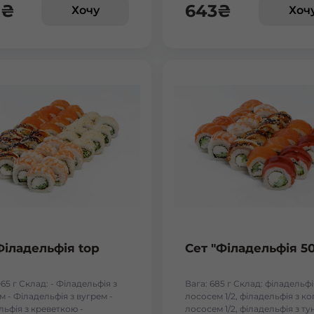
8
₴
643
₴
Хочу
Хоч
Бориспіль Робітнича
Боярка (Київська область)
Бровари Бульвар Незалежності Масив
Бровари Торгмаш Москаленка
Броди
Буча
Філадельфія top
Сет "Філадельфія 5
Вараш
065 г Склад: - Філадельфія з
Вага: 685 г Склад: філадельфі
 - Філадельфія з вугрем -
лососем 1/2, філадельфія з к
Васильків Ринок 1Травня
льфія з креветкою -
лососем 1/2, філадельфія з т