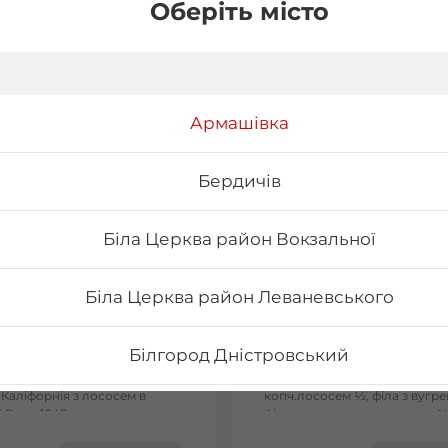
Оберіть місто
Армашівка
Бердичів
Біла Церква район Вокзальної
Біла Церква район Леваневського
on
Сет Токіо
Білгород Дністровський
ельфія з лососем -
Вага: 1090 г Склад: філа з ло
льфія з тунцем - Філадельфія
½, філа з тунцем ½, філа з
 Каліфорнія з лососем в
копч.лососем ½, філа з вугре
Бориспіль Головатого
 Вага: 1045 г
філа з тигровою креветкою ½
сезам ½, рол хіко мак