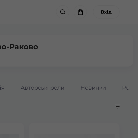
Вхід
во-Раково
ія
Авторські роли
Новинки
Pumpk