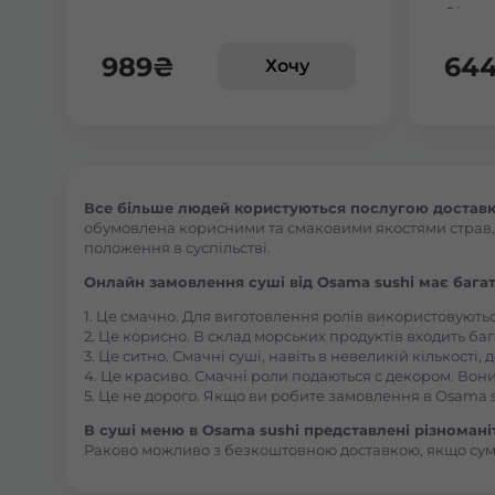
Філаде
989
₴
64
Хочу
Все більше людей користуються послугою доставки
обумовлена корисними та смаковими якостями страв, їх
положення в суспільстві.
Онлайн замовлення суші від Osama sushi має багат
1. Це смачно. Для виготовлення ролів використовують
2. Це корисно. В склад морських продуктів входить баг
3. Це ситно. Смачні суші, навіть в невеликій кількості
4. Це красиво. Смачні роли подаються с декором. Вони
5. Це не дорого. Якщо ви робите замовлення в Osama s
В суші меню в Osama sushi представлені різноманітн
Раково можливо з безкоштовною доставкою, якщо су