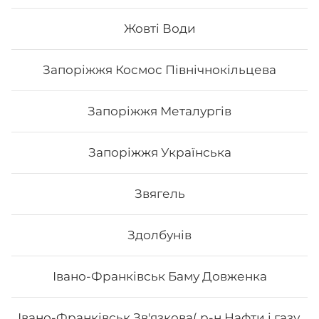
Вага: 235 г Склад: Норі, рис, салат, огірок, ікра тобіко,
сурімі, авокадо.
Жовті Води
Запоріжжя Космос Північнокільцева
160
₴
Хочу
Запоріжжя Металургів
Запоріжжя Українська
Звягель
Здолбунів
Івано-Франківськ Баму Довженка
Івано-Франківськ Зв'язкова( р-н Нафти і газу,