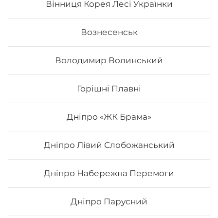
Вінниця Корея Лесі Українки
62
₴
Хочу
Вознесенськ
Володимир Волинський
Горішні Плавні
Дніпро «ЖК Брама»
Дніпро Лівий Слобожанський
Дніпро Набережна Перемоги
Тропік
Дніпро Парусний
Вага: 245 г Склад: Норі, рис, сир філадельфія, манго,
авокадо, тостовий сир, апельсин.