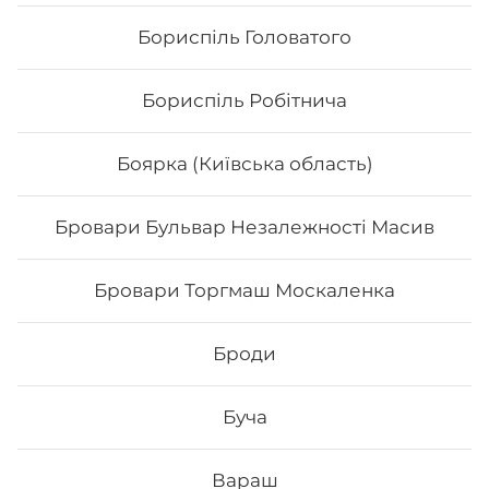
Бориспіль Головатого
Бориспіль Робітнича
Боярка (Київська область)
Бровари Бульвар Незалежності Масив
Бровари Торгмаш Москаленка
Футо Вега
Броди
- Норі - рис - манго - огірок -авокадо -маринований
гарбуз Спайсі соус Вага: 265 грам
Буча
144
₴
Хочу
Вараш