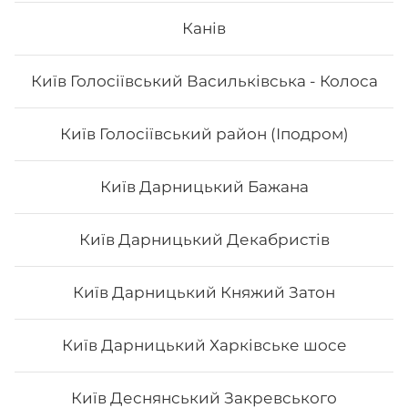
Канів
Техас
Київ Голосіївський Васильківська - Колоса
Вага: 235 г Склад: Соєвий папір, рис, авокадо, манго,
листя салату, кунжут білий, соус унагі.
Київ Голосіївський район (Іподром)
134
₴
Хочу
Київ Дарницький Бажана
Київ Дарницький Декабристів
Київ Дарницький Княжий Затон
Київ Дарницький Харківське шосе
Київ Деснянський Закревського