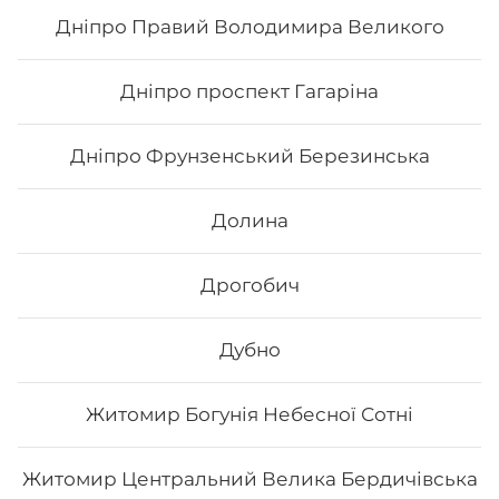
Дніпро Правий Володимира Великого
139
₴
Хочу
Дніпро проспект Гагаріна
Дніпро Фрунзенський Березинська
Долина
Дрогобич
Дубно
Житомир Богунія Небесної Сотні
Самурай
Житомир Центральний Велика Бердичівська