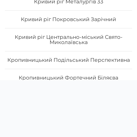
Кривий ріг Металургів 33
Кривий ріг Покровський Зарічний
Кривий ріг Центрально-міський Свято-
Миколаївська
Кропивницький Подільський Перспективна
Кропивницький Фортечний Біляєва
Скачати
Ми у соцмережах
Крюківщина
Instagram
App Store
Google Play
Facebook
Лозова
38 (098)
367-58-85
Лубни
38 (067)
123-77-37