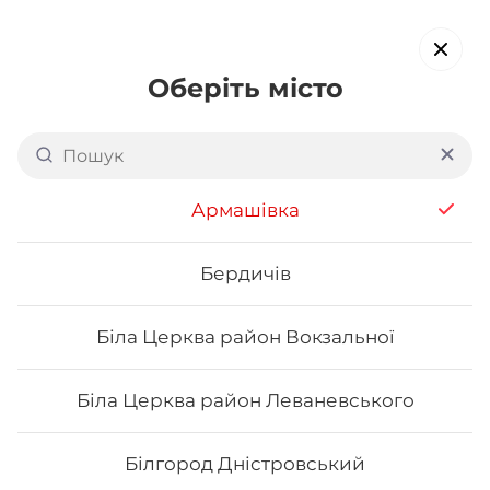
Оберіть місто
Доставка суші в
Хмельницькому: р-н Дубово-
Армашівка
Раково
обирайте страви, які вам подобаються про все інше ми
Бердичів
подбаємо
Біла Церква район Вокзальної
Акція тижня
Сети
Роли від шефа
Біла Церква район Леваневського
Вега роли
Білгород Дністровський