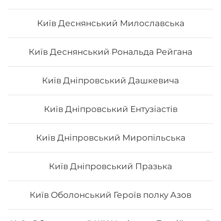
Київ Деснянський Милославська
Каліфорнія з сніжним крабом
Київ Деснянський Рональда Рейгана
- Норі - рис - огірок - Сурімі - кунжут - Унагі Вага: 250
Київ Дніпровський Дашкевича
грам
Київ Дніпровський Ентузіастів
124
₴
Хочу
Київ Дніпровський Миропільська
Київ Дніпровський Празька
Київ Оболонський Героїв полку Азов