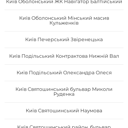
Київ Оболонський ЖК Навігатор Балтійський
Київ Оболонський Мінський масив
Кульженків
Київ Печерський Звіренецька
Авокадо найс
- Норі - рис - авокадо - манго - маринований гарбуз -
Київ Подільський Контрактова Нижній Вал
кунжут - Унагі соус Вага: 290 грам
Київ Подільський Олександра Олеся
188
₴
Хочу
Київ Святошинський бульвар Миколи
Руденка
Київ Святошинський Наумова
Все більше людей користуються послугою
доставки суші додому від Osama sushi в
Хмельницькому: р-н Дубово-Раково.
Популярність та
Київ Святошинський район, бульвар