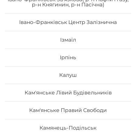
Леон
р-н Княгинин, р-н Пасічна)
Вага: 295 г Склад: Норі, авокадо, лосось, манго, огірок,
Івано-Франківськ Центр Залізнична
кнжут, соус унагі.
Ізмаїл
204
₴
Хочу
Ірпінь
Калуш
Кам'янське Лівий Будівельників
Кам'янське Правий Свободи
Камянець-Подільськ