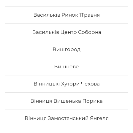
Васильків Ринок 1Травня
Васильків Центр Соборна
Вишгород
Вишневе
Вінницькі Хутори Чехова
Сурімі спайс
Вінниця Вишенька Порика
- Норі - рис - сурімі - спайсі Вага: 35 грам
Вінниця Замостянський Янгеля