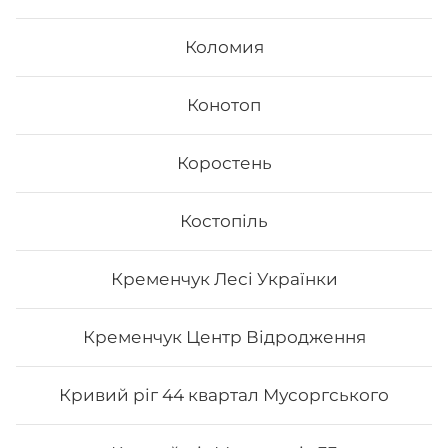
так і м’ясних продуктів.
Замовити суші додому в
Хмельницькому: р-н Дубово-Раково можливо з
Коломия
безкоштовною доставкою, якщо сума замовлення
перевищує 600 гривень.
Конотоп
Коростень
Костопіль
Кременчук Лесі Українки
Кременчук Центр Відродження
Кривий ріг 44 квартал Мусоргського