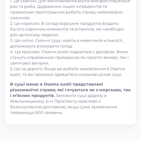
1. Це смачно. Для виготовлення ролів використовуються
рис та риба. Додавання інших інгредієнтів та
правильне приготування робить страву неймовірно
смачною.
2. Це корисно. В склад морських продуктів входить
багато корисних елементів та вітамінів, які необхідні
для організму людини.
3. Це ситно. Смачні суші, навіть в невеликій кількості,
допоможуть втамувати голод.
4. Це красиво. Смачні роли подаються с декором. Вони
стануть справжньою прикрасою як простої вечері, так і
святкової вечірки.
5. Це не дорого. Якщо ви робите замовлення в Osama
sushi, то ви приємно здивуєтесь низькою ціною суші.
В суші меню в Osama sushi представлені
різноманітні страви, які готуються як з морських, так
і м’ясних продуктів.
Замовити суші додому в
Хмельницькому: р-н Проспекту можливо з
безкоштовною доставкою, якщо сума замовлення
перевищує 600 гривень.