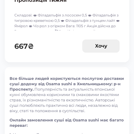
Пропозиція тижня
Складові: 🍣 Філадельфія з лососем 0,5 🍣 Філадельфія з
тигровою креветкою 0,5 🍣 Філадельфія з тунцем лайт 🍣
Ямірол 🍣 Чіз рол з огірком Вага: 1105 г Акція дійсна до
9-го серпня включно 🥰 *акційні пропозиції та знижки
між собою не сумуються ☝🏻
667
₴
Хочу
Все більше людей користуються послугою доставки
суші додому від Osama sushi в Хмельницькому: р-н
Проспекту.
Популярність та актуальність японської
кухні обумовлена корисними та смаковими якостями
страв, їх різноманітністю та екзотичністю. Авторські
суші полюбляють практично всі люди, незалежно від
віку, статі та положення в суспільстві.
Онлайн замовлення суші від Osama sushi має багато
переваг: