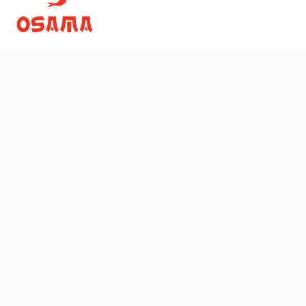
Скачати
Ми у соцмережах
Instagram
App Store
Google Play
Facebook
38 (067)
123-77-37
щодня з
10:00
до
22:00
Хмельницький район проспекту Свободи
Меню
Про нас
Умови доставки
Акції
Відгуки
Наші заклади доставки
Повернення та обмін
Powered by
E-app