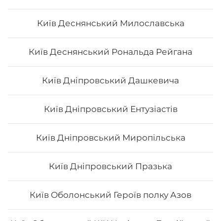
Авторський Мікс рол
Київ Деснянський Милославська
Київ Деснянський Рональда Рейгана
Київ Дніпровський Дашкевича
245
₴
Хочу
Київ Дніпровський Ентузіастів
Київ Дніпровський Миропільська
Київ Дніпровський Празька
Київ Оболонський Героїв полку Азов