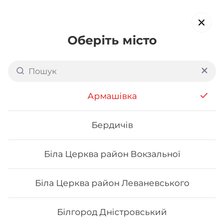
Оберіть місто
Доставка суші в
Коломиї
обирайте страви, які вам подобаються про все інше ми
Армашівка
подбаємо
Бердичів
Акція тижня
Сети
Роли від шефа
Біла Церква район Вокзальної
Авторські роли
Біла Церква район Леваневського
Білгород Дністровський