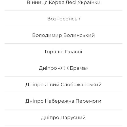
Вінниця Корея Лесі Українки
Вознесенськ
Володимир Волинський
Горішні Плавні
Дніпро «ЖК Брама»
Дніпро Лівий Слобожанський
Туна тобіко Deluxe
Дніпро Набережна Перемоги
Склад: рис, норі, сир філадельфія, авокадо, сурімі, ікра
тобіко, тунець, унагі соус. Вага: 325 г.
Дніпро Парусний