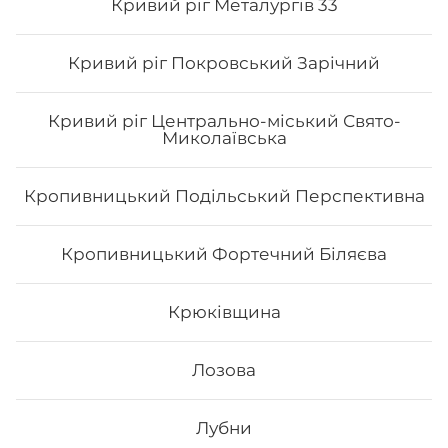
Кривий ріг Металургів 33
Кривий ріг Покровський Зарічний
Кривий ріг Центрально-міський Свято-
Миколаївська
Кропивницький Подільський Перспективна
Авторський Блек мак рол
Кропивницький Фортечний Біляєва
Крюківщина
217
₴
Лозова
Хочу
Лубни