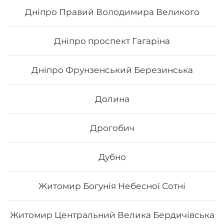
249
₴
Хочу
Дніпро Правий Володимира Великого
Дніпро проспект Гагаріна
Дніпро Фрунзенський Березинська
Долина
Дрогобич
Дубно
Кітто рол
Житомир Богунія Небесної Сотні
Склад: рис, норі, манго, маринований гарбуз, сир
філадельфія, вугор, унагі соус, кунжут білий Вага: 300
Житомир Центральний Велика Бердичівська
г.