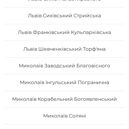
sushi, то ви приємно здивуєтесь низькою ціною суші.
В суші меню в Osama sushi представлені
Львів Сихівський Стрийська
різноманітні страви, які готуються як з морських,
так і м’ясних продуктів.
Замовити суші додому в
Коломиї можливо з безкоштовною доставкою, якщо
сума замовлення перевищує 600 гривень, замовлення
Львів Франківський Кульпарківська
до 600 грн. – доставка 80 грн.
Львів Шевченківський Торф'яна
Миколаїв Заводський Благовісного
Миколаїв Інгульський Погранична
Миколаїв Корабельний Богоявленський
Миколаїв Соляні