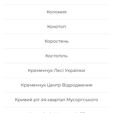
Коломия
Конотоп
Коростень
Рол «Гриль рол»
Костопіль
Вага:197 г Склад: Норі, рис, тунець гриль, манго, сир
Філадельфія, лайм, унагі соус
Кременчук Лесі Українки
203
₴
Хочу
Кременчук Центр Відродження
Кривий ріг 44 квартал Мусоргського