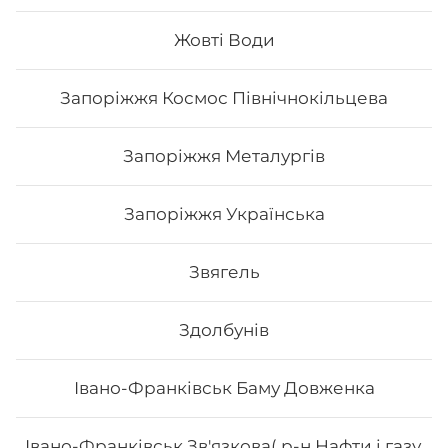
Жовті Води
314
₴
Хочу
Запоріжжя Космос Північнокільцева
Запоріжжя Металургів
Запоріжжя Українська
Звягель
Здолбунів
Івано-Франківськ Баму Довженка
Морайдо
Івано-Франківськ Зв'язкова( р-н Нафти і газу,