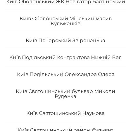
Київ Оболонський ЖК Навігатор Балтійський
Київ Оболонський Мінський масив
Кульженків
Роял класік
Вага: 390 г Склад: Рис, норі, лосось, вугор, манго, сир
Київ Печерський Звіренецька
Філадельфія, ікра тобіко
Київ Подільський Контрактова Нижній Вал
372
₴
Хочу
Київ Подільський Олександра Олеся
Київ Святошинський бульвар Миколи
Руденка
Київ Святошинський Наумова
Київ Святошинський район, бульвар