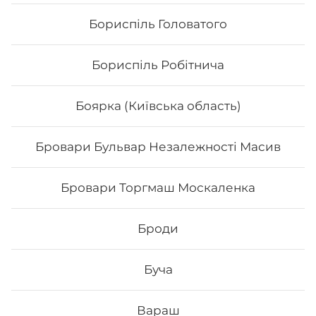
Бориспіль Головатого
Бориспіль Робітнича
Боярка (Київська область)
Бровари Бульвар Незалежності Масив
Голді гриль
Бровари Торгмаш Москаленка
Броди
314
₴
Хочу
Буча
Вараш