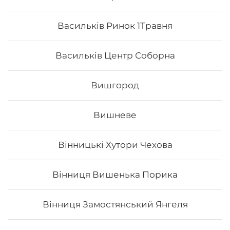
Васильків Ринок 1Травня
Васильків Центр Соборна
Вишгород
Вишневе
Грандвей
Вінницькі Хутори Чехова
Склад: рис, норі, сир філадельфія, тигрова креветка,
манго, ікра тобіко, лосось, унагі соус. Вага: 315 г
Вінниця Вишенька Порика
Вінниця Замостянський Янгеля
275
₴
Хочу