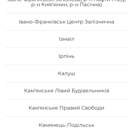
р-н Княгинин, р-н Пасічна)
Івано-Франківськ Центр Залізнична
313
₴
Хочу
Ізмаїл
Ірпінь
Калуш
Кам'янське Лівий Будівельників
Кам'янське Правий Свободи
Камянець-Подільськ
Айсі рол