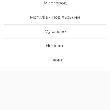
Миргород
Могилів - Подільський
Мукачево
Нетішин
Ніжин
Новий Розділ
Скачати
Ми у соцмережах
Instagram
App Store
Нововолинськ
Google Play
Facebook
Новояворівськ
38 (066)
012-28-69