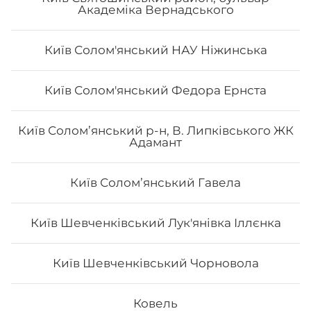
Академіка Вернадського
Київ Солом'янський НАУ Ніжинська
Авторський «Авокадо рол»
Київ Солом'янський Федора Ернста
Вага: 290 г Склад: Норі, Рис, Сир філа, Тигрова
Київ Солом’янський р-н, В. Липківського ЖК
креветка, Манго, Авокадо, Кунжут чорний, Унагі
Адамант
Київ Соломʼянський Гавела
213
₴
Хочу
Київ Шевченківський Лук'янівка Іллєнка
Київ Шевченківський Чорновола
Ковель