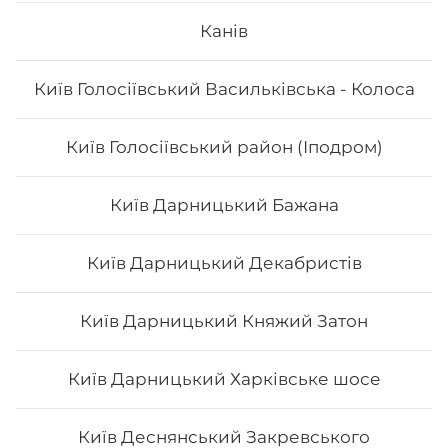
Канів
Вага: 115 г Склад: норі, рис, манго
Київ Голосіївський Васильківська - Колоса
64
₴
Хочу
Київ Голосіївський район (Іподром)
Київ Дарницький Бажана
Київ Дарницький Декабристів
Київ Дарницький Княжий Затон
Київ Дарницький Харківське шосе
Київ Деснянський Закревського