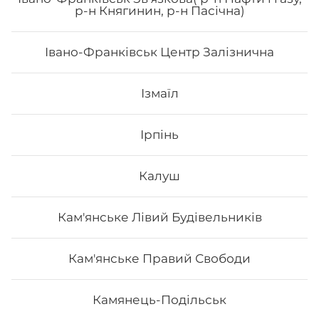
р-н Княгинин, р-н Пасічна)
Івано-Франківськ Центр Залізнична
62
₴
Хочу
Ізмаїл
Ірпінь
Калуш
Кам'янське Лівий Будівельників
Кам'янське Правий Свободи
Камянець-Подільськ
Макі з манго