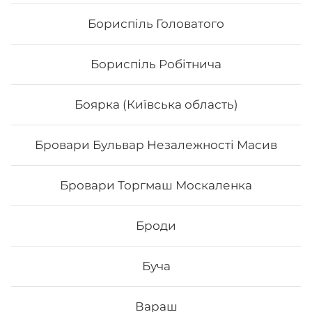
Бориспіль Головатого
Бориспіль Робітнича
Боярка (Київська область)
Бровари Бульвар Незалежності Масив
Макі з копченим лососем
Бровари Торгмаш Москаленка
Вага: 120 г Склад: норі, рис, х/к
Броди
76
₴
Хочу
Буча
Вараш