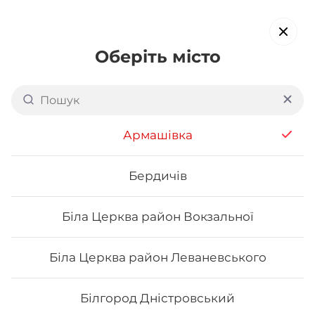
Оберіть місто
Доставка суші в
Коростені
обирайте страви, які вам подобаються про все інше ми
Армашівка
подбаємо
Бердичів
Акція тижня
Сети
Роли від шефа
Біла Церква район Вокзальної
Макі
Біла Церква район Леваневського
Білгород Дністровський