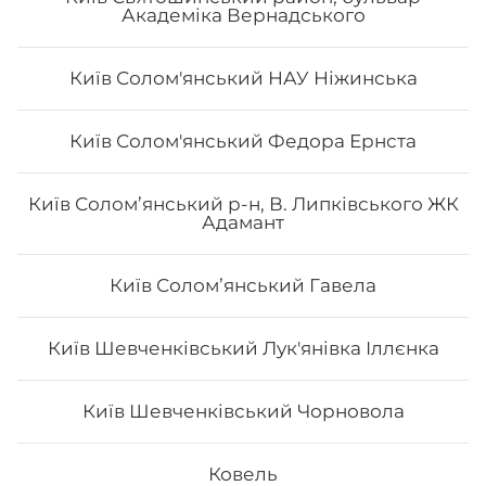
Академіка Вернадського
Київ Солом'янський НАУ Ніжинська
Макі з вугрем
Київ Солом'янський Федора Ернста
Вага: 125 г Склад: норі, рис, вугор, кунжут, унагі соус
Київ Солом’янський р-н, В. Липківського ЖК
Адамант
Київ Соломʼянський Гавела
82
₴
Хочу
Київ Шевченківський Лук'янівка Іллєнка
Київ Шевченківський Чорновола
Все більше людей користуються послугою
доставки суші додому від Osama sushi в Коростені.
Популярність та актуальність японської кухні
Ковель
обумовлена корисними та смаковими якостями страв,