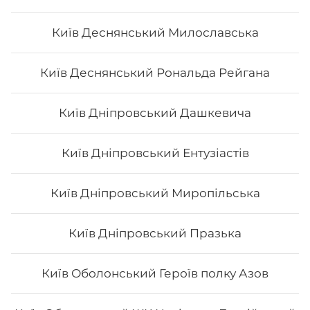
Макі з лососем
Київ Деснянський Милославська
Вага: 120 г Склад: норі, рис, лосось філе
Київ Деснянський Рональда Рейгана
Київ Дніпровський Дашкевича
72
₴
Хочу
Київ Дніпровський Ентузіастів
Київ Дніпровський Миропільська
Київ Дніпровський Празька
Київ Оболонський Героїв полку Азов