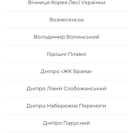
Вінниця Корея Лесі Українки
Вознесенськ
Володимир Волинський
Горішні Плавні
Дніпро «ЖК Брама»
Дніпро Лівий Слобожанський
Макі з авокадо
Дніпро Набережна Перемоги
Вага: 115 г Склад: норі, рис, авокадо
Дніпро Парусний