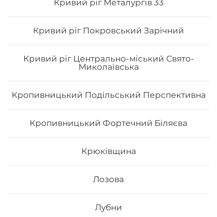
Коростені можливо з безкоштовною доставкою, якщо
Кривий ріг Металургів 33
сума замовлення перевищує 600 гривень.
Кривий ріг Покровський Зарічний
Кривий ріг Центрально-міський Свято-
Миколаївська
Кропивницький Подільський Перспективна
Кропивницький Фортечний Біляєва
Крюківщина
Лозова
Лубни