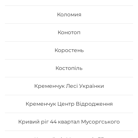
їх різноманітністю та екзотичністю. Авторські суші
полюбляють практично всі люди, незалежно від віку,
Коломия
статі та положення в суспільстві.
Онлайн замовлення суші від Osama sushi має
багато переваг:
Конотоп
1. Це смачно. Для виготовлення ролів
використовуються рис та риба. Додавання інших
Коростень
інгредієнтів та правильне приготування робить страву
неймовірно смачною.
2. Це корисно. В склад морських продуктів входить
багато корисних елементів та вітамінів, які необхідні
Костопіль
для організму людини.
3. Це ситно. Смачні суші, навіть в невеликій кількості,
допоможуть втамувати голод.
Кременчук Лесі Українки
4. Це красиво. Смачні роли подаються с декором. Вони
стануть справжньою прикрасою як простої вечері, так
і святкової вечірки.
Кременчук Центр Відродження
5. Це не дорого. Якщо ви робите замовлення в Osama
sushi, то ви приємно здивуєтесь низькою ціною суші.
Кривий ріг 44 квартал Мусоргського
В суші меню в Osama sushi представлені
різноманітні страви, які готуються як з морських,
так і м’ясних продуктів.
Замовити суші додому в