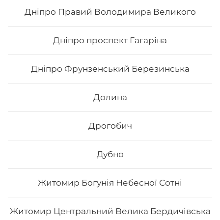
62
₴
Хочу
Дніпро Правий Володимира Великого
Дніпро проспект Гагаріна
Дніпро Фрунзенський Березинська
Долина
Дрогобич
Дубно
Макі з тунцем
Житомир Богунія Небесної Сотні
Вага: 123 г Склад: норі, рис, тунець
Житомир Центральний Велика Бердичівська