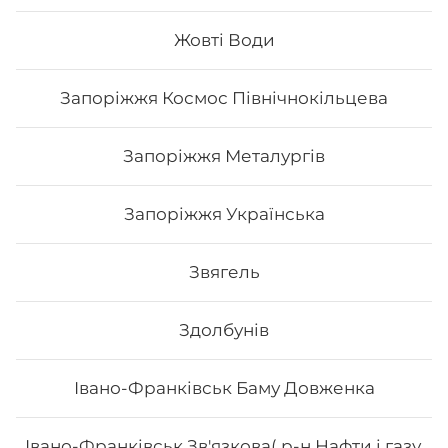
Жовті Води
69
₴
Хочу
Запоріжжя Космос Північнокільцева
Запоріжжя Металургів
Запоріжжя Українська
Звягель
Здолбунів
Івано-Франківськ Баму Довженка
Макі Філа
Івано-Франківськ Зв'язкова( р-н Нафти і газу,
Вага: 115 г Склад: норі, рис, сир філа