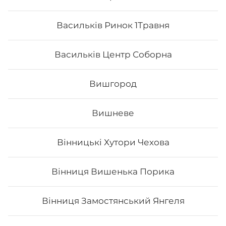
Васильків Ринок 1Травня
Васильків Центр Соборна
Вишгород
Вишневе
Макі з огірком
Вінницькі Хутори Чехова
Вага: 115 г Склад: норі, рис, огірок, кунжут
Вінниця Вишенька Порика
Вінниця Замостянський Янгеля
59
₴
Хочу