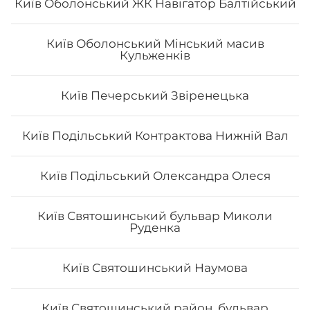
Київ Оболонський ЖК Навігатор Балтійський
Київ Оболонський Мінський масив
Кульженків
Макі з сурімі
Вага: 120 г Склад: норі, рис, сурімі, японський майонез
Київ Печерський Звіренецька
Київ Подільський Контрактова Нижній Вал
62
₴
Хочу
Київ Подільський Олександра Олеся
Київ Святошинський бульвар Миколи
Руденка
Київ Святошинський Наумова
Київ Святошинський район, бульвар