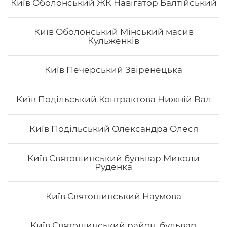
Київ Оболонський ЖК Навігатор Балтійський
Київ Оболонський Мінський масив
Кульженків
Роял класік
Вага: 390 г Склад: Рис, норі, лосось, вугор, манго, сир
Київ Печерський Звіренецька
Філадельфія, ікра тобіко
Київ Подільський Контрактова Нижній Вал
372
₴
Хочу
Київ Подільський Олександра Олеся
Київ Святошинський бульвар Миколи
Руденка
Київ Святошинський Наумова
Київ Святошинський район, бульвар