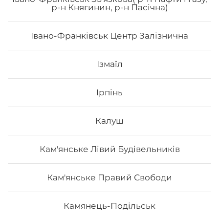
р-н Княгинин, р-н Пасічна)
Івано-Франківськ Центр Залізнична
313
₴
Хочу
Ізмаїл
Ірпінь
Калуш
Кам'янське Лівий Будівельників
Кам'янське Правий Свободи
Камянець-Подільськ
Айсі рол