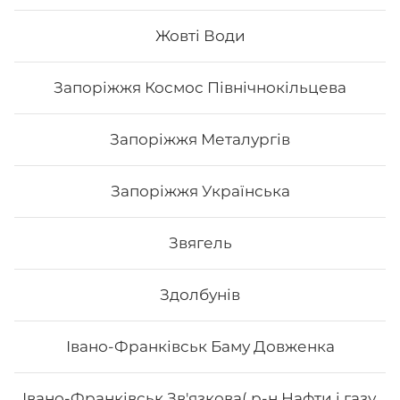
Жовті Води
332
₴
Хочу
Запоріжжя Космос Північнокільцева
Запоріжжя Металургів
Запоріжжя Українська
Звягель
Здолбунів
Івано-Франківськ Баму Довженка
Морайдо
Івано-Франківськ Зв'язкова( р-н Нафти і газу,