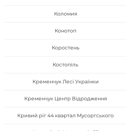
Коломия
Конотоп
Коростень
Рол «Гриль рол»
Костопіль
Вага:197 г Склад: Норі, рис, тунець гриль, манго, сир
Філадельфія, лайм, унагі соус
Кременчук Лесі Українки
203
₴
Хочу
Кременчук Центр Відродження
Кривий ріг 44 квартал Мусоргського