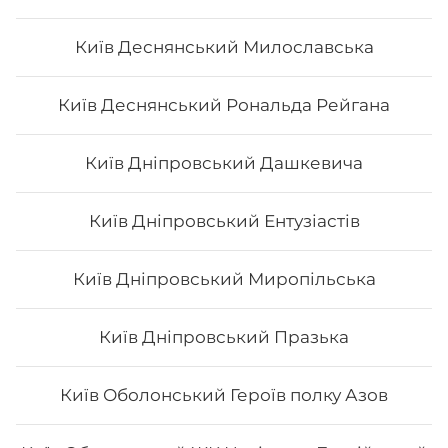
Авторський Мікс рол
Київ Деснянський Милославська
Київ Деснянський Рональда Рейгана
Київ Дніпровський Дашкевича
245
₴
Хочу
Київ Дніпровський Ентузіастів
Київ Дніпровський Миропільська
Київ Дніпровський Празька
Київ Оболонський Героїв полку Азов