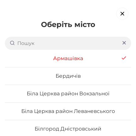
Оберіть місто
Доставка суші в
Костополі
обирайте страви, які вам подобаються про все інше ми
Армашівка
подбаємо
Бердичів
Акція тижня
Сети
Роли від шефа
Біла Церква район Вокзальної
Авторські роли
Біла Церква район Леваневського
Білгород Дністровський