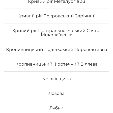
Кривий ріг Металургів 33
Кривий ріг Покровський Зарічний
Кривий ріг Центрально-міський Свято-
Миколаївська
Кропивницький Подільський Перспективна
Авторський Блек мак рол
Кропивницький Фортечний Біляєва
Крюківщина
217
₴
Лозова
Хочу
Лубни