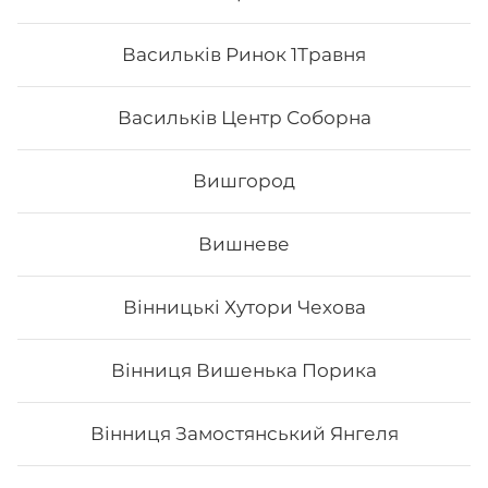
Васильків Ринок 1Травня
Васильків Центр Соборна
Вишгород
Вишневе
Грандвей
Вінницькі Хутори Чехова
Склад: рис, норі, сир філадельфія, тигрова креветка,
манго, ікра тобіко, лосось, унагі соус. Вага: 315 г
Вінниця Вишенька Порика
Вінниця Замостянський Янгеля
275
₴
Хочу