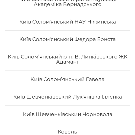
Академіка Вернадського
Київ Солом'янський НАУ Ніжинська
Авторський «Авокадо рол»
Київ Солом'янський Федора Ернста
Вага: 290 г Склад: Норі, Рис, Сир філа, Тигрова
Київ Солом’янський р-н, В. Липківського ЖК
креветка, Манго, Авокадо, Кунжут чорний, Унагі
Адамант
Київ Соломʼянський Гавела
213
₴
Хочу
Київ Шевченківський Лук'янівка Іллєнка
Київ Шевченківський Чорновола
Ковель