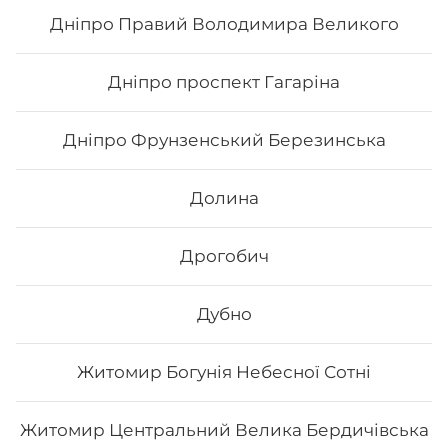
249
₴
Хочу
Дніпро Правий Володимира Великого
Дніпро проспект Гагаріна
Дніпро Фрунзенський Березинська
Долина
Дрогобич
Дубно
Кітто рол
Житомир Богунія Небесної Сотні
Склад: рис, норі, манго, маринований гарбуз, сир
філадельфія, вугор, унагі соус, кунжут білий Вага: 300
Житомир Центральний Велика Бердичівська
г.