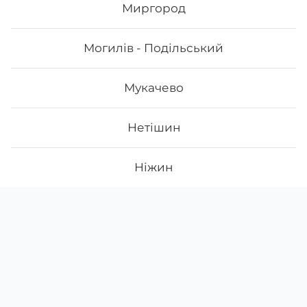
Миргород
Могилів - Подільський
Мукачево
Нетішин
Ніжин
Новий Розділ
Скачати
Ми у соцмережах
Instagram
App Store
Нововолинськ
Google Play
Facebook
Новояворівськ
38 (097)
130-22-31
щодня з
10:00
до
22:00