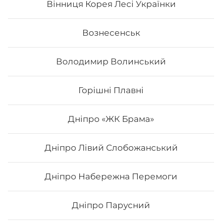
Вінниця Корея Лесі Українки
Вознесенськ
Володимир Волинський
Горішні Плавні
Дніпро «ЖК Брама»
Дніпро Лівий Слобожанський
Туна тобіко Deluxe
Дніпро Набережна Перемоги
Склад: рис, норі, сир філадельфія, авокадо, сурімі, ікра
тобіко, тунець, унагі соус. Вага: 325 г.
Дніпро Парусний