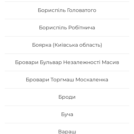
Бориспіль Головатого
Бориспіль Робітнича
Боярка (Київська область)
Бровари Бульвар Незалежності Масив
Голді гриль
Бровари Торгмаш Москаленка
Броди
314
₴
Хочу
Буча
Вараш