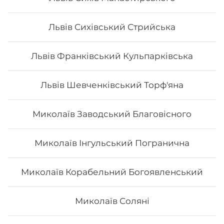
sushi, то ви приємно здивуєтесь низькою ціною суші.
В суші меню в Osama sushi представлені
Львів Сихівський Стрийська
різноманітні страви, які готуються як з морських,
так і м’ясних продуктів.
Замовити суші додому в
Костополі можливо з безкоштовною доставкою, якщо
сума замовлення перевищує 600 гривень.
Львів Франківський Кульпарківська
Львів Шевченківський Торф'яна
Миколаїв Заводський Благовісного
Миколаїв Інгульський Погранична
Миколаїв Корабельний Богоявленський
Миколаїв Соляні