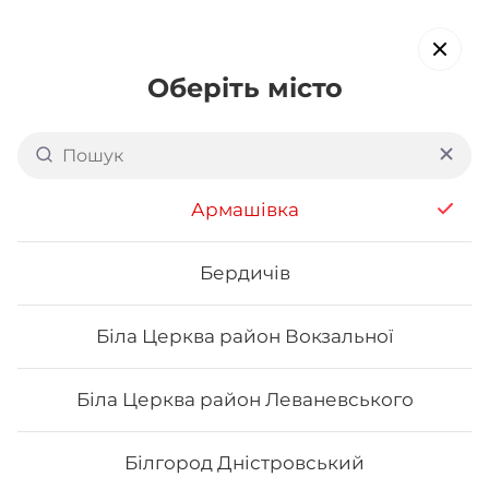
Оберіть місто
Доставка суші в
Ковелі
обирайте страви, які вам подобаються про все інше ми
Армашівка
подбаємо
Бердичів
Акція тижня
Сети
Роли від шефа
Біла Церква район Вокзальної
Вега роли
Біла Церква район Леваневського
Білгород Дністровський