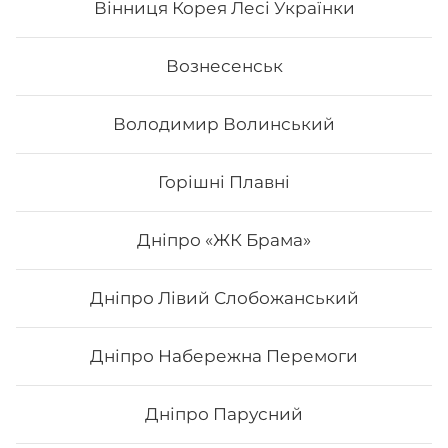
Вінниця Корея Лесі Українки
Вознесенськ
Володимир Волинський
Горішні Плавні
Дніпро «ЖК Брама»
Дніпро Лівий Слобожанський
Тропік
Дніпро Набережна Перемоги
Вага: 245 г Склад: Норі, рис, сир філадельфія, манго,
авокадо, тостовий сир, апельсин.
Дніпро Парусний