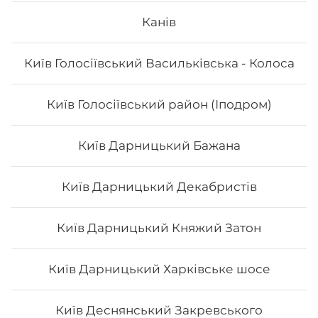
Канів
Вага: 235 г Склад: Соєвий папір, рис, авокадо, манго,
листя салату, кунжут білий, соус унагі.
Київ Голосіївський Васильківська - Колоса
128
₴
Хочу
Київ Голосіївський район (Іподром)
Київ Дарницький Бажана
Київ Дарницький Декабристів
Київ Дарницький Княжий Затон
Київ Дарницький Харківське шосе
Київ Деснянський Закревського