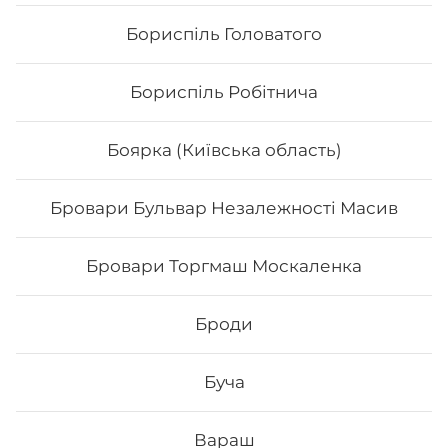
Бориспіль Головатого
Бориспіль Робітнича
Боярка (Київська область)
Бровари Бульвар Незалежності Масив
Футо Вега
Бровари Торгмаш Москаленка
- Норі - рис - манго - огірок -авокадо -маринований
гарбуз Спайсі соус Вага: 265 грам
Броди
137
₴
Хочу
Буча
Вараш