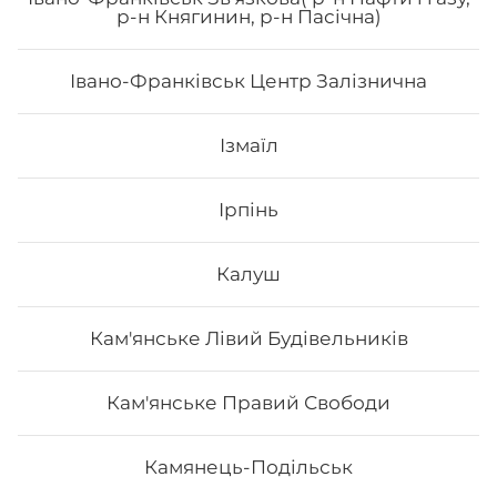
р-н Княгинин, р-н Пасічна)
кнжут, соус унагі.
Івано-Франківськ Центр Залізнична
204
₴
Хочу
Ізмаїл
Ірпінь
Калуш
Кам'янське Лівий Будівельників
Кам'янське Правий Свободи
Камянець-Подільськ
Техас