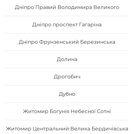
132
₴
Хочу
Дніпро Правий Володимира Великого
Дніпро проспект Гагаріна
Дніпро Фрунзенський Березинська
Долина
Дрогобич
Дубно
Самурай
Житомир Богунія Небесної Сотні
Вага: 235 г Склад: Норі, рис, салат, огірок, ікра тобіко,
сурімі, авокадо.
Житомир Центральний Велика Бердичівська