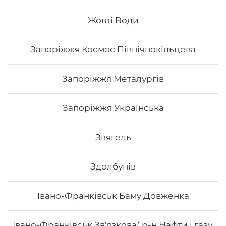
Жовті Води
152
₴
Хочу
Запоріжжя Космос Північнокільцева
Запоріжжя Металургів
Запоріжжя Українська
Звягель
Здолбунів
Івано-Франківськ Баму Довженка
Леон
Івано-Франківськ Зв'язкова( р-н Нафти і газу,
Вага: 295 г Склад: Норі, авокадо, лосось, манго, огірок,