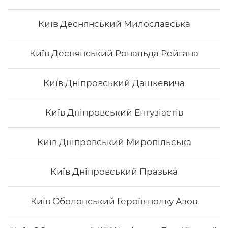
Каліфорнія з сніжним крабом
Київ Деснянський Милославська
- Норі - рис - огірок - Сурімі - кунжут - Унагі Вага: 250
Київ Деснянський Рональда Рейгана
грам
Київ Дніпровський Дашкевича
118
₴
Хочу
Київ Дніпровський Ентузіастів
Київ Дніпровський Миропільська
Київ Дніпровський Празька
Київ Оболонський Героїв полку Азов