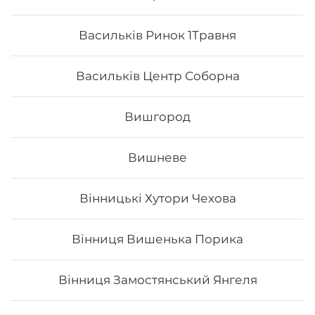
Васильків Ринок 1Травня
Васильків Центр Соборна
Вишгород
Вишневе
Сурімі спайс
Вінницькі Хутори Чехова
- Норі - рис - сурімі - спайсі Вага: 35 грам
Вінниця Вишенька Порика
Вінниця Замостянський Янгеля
59
₴
Хочу