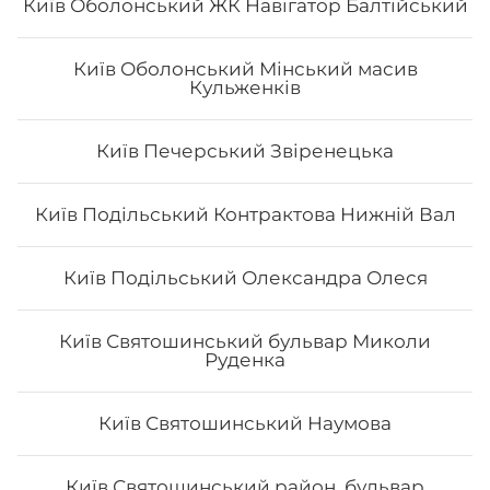
Київ Оболонський ЖК Навігатор Балтійський
Київ Оболонський Мінський масив
Кульженків
Авокадо найс
- Норі - рис - авокадо - манго - маринований гарбуз -
Київ Печерський Звіренецька
кунжут - Унагі соус Вага: 290 грам
Київ Подільський Контрактова Нижній Вал
179
₴
Хочу
Київ Подільський Олександра Олеся
Київ Святошинський бульвар Миколи
Руденка
Все більше людей користуються послугою
доставки суші додому від Osama sushi в Ковелі.
Популярність та актуальність японської кухні
Київ Святошинський Наумова
обумовлена корисними та смаковими якостями страв,
їх різноманітністю та екзотичністю. Авторські суші
полюбляють практично всі люди, незалежно від віку,
Київ Святошинський район, бульвар