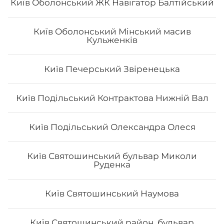
Київ Оболонський ЖК Навігатор Балтійський
Київ Оболонський Мінський масив
Кульженків
Київ Печерський Звіренецька
Роял класік
Вага: 390 г Склад: Рис, норі, лосось, вугор, манго, сир
Київ Подільський Контрактова Нижній Вал
Філадельфія, ікра тобіко
Київ Подільський Олександра Олеся
392
₴
Хочу
Київ Святошинський бульвар Миколи
Руденка
Київ Святошинський Наумова
Київ Святошинський район, бульвар