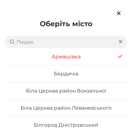
Оберіть місто
Доставка суші в
Подільському районі
Армашівка
Кропивницького
обирайте страви, які вам подобаються про все інше ми
Бердичів
подбаємо
Біла Церква район Вокзальної
Акція тижня
Сети
Роли від шефа
Біла Церква район Леваневського
Авторські роли
Білгород Дністровський