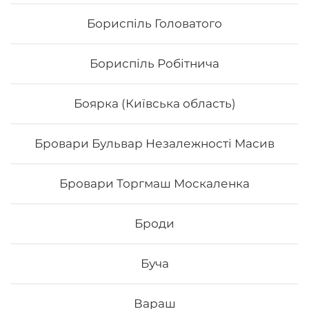
Бориспіль Головатого
Бориспіль Робітнича
Боярка (Київська область)
Бровари Бульвар Незалежності Масив
Бровари Торгмаш Москаленка
Голді гриль
Броди
Буча
330
₴
Хочу
Вараш