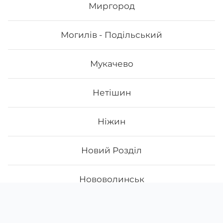
Миргород
Могилів - Подільський
Мукачево
Нетішин
Ніжин
Новий Розділ
Нововолинськ
Скачати
Ми у соцмережах
Новояворівськ
Instagram
App Store