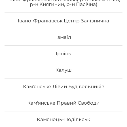
Морайдо
р-н Княгинин, р-н Пасічна)
Івано-Франківськ Центр Залізнична
Ізмаїл
333
₴
Хочу
Ірпінь
Калуш
Кам'янське Лівий Будівельників
Кам'янське Правий Свободи
Камянець-Подільськ