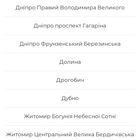
Дніпро Правий Володимира Великого
265
₴
Хочу
Дніпро проспект Гагаріна
Дніпро Фрунзенський Березинська
Долина
Дрогобич
Дубно
Житомир Богунія Небесної Сотні
Кітто рол
Житомир Центральний Велика Бердичівська