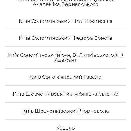
Академіка Вернадського
Київ Солом'янський НАУ Ніжинська
Київ Солом'янський Федора Ернста
Авторський «Авокадо рол»
Київ Солом’янський р-н, В. Липківського ЖК
Адамант
Вага: 290 г Склад: Норі, Рис, Сир філа, Тигрова
креветка, Манго, Авокадо, Кунжут чорний, Унагі
Київ Соломʼянський Гавела
Київ Шевченківський Лук'янівка Іллєнка
224
₴
Хочу
Київ Шевченківський Чорновола
Ковель