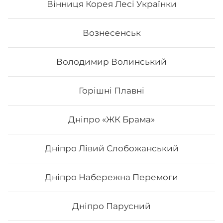
Вінниця Корея Лесі Українки
289
₴
Хочу
Вознесенськ
Володимир Волинський
Горішні Плавні
Дніпро «ЖК Брама»
Дніпро Лівий Слобожанський
Дніпро Набережна Перемоги
Туна тобіко Deluxe
Дніпро Парусний
Склад: рис, норі, сир філадельфія, авокадо, сурімі, ікра
тобіко, тунець, унагі соус. Вага: 325 г.