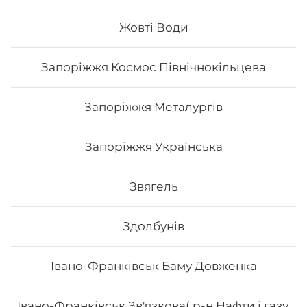
Склад: рис, норі, манго, маринований гарбуз, сир
філадельфія, вугор, унагі соус, кунжут білий Вага: 300
Жовті Води
г.
Запоріжжя Космос Північнокільцева
352
₴
Хочу
Запоріжжя Металургів
Запоріжжя Українська
Звягель
Здолбунів
Івано-Франківськ Баму Довженка
Івано-Франківськ Зв'язкова( р-н Нафти і газу,