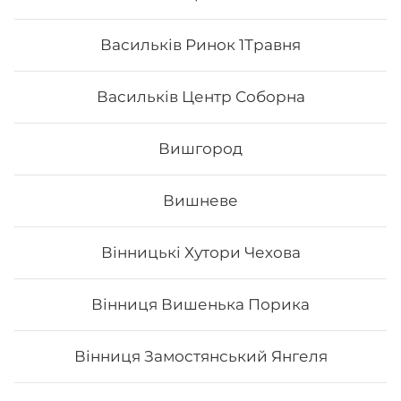
Васильків Ринок 1Травня
Васильків Центр Соборна
Вишгород
Вишневе
Вінницькі Хутори Чехова
Грандвей
Вінниця Вишенька Порика
Склад: рис, норі, сир філадельфія, тигрова креветка,
манго, ікра тобіко, лосось, унагі соус. Вага: 315 г
Вінниця Замостянський Янгеля