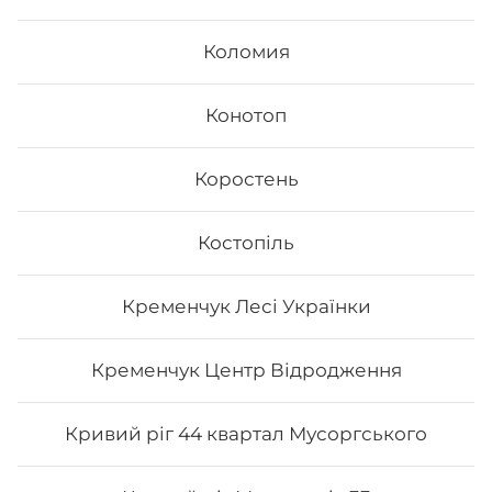
Коломия
Конотоп
Коростень
Костопіль
Рол «Гриль рол»
Кременчук Лесі Українки
Вага:197 г Склад: Норі, рис, тунець гриль, манго, сир
Філадельфія, лайм, унагі соус
Кременчук Центр Відродження
213
₴
Хочу
Кривий ріг 44 квартал Мусоргського