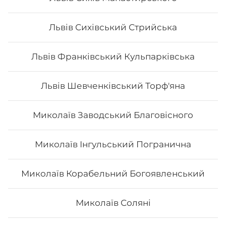
4. Це красиво. Смачні роли подаються с декором. Вони
стануть справжньою прикрасою як простої вечері, так
і святкової вечірки.
Львів Сихівський Стрийська
5. Це не дорого. Якщо ви робите замовлення в Osama
sushi, то ви приємно здивуєтесь низькою ціною суші.
Львів Франківський Кульпарківська
В суші меню в Osama sushi представлені
різноманітні страви, які готуються як з морських,
так і м’ясних продуктів.
Замовити суші додому в
Подільському районі Кропивницького можливо з
Львів Шевченківський Торф'яна
безкоштовною доставкою, якщо сума замовлення
перевищує 600 гривень.
Миколаїв Заводський Благовісного
Миколаїв Інгульський Погранична
Миколаїв Корабельний Богоявленський
Миколаїв Соляні