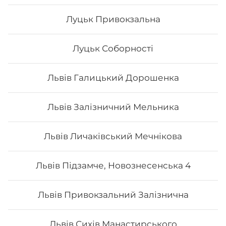
Луцьк Привокзальна
Все більше людей користуються послугою
Луцьк Соборності
доставки суші додому від Osama sushi в
Подільському районі Кропивницького.
Популярність та актуальність японської кухні
Львів Галицький Дорошенка
обумовлена корисними та смаковими якостями страв,
їх різноманітністю та екзотичністю. Авторські суші
полюбляють практично всі люди, незалежно від віку,
Львів Залізничний Мельника
статі та положення в суспільстві.
Онлайн замовлення суші від Osama sushi має
багато переваг:
Львів Личаківський Мечнікова
1. Це смачно. Для виготовлення ролів
використовуються рис та риба. Додавання інших
Львів Підзамче, Новознесенська 4
інгредієнтів та правильне приготування робить страву
неймовірно смачною.
2. Це корисно. В склад морських продуктів входить
Львів Привокзальний Залізнична
багато корисних елементів та вітамінів, які необхідні
для організму людини.
3. Це ситно. Смачні суші, навіть в невеликій кількості,
допоможуть втамувати голод.
Львів Сихів Манастирського