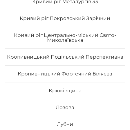
Кривий ріг Металургів 33
Кривий ріг Покровський Зарічний
Кривий ріг Центрально-міський Свято-
Миколаївська
Кропивницький Подільський Перспективна
Кропивницький Фортечний Біляєва
Авторський Блек мак рол
Крюківщина
Лозова
228
₴
Лубни
Хочу