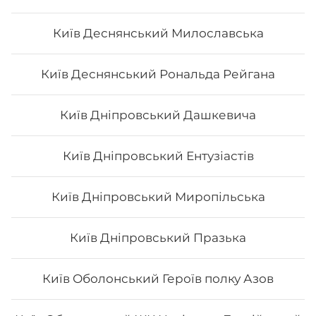
Київ Деснянський Милославська
Авторський Мікс рол
Київ Деснянський Рональда Рейгана
Київ Дніпровський Дашкевича
Київ Дніпровський Ентузіастів
257
₴
Хочу
Київ Дніпровський Миропільська
Київ Дніпровський Празька
Київ Оболонський Героїв полку Азов