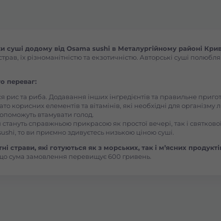
Боярка (Київська область)
Бровари Бульвар Незалежності Масив
 суші додому від Osama sushi в Металургійному районі Крив
ав, їх різноманітністю та екзотичністю. Авторські суші полюбляют
Бровари Торгмаш Москаленка
о переваг:
ся рис та риба. Додавання інших інгредієнтів та правильне приг
Броди
ато корисних елементів та вітамінів, які необхідні для організму 
, допоможуть втамувати голод.
 стануть справжньою прикрасою як простої вечері, так і святкової
Буча
ushi, то ви приємно здивуєтесь низькою ціною суші.
і страви, які готуються як з морських, так і м’ясних продукті
що сума замовлення перевищує 600 гривень.
Вараш
Васильків Ринок 1Травня
Васильків Центр Соборна