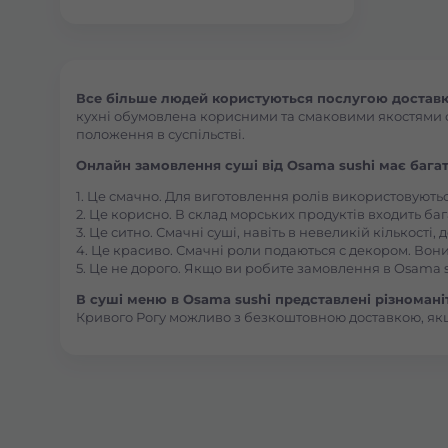
Все більше людей користуються послугою доставки
кухні обумовлена корисними та смаковими якостями стр
положення в суспільстві.
Онлайн замовлення суші від Osama sushi має багат
1. Це смачно. Для виготовлення ролів використовують
2. Це корисно. В склад морських продуктів входить баг
3. Це ситно. Смачні суші, навіть в невеликій кількості
4. Це красиво. Смачні роли подаються с декором. Вони
5. Це не дорого. Якщо ви робите замовлення в Osama s
В суші меню в Osama sushi представлені різноманітн
Кривого Рогу можливо з безкоштовною доставкою, як