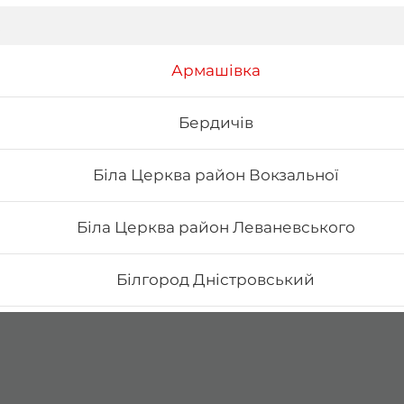
Армашівка
Бердичів
Біла Церква район Вокзальної
Біла Церква район Леваневського
Білгород Дністровський
Бориспіль Головатого
Бориспіль Робітнича