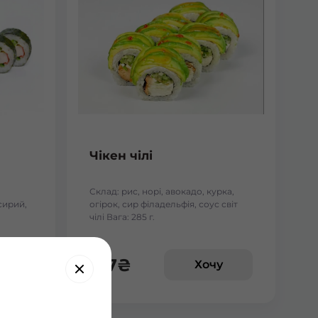
Чікен чілі
Склад: рис, норі, авокадо, курка,
сирий,
огірок, сир філадельфія, соус світ
чілі Вага: 285 г.
197
₴
у
Хочу