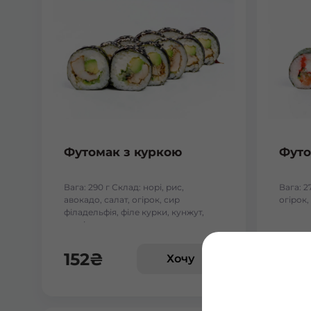
Футомак з куркою
Футо
Вага: 290 г Склад: норі, рис,
Вага: 2
авокадо, салат, огірок, сир
огірок,
філадельфія, філе курки, кунжут,
унагі соус
152
₴
185
Хочу