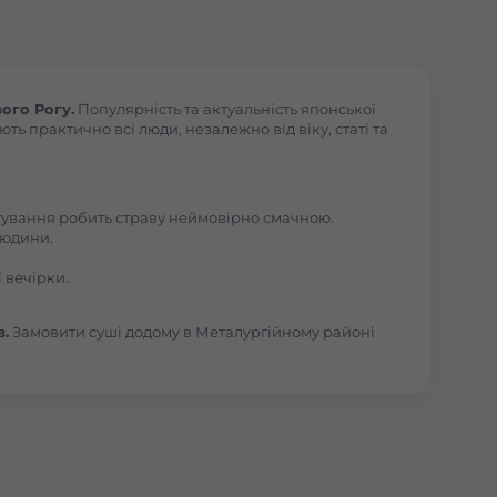
ого Рогу.
Популярність та актуальність японської
ь практично всі люди, незалежно від віку, статі та
отування робить страву неймовірно смачною.
людини.
 вечірки.
в.
Замовити суші додому в Металургійному районі