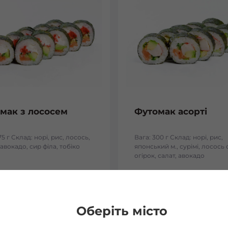
мак з лососем
Футомак асорті
75 г Склад: норі, рис, лосось,
Вага: 300 г Склад: норі, рис,
 авокадо, сир філа, тобіко
японський м., сурімі, лосось 
огірок, салат, авокадо
₴
178
₴
Хочу
Хоч
Оберіть місто