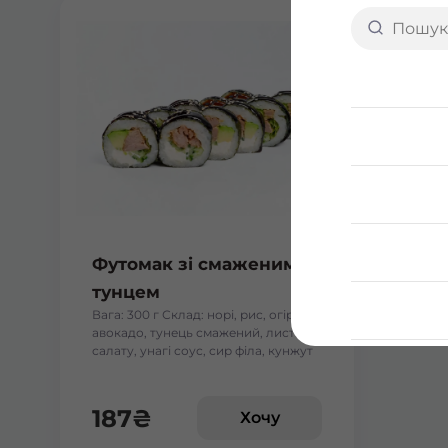
Футомак зі смаженим
тунцем
Вага: 300 г Склад: норі, рис, огірок,
авокадо, тунець смажений, листя
салату, унагі соус, сир філа, кунжут
187
₴
Хочу