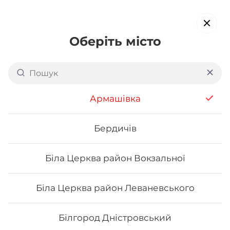
Оберіть місто
Доставка суші в
Металургійному районі
Армашівка
Кривого Рогу
обирайте страви, які вам подобаються про все інше ми
Бердичів
подбаємо
Біла Церква район Вокзальної
Акція тижня
Сети
Роли від шефа
Біла Церква район Леваневського
Каліфорнія
Білгород Дністровський