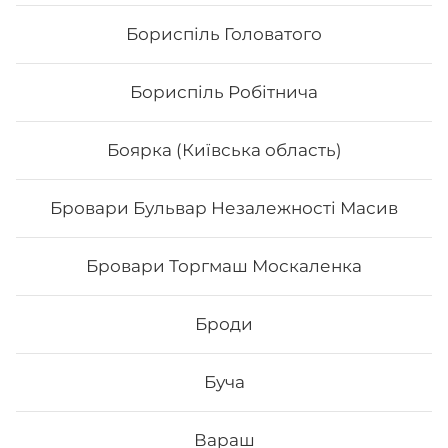
Бориспіль Головатого
Бориспіль Робітнича
Боярка (Київська область)
Бровари Бульвар Незалежності Масив
Бровари Торгмаш Москаленка
Каліфорнія з лососем
Броди
Вага: 255 г Склад: норі, рис, тобіко, лосось, ср
філадельфія, огірок
Буча
206
₴
Хочу
Вараш