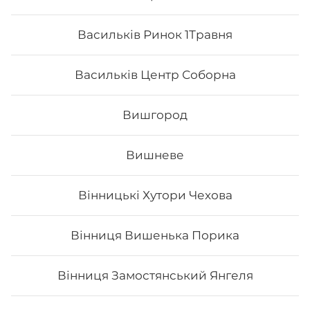
Васильків Ринок 1Травня
Васильків Центр Соборна
Вишгород
Вишневе
Вінницькі Хутори Чехова
Каліфорнія з лососем в ікрі
Вінниця Вишенька Порика
Вага: 255 г Склад: норі, рис, огірок, авокадо, тобіко
(зверху), лосось філе, японський м.
Вінниця Замостянський Янгеля