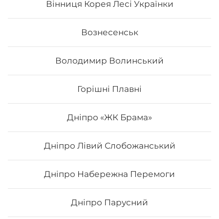
Вінниця Корея Лесі Українки
197
₴
Хочу
Вознесенськ
Володимир Волинський
Горішні Плавні
Дніпро «ЖК Брама»
Дніпро Лівий Слобожанський
Дніпро Набережна Перемоги
Каліфорнія з копченим лососем
Дніпро Парусний
Вага: 265 г. Склад: норі, рис, копчений лосось,
авокадо, огірок, сир філадельфія, кунжут