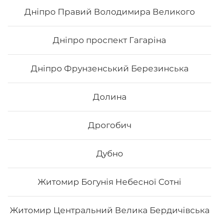
Дніпро Правий Володимира Великого
169
₴
Хочу
Дніпро проспект Гагаріна
Дніпро Фрунзенський Березинська
Долина
Дрогобич
Дубно
Житомир Богунія Небесної Сотні
Каліфорнія з лососем в кунжуті
Житомир Центральний Велика Бердичівська