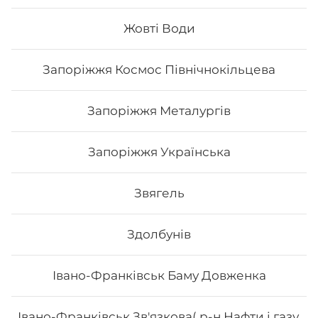
Вага: 336 г Склад: Рис, Норі, Крем-сир, Авокадо, Ікра
тобіко, Лосось, Кунжут білий, Маринований гарбуз,
Жовті Води
Унагі
Запоріжжя Космос Північнокільцева
255
₴
Хочу
Запоріжжя Металургів
Запоріжжя Українська
Звягель
Здолбунів
Івано-Франківськ Баму Довженка
Івано-Франківськ Зв'язкова( р-н Нафти і газу,