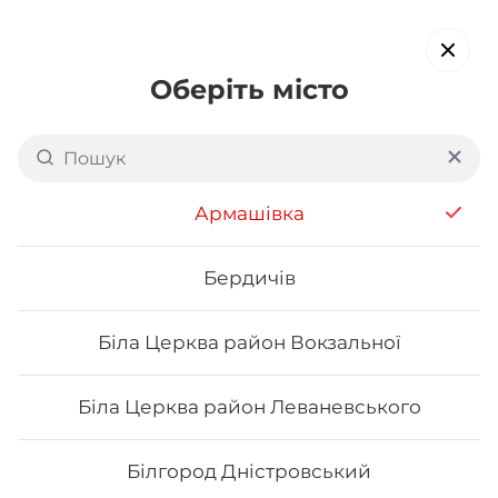
Оберіть місто
Доставка суші в
Металургійному районі
Армашівка
Кривого Рогу
обирайте страви, які вам подобаються про все інше ми
Бердичів
подбаємо
Біла Церква район Вокзальної
Акція тижня
Сети
Роли від шефа
Біла Церква район Леваневського
Pumpkin rolls
Білгород Дністровський