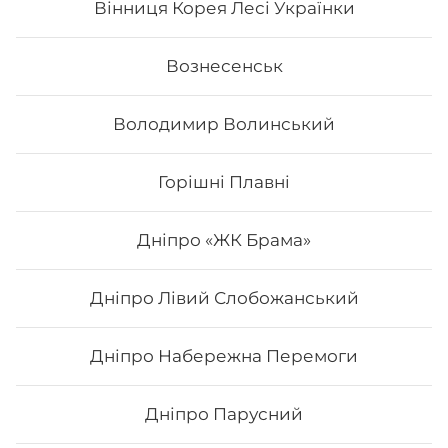
Вінниця Корея Лесі Українки
245
₴
Хочу
Вознесенськ
Володимир Волинський
Горішні Плавні
Дніпро «ЖК Брама»
Дніпро Лівий Слобожанський
Дніпро Набережна Перемоги
Каліфорнія з маринованим
гарбузом
Дніпро Парусний
Вага: 255 г Склад: Норі, Рис, Кунжут, Огірок, Манго,
Лосось смажений, Маринований гарбуз маринований