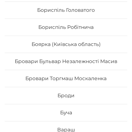
Бориспіль Головатого
Бориспіль Робітнича
Боярка (Київська область)
Бровари Бульвар Незалежності Масив
Бровари Торгмаш Москаленка
Якудза
Броди
Вага: 280 г Склад: Норі, Рис, Крем-сир, Маринований
гарбуз, Лосось гриль, Авокадо, Лайм
Буча
228
₴
Хочу
Вараш