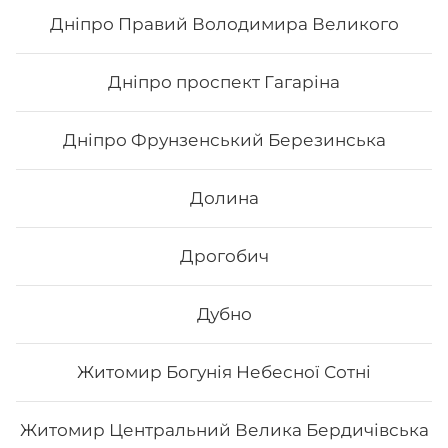
гарбуз
Дніпро Правий Володимира Великого
195
₴
Хочу
Дніпро проспект Гагаріна
Дніпро Фрунзенський Березинська
Долина
Дрогобич
Дубно
Житомир Богунія Небесної Сотні
Рол Фудзіяма
Житомир Центральний Велика Бердичівська