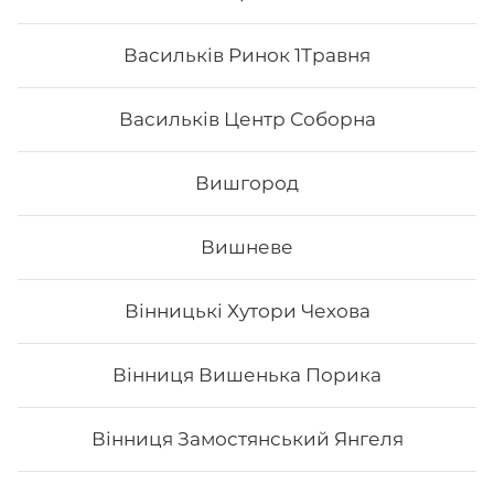
Васильків Ринок 1Травня
Васильків Центр Соборна
Вишгород
Вишневе
Вінницькі Хутори Чехова
Ханамі
Вінниця Вишенька Порика
Вага: 266 г Склад: Рис, Соєвий папір, Авокадо, Вугор,
Маринований гарбуз, Унагі, Кунжут білий, Крем-сир
Вінниця Замостянський Янгеля