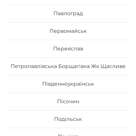
Філадельфія з копченим лососем
MAXi (Вдвічі більше риби)
Павлоград
Вага: 335 г Склад: рис, норі, сир, огірок, авокадо,
копчений лосось.
Первомайськ
368
₴
Переяслав
Хочу
Петропавлівська Борщагівка Жк Щасливе
Все більше людей користуються послугою
Південноукраїнськ
доставки суші додому від Osama sushi в
Центрально-міському районі Кривого Рогу.
Популярність та актуальність японської кухні
Пісочин
обумовлена корисними та смаковими якостями страв,
їх різноманітністю та екзотичністю. Авторські суші
полюбляють практично всі люди, незалежно від віку,
Подільськ
статі та положення в суспільстві.
Онлайн замовлення суші від Osama sushi має
багато переваг: