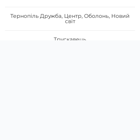
Тернопіль Дружба, Центр, Оболонь, Новий
світ
Трускавець
Скачати
Ми у соцмережах
Ужгород, вул. Миколи Баб'яка, 8
Instagram
App Store
Google Play
Facebook
Ужгород, проспект Свободи, 5
38 (066)
836-62-32
Умань
38 (098)
246-43-60
щодня з
09:00
до
21:00
Фастів
Кривий ріг Центрально-міський Свято-Миколаївська
Меню
Про нас
Умови доставки
Акції
Харків Василя Стуса