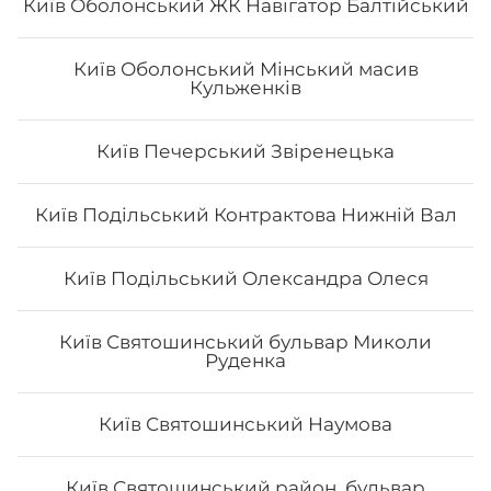
Київ Оболонський ЖК Навігатор Балтійський
Київ Оболонський Мінський масив
Кульженків
Київ Печерський Звіренецька
Філадельфія з тунцем
Вага: 285 г Склад: норі, рис, сир філа, огірок, тунець,
Київ Подільський Контрактова Нижній Вал
унагі соус
Київ Подільський Олександра Олеся
196
₴
Хочу
Київ Святошинський бульвар Миколи
Руденка
Київ Святошинський Наумова
Київ Святошинський район, бульвар