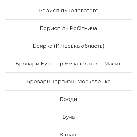
Бориспіль Головатого
Бориспіль Робітнича
Боярка (Київська область)
Бровари Бульвар Незалежності Масив
Бровари Торгмаш Москаленка
Філадельфія з тунцем Maxi(вдвічі
більше риби)
Броди
Вага: 350 г Склад: рис, норі, сир філадельфія, огірок,
авокадо, тунець, унагі .
Буча
348
₴
Хочу
Вараш