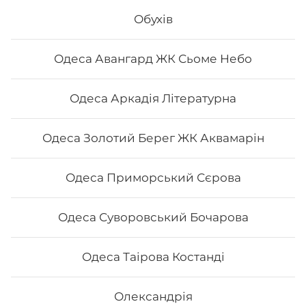
Вага: 290 г Склад: норі, рис, сир філа, огірок, вугор,
Обухів
унагі соус, кунжут
Одеса Авангард ЖК Сьоме Небо
236
₴
Хочу
Одеса Аркадія Літературна
Одеса Золотий Берег ЖК Аквамарін
Одеса Приморський Сєрова
Одеса Суворовський Бочарова
Одеса Таірова Костанді
Олександрія