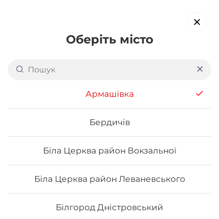
Оберіть місто
Доставка суші в
Центрально-міському
Армашівка
районі Кривого Рогу
обирайте страви, які вам подобаються про все інше ми
Бердичів
подбаємо
Біла Церква район Вокзальної
Акція тижня
Сети
Роли від шефа
Біла Церква район Леваневського
Філадельфія
Білгород Дністровський