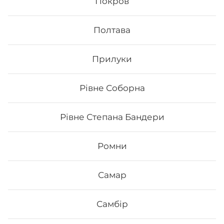
Покров
1. Це смачно. Для виготовлення ролів
використовуються рис та риба. Додавання інших
Полтава
інгредієнтів та правильне приготування робить страву
неймовірно смачною.
2. Це корисно. В склад морських продуктів входить
Прилуки
багато корисних елементів та вітамінів, які необхідні
для організму людини.
3. Це ситно. Смачні суші, навіть в невеликій кількості,
допоможуть втамувати голод.
Рівне Соборна
4. Це красиво. Смачні роли подаються с декором. Вони
стануть справжньою прикрасою як простої вечері, так
і святкової вечірки.
Рівне Степана Бандери
5. Це не дорого. Якщо ви робите замовлення в Osama
sushi, то ви приємно здивуєтесь низькою ціною суші.
Ромни
В суші меню в Osama sushi представлені
різноманітні страви, які готуються як з морських,
так і м’ясних продуктів.
Замовити суші додому в
Центрально-міському районі Кривого Рогу можливо з
Самар
безкоштовною доставкою, якщо сума замовлення
перевищує 600 гривень.
Самбір