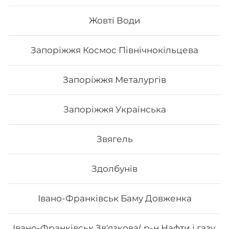
Вага: 330 г Склад: норі, рис, сир філа, вугор, кунжут,
унагі соус
Жовті Води
Запоріжжя Космос Північнокільцева
319
₴
Хочу
Запоріжжя Металургів
Запоріжжя Українська
Звягель
Здолбунів
Івано-Франківськ Баму Довженка
Івано-Франківськ Зв'язкова( р-н Нафти і газу,