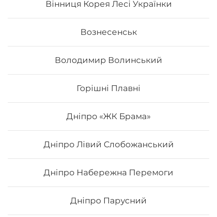
Вінниця Корея Лесі Українки
428
₴
Хочу
Вознесенськ
Володимир Волинський
Горішні Плавні
Дніпро «ЖК Брама»
Дніпро Лівий Слобожанський
Дніпро Набережна Перемоги
Філадельфія з тигровою креветкою
MAXi (Вдвічі більше риби)
Дніпро Парусний
Вага: 310 г. Склад: рис, норі, сир, огірок, авокадо,
креветка.