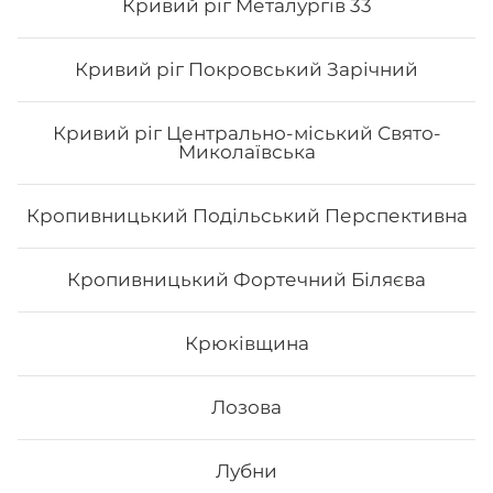
Кривий ріг Металургів 33
Кривий ріг Покровський Зарічний
Кривий ріг Центрально-міський Свято-
Миколаївська
Кропивницький Подільський Перспективна
Кропивницький Фортечний Біляєва
Філадельфія класична з копченим
лососем
Крюківщина
Вага: 310 г Склад: норі, рис, сир філа, х/к
Лозова
289
₴
Лубни
Хочу