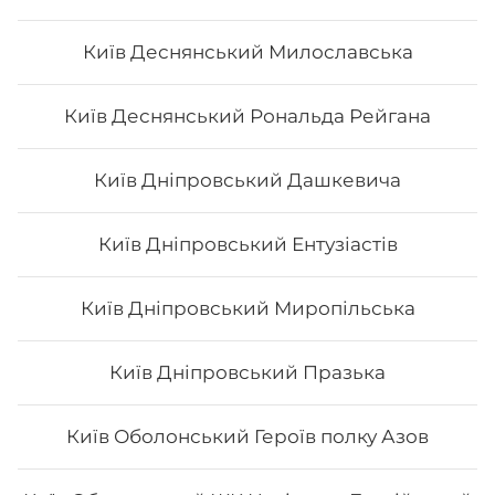
Київ Деснянський Милославська
Філадельфія з тигровою креветкою
Київ Деснянський Рональда Рейгана
Вага: 260 г Склад: норі, рис, сир філа, огірок, тигрова
Київ Дніпровський Дашкевича
креветка
Київ Дніпровський Ентузіастів
196
₴
Хочу
Київ Дніпровський Миропільська
Київ Дніпровський Празька
Київ Оболонський Героїв полку Азов