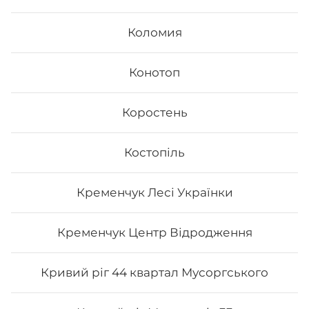
Коломия
Конотоп
Коростень
Костопіль
Філадельфія класична з лососем
Кременчук Лесі Українки
Вага: 310 г Склад: норі, рис, сир філа, лосось
Кременчук Центр Відродження
257
₴
Хочу
Кривий ріг 44 квартал Мусоргського