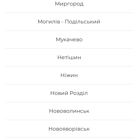
Миргород
358
₴
Могилів - Подільський
Хочу
Мукачево
Нетішин
Ніжин
Новий Розділ
Нововолинськ
Філадельфія з вугрем
Новояворівськ