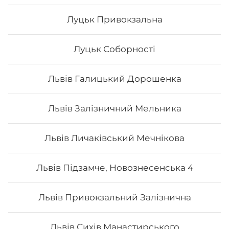
Луцьк Привокзальна
Луцьк Соборності
Львів Галицький Дорошенка
Львів Залізничний Мельника
Львів Личаківський Мечнікова
Філадельфія з копченим лососем
Львів Підзамче, Новознесенська 4
Вага: 270 г Склад: норі, рис, сир філа, огірок, копчений
Львів Привокзальний Залізнична
лосось
Львів Сихів Манастирського