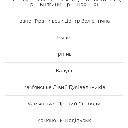
Філадельфія з сурімі та лососем
р-н Княгинин, р-н Пасічна)
Вага: 275 г Склад: норі, рис, авокадо, лосось, сурімі,
Івано-Франківськ Центр Залізнична
сир філадельфія
Ізмаїл
214
₴
Хочу
Ірпінь
Калуш
Кам'янське Лівий Будівельників
Кам'янське Правий Свободи
Камянець-Подільськ