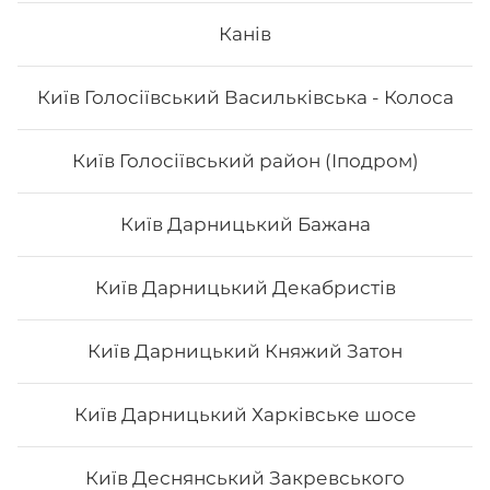
Канів
Філадельфія сезам
Київ Голосіївський Васильківська - Колоса
Вага: 235 г Склад: норі, рис, огірок, сир філа, кунжут
Київ Голосіївський район (Іподром)
124
₴
Хочу
Київ Дарницький Бажана
Київ Дарницький Декабристів
Київ Дарницький Княжий Затон
Київ Дарницький Харківське шосе
Київ Деснянський Закревського