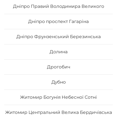
Дніпро Правий Володимира Великого
308
₴
Хочу
Дніпро проспект Гагаріна
Дніпро Фрунзенський Березинська
Долина
Дрогобич
Дубно
Житомир Богунія Небесної Сотні
Філадельфія класична з вугрем
Житомир Центральний Велика Бердичівська