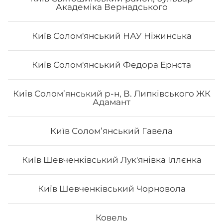
Академіка Вернадського
Київ Солом'янський НАУ Ніжинська
Київ Солом'янський Федора Ернста
Філадельфія з лососем
Київ Солом’янський р-н, В. Липківського ЖК
Адамант
Вага: 270 г Склад: норі, рис, сир філа, огірок, лосось
сирий
Київ Соломʼянський Гавела
Київ Шевченківський Лук'янівка Іллєнка
187
₴
Хочу
Київ Шевченківський Чорновола
Ковель