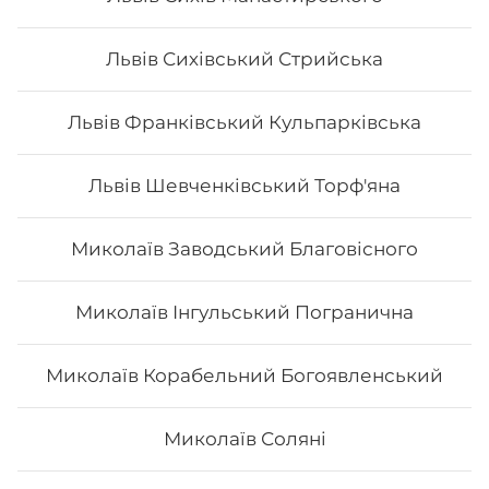
209
₴
Хочу
Львів Сихівський Стрийська
Львів Франківський Кульпарківська
Львів Шевченківський Торф'яна
Миколаїв Заводський Благовісного
Миколаїв Інгульський Погранична
Миколаїв Корабельний Богоявленський
Філадельфія з лососем MAXi(вдвічі
більше риби)
Миколаїв Соляні
Вага: 335 г Склад: рис, норі, сир, огірок, авокадо,
лосось.