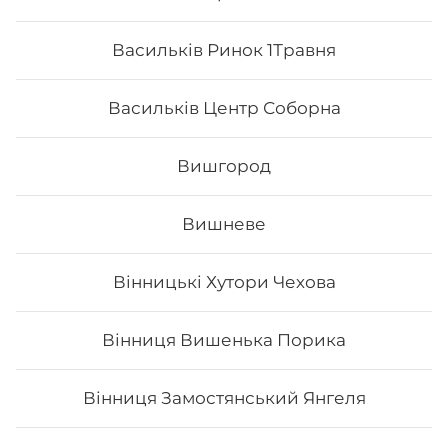
Васильків Ринок 1Травня
Васильків Центр Соборна
Вишгород
Вишневе
Вінницькі Хутори Чехова
Філадельфія з вугрем MAXi (вдвічі
Вінниця Вишенька Порика
більше риби)
Вага: 355 г Склад: рис, норі, сир філадельфія, огірок,
авокадо, вугор, унагі, кунжут білий, кунжут чорний
Вінниця Замостянський Янгеля