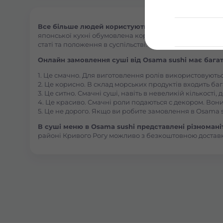
Все більше людей користуються послугою доставки
японської кухні обумовлена корисними та смаковими як
статі та положення в суспільстві.
Онлайн замовлення суші від Osama sushi має багат
1. Це смачно. Для виготовлення ролів використовують
2. Це корисно. В склад морських продуктів входить баг
3. Це ситно. Смачні суші, навіть в невеликій кількості
4. Це красиво. Смачні роли подаються с декором. Вони
5. Це не дорого. Якщо ви робите замовлення в Osama s
В суші меню в Osama sushi представлені різноманітн
районі Кривого Рогу можливо з безкоштовною достав