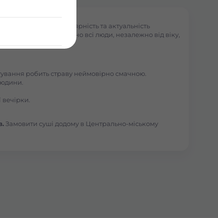
 Кривого Рогу.
Популярність та актуальність
і полюбляють практично всі люди, незалежно від віку,
отування робить страву неймовірно смачною.
людини.
 вечірки.
в.
Замовити суші додому в Центрально-міському