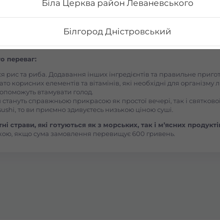
Біла Церква район Леваневського
 суші додому від Osama sushi в Центрально-міському районі
Білгород Дністровський
остями страв, їх різноманітністю та екзотичністю. Авторські суш
Бориспіль Головатого
о переваг:
ся рис та риба. Додавання інших інгредієнтів та правильне приг
ато корисних елементів та вітамінів, які необхідні для організму 
Бориспіль Робітнича
, допоможуть втамувати голод.
 стануть справжньою прикрасою як простої вечері, так і святкової
ushi, то ви приємно здивуєтесь низькою ціною суші.
Боярка (Київська область)
і страви, які готуються як з морських, так і м’ясних продукті
кою, якщо сума замовлення перевищує 600 гривень.
Бровари Бульвар Незалежності Масив
Бровари Торгмаш Москаленка
Броди