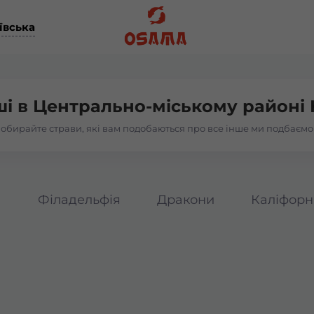
ївська
ші в
Центрально-міському районі 
обирайте страви, які вам подобаються про все інше ми подбаємо
а
Філадельфія
Дракони
Каліфорн