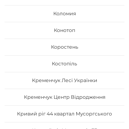
так і м’ясних продуктів.
Замовити суші додому в
Дарницькому районі Києва: вул. Декабристів можливо
Коломия
з безкоштовною доставкою, якщо сума замовлення
перевищує 600 гривень.
Конотоп
Коростень
Костопіль
Кременчук Лесі Українки
Кременчук Центр Відродження
Кривий ріг 44 квартал Мусоргського