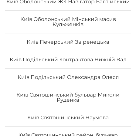
Київ Оболонський ЖК Навігатор Балтійський
Київ Оболонський Мінський масив
Кульженків
Київ Печерський Звіренецька
Вода негазована та сильногазована
0.5 л
Київ Подільський Контрактова Нижній Вал
Київ Подільський Олександра Олеся
25
₴
Хочу
Київ Святошинський бульвар Миколи
Руденка
Київ Святошинський Наумова
Все більше людей користуються послугою
доставки суші додому від Osama sushi в
Дарницькому районі Києва: вул. Декабристів.
Київ Святошинський район, бульвар