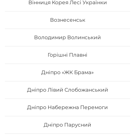
Вінниця Корея Лесі Українки
45
₴
Хочу
Вознесенськ
Володимир Волинський
Горішні Плавні
Дніпро «ЖК Брама»
Дніпро Лівий Слобожанський
Дніпро Набережна Перемоги
Pepsi 0.5 л
Дніпро Парусний
0.5 л