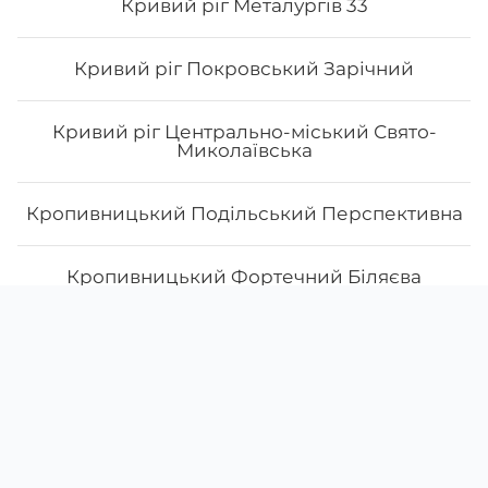
Кривий ріг Металургів 33
Кривий ріг Покровський Зарічний
Кривий ріг Центрально-міський Свято-
Миколаївська
Кропивницький Подільський Перспективна
Кропивницький Фортечний Біляєва
Скачати
Ми у соцмережах
Крюківщина
Instagram
App Store
Google Play
Facebook
Лозова
38 (073)
693-00-00
Лубни
38 (093)
602-79-59