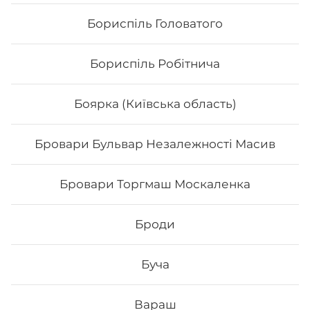
Бориспіль Головатого
Бориспіль Робітнича
Боярка (Київська область)
Бровари Бульвар Незалежності Масив
Бровари Торгмаш Москаленка
Напій Mirinda
Броди
0,33 л
Буча
33
₴
Хочу
Вараш