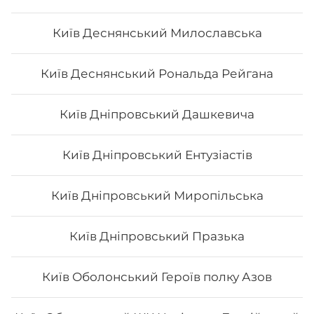
Київ Деснянський Милославська
Холодний чай «Lipton”
Київ Деснянський Рональда Рейгана
Холодний чай «Lipton” 0.5 л.
Київ Дніпровський Дашкевича
Київ Дніпровський Ентузіастів
40
₴
Хочу
Київ Дніпровський Миропільська
Київ Дніпровський Празька
Київ Оболонський Героїв полку Азов