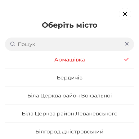
Оберіть місто
Доставка суші в
Дарницькому районі Києва:
Армашівка
вул. Декабристів
обирайте страви, які вам подобаються про все інше ми
Бердичів
подбаємо
Біла Церква район Вокзальної
Акція тижня
Сети
Роли від шефа
Біла Церква район Леваневського
Напої
Білгород Дністровський