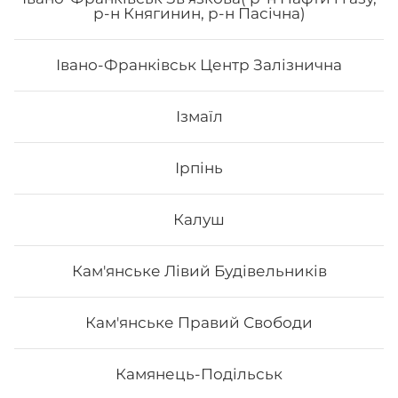
Сік Sandora
р-н Княгинин, р-н Пасічна)
0,95 мл
Івано-Франківськ Центр Залізнична
Ізмаїл
110
₴
Хочу
Ірпінь
Калуш
Кам'янське Лівий Будівельників
Кам'янське Правий Свободи
Камянець-Подільськ