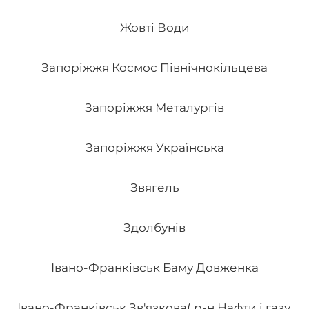
0,33 л
Жовті Води
Запоріжжя Космос Північнокільцева
33
₴
Хочу
Запоріжжя Металургів
Запоріжжя Українська
Звягель
Здолбунів
Івано-Франківськ Баму Довженка
Івано-Франківськ Зв'язкова( р-н Нафти і газу,