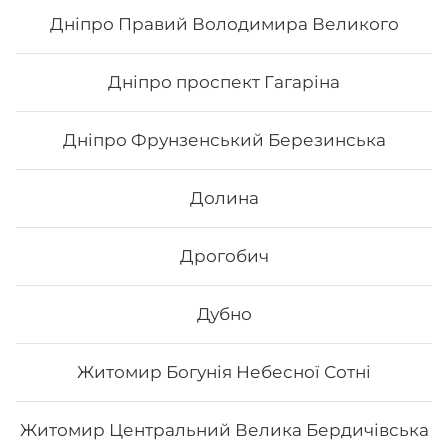
Дніпро Правий Володимира Великого
35
₴
Хочу
Дніпро проспект Гагаріна
Дніпро Фрунзенський Березинська
Долина
Дрогобич
Дубно
Житомир Богунія Небесної Сотні
Напій 7up
Житомир Центральний Велика Бердичівська