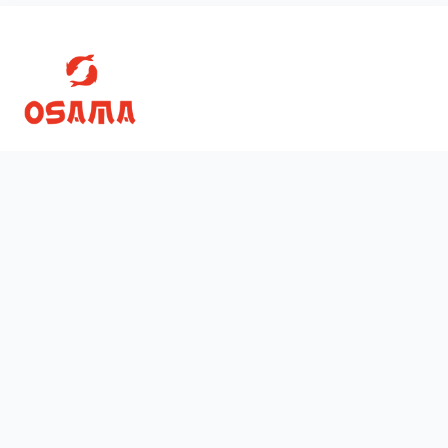
Скачати
Ми у соцмережах
App Store
Facebook
Google Play
38 (073)
693-00-00
38 (063)
236-08-79
38 (068)
668-11-59
щодня з
10:00
до
22:00
Київ Деснянський Милославська