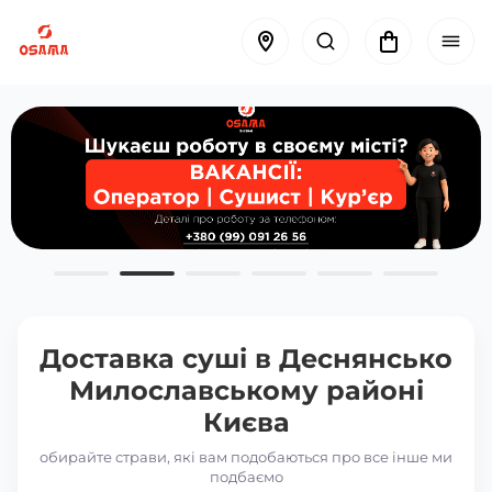
Доставка суші в
Деснянсько
Милославському районі
Києва
обирайте страви, які вам подобаються про все інше ми
подбаємо