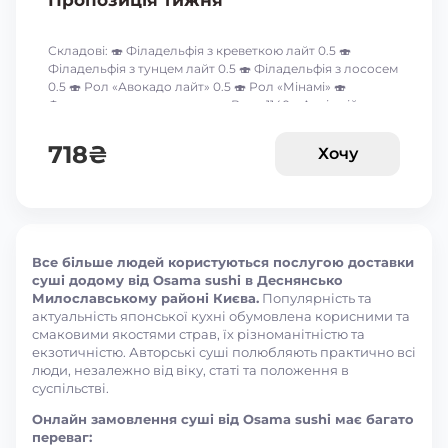
Пропозиція тижня
Складові: 🍣 Філадельфія з креветкою лайт 0.5 🍣
Філадельфія з тунцем лайт 0.5 🍣 Філадельфія з лососем
0.5 🍣 Рол «Авокадо лайт» 0.5 🍣 Рол «Мінамі» 🍣
Футомак з смаженим тунцем Вага: 1140 г Акція дійсна до
16-го серпня включно 🥰 *акційні пропозиції та знижки
між собою не сумуються ☝🏻
718
₴
Хочу
Все більше людей користуються послугою доставки
суші додому від Osama sushi в Деснянсько
Милославському районі Києва.
Популярність та
актуальність японської кухні обумовлена корисними та
смаковими якостями страв, їх різноманітністю та
екзотичністю. Авторські суші полюбляють практично всі
люди, незалежно від віку, статі та положення в
суспільстві.
Онлайн замовлення суші від Osama sushi має багато
переваг: