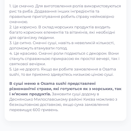
1. Це смачно. Для виготовлення ролів використовуються
рис та риба. Додавання інших інгредієнтів та
правильне приготування робить страву неймовірно
смачною.
2. Це корисно. В склад морських продуктів входить
багато корисних елементів та вітамінів, які необхідні
для організму людини.
3. Це ситно. Смачні суші, навіть в невеликій кількості,
допоможуть втамувати голод.
4. Це красиво. Смачні роли подаються с декором. Вони
стануть справжньою прикрасою як простої вечері, так і
святкової вечірки.
5. Це не дорого. Якщо ви робите замовлення в Osama
sushi, то ви приємно здивуєтесь низькою ціною суші.
В суші меню в Osama sushi представлені
різноманітні страви, які готуються як з морських, так
і м’ясних продуктів.
Замовити суші додому в
Деснянсько Милославському районі Києва можливо з
безкоштовною доставкою, якщо сума замовлення
перевищує 600 гривень.