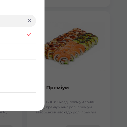
Сет Преміум
сосесм
Вага: 1300 г Склад: преміум гриль
голд, преміум кінг рол, преміум
м ½,
авторський авокадо рол, преміум
, філа
кіото рол.