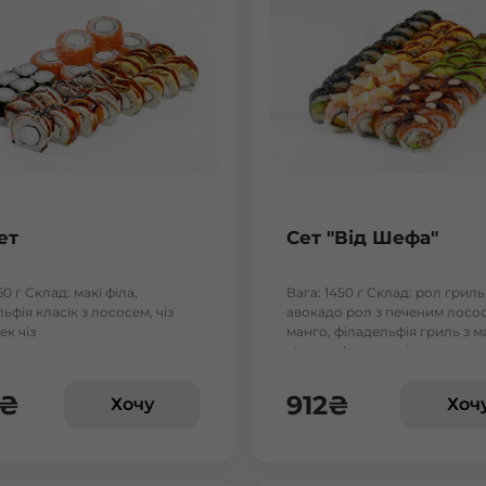
ет
Сет "Від Шефа"
60 г Склад: макі філа,
Вага: 1450 г Склад: рол гриль
ьфія класік з лососем, чіз
авокадо рол з печеним лосос
ек чіз
манго, філадельфія гриль з м
чіз рол, футумак зі смаженим
₴
912
₴
Хочу
Хоч