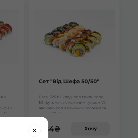
Сет "Від Шефа 50/50"
я з
Вага: 725 г Склад: рол гриль голд
1/2, футомак з смаженим тунцем 1/2,
льфія з
авокадо рол з печеним лососем та
ьфія з
манго 1/2, філадельфія гриль з манго
1/2, чіз рол 1/2
484
₴
у
Хочу