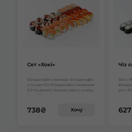
Сет «Хокі»
Чіз с
Філадельфія з авокадо Філадельфія
Вага: 9
з тунцем 0,5 Філадельфія з тигровою
філадел
0,5 Чіз делайт Хікомак манго тунець
рол, бл
Вага:1125 г.
738
₴
627
Хочу