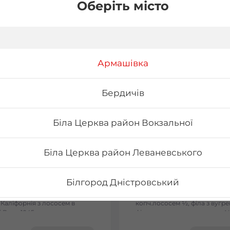
Оберіть місто
Армашівка
Бердичів
Біла Церква район Вокзальної
Біла Церква район Леваневського
on
Сет Токіо
Білгород Дністровський
ельфія з лососем -
Вага: 1090 г Склад: філа з ло
льфія з тунцем - Філадельфія
½, філа з тунцем ½, філа з
 Каліфорнія з лососем в
копч.лососем ½, філа з вугре
Бориспіль Головатого
 Вага: 1045 г
філа з тигровою креветкою ½
сезам ½, рол хіко мак