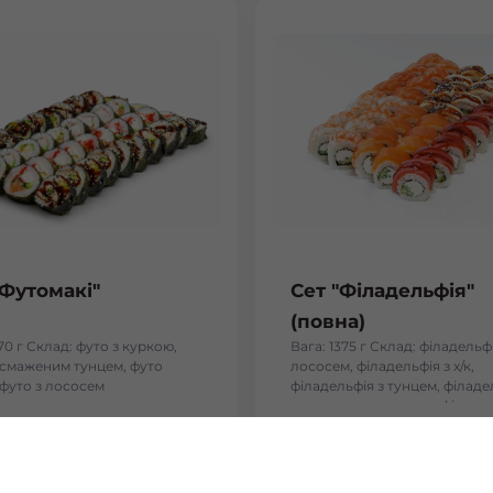
"Футомакі"
Сет "Філадельфія"
(повна)
170 г Склад: футо з куркою,
Вага: 1375 г Склад: філадельфі
і смаженим тунцем, футо
лососем, філадельфія з х/к,
 футо з лососем
філадельфія з тунцем, філаде
тигровою креветкою, філадел
вугрем
₴
934
₴
Хочу
Хоч