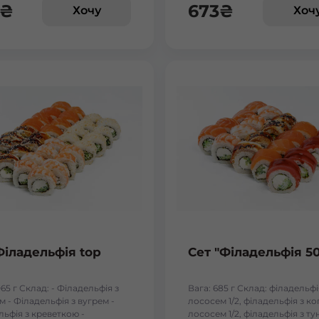
₴
673
₴
Хочу
Хоч
Бориспіль Робітнича
Боярка (Київська область)
Бровари Бульвар Незалежності Масив
Бровари Торгмаш Москаленка
Броди
Буча
Філадельфія top
Сет "Філадельфія 5
Вараш
065 г Склад: - Філадельфія з
Вага: 685 г Склад: філадельфі
 - Філадельфія з вугрем -
лососем 1/2, філадельфія з к
Васильків Ринок 1Травня
льфія з креветкою -
лососем 1/2, філадельфія з т