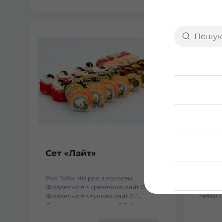
Сет «Лайт»
Fusi
Рол Тобо, Чіз рол з лососем,
- Філад
Філадельфія з креветкою лайт 0.5,
Філаде
Філадельфія з тунцем лайт 0.5,
сезам -
Філадельфія з лососем 0.5, Авокадо
кунжуті
лайт 0.5. Вага: 1110 г