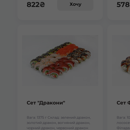
822
₴
578
Хочу
Сет "Дракони"
Сет 
Вага: 1375 г Склад: зелений дракон,
Вага: 1
золотий дракон, вогняний дракон,
лососем
чорний дракон, червоний дракон
Філаде