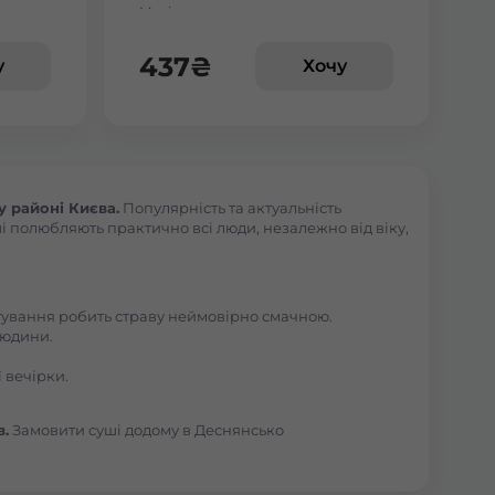
Макі з манго
веткою
437
₴
у
Хочу
 районі Києва.
Популярність та актуальність
і полюбляють практично всі люди, незалежно від віку,
отування робить страву неймовірно смачною.
людини.
 вечірки.
в.
Замовити суші додому в Деснянсько