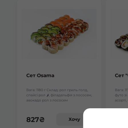
Сет Osama
Сет 
Вага: 1180 г Склад: рол гриль голд,
Вага: 1
спайсі рол 🌶️, філадельфія з лососем,
футо з
авокадо рол з лососем
асорті,
827
₴
618
Хочу