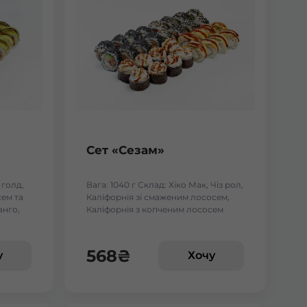
Сет «Сезам»
 голд,
Вага: 1040 г Склад: Хіко Мак, Чіз рол,
ем та
Каліфорнія зі смаженим лососем,
анго,
Каліфорнія з копченим лососем
 тунцем
568
₴
у
Хочу