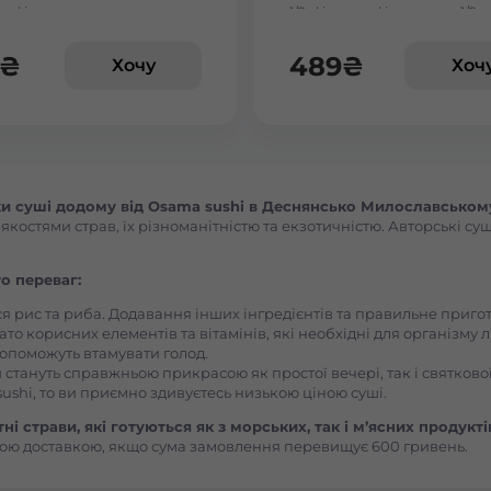
льфія сезам
1/2, філадельфія з вугрем 1/2,
філадельфія з тигровою кре
Васильків Центр Соборна
1/2
₴
489
₴
Хочу
Хоч
Вишгород
Вишневе
и суші додому від Osama sushi в Деснянсько Милославському
остями страв, їх різноманітністю та екзотичністю. Авторські суш
Вінницькі Хутори Чехова
о переваг:
Вінниця Вишенька Порика
ся рис та риба. Додавання інших інгредієнтів та правильне приг
ато корисних елементів та вітамінів, які необхідні для організму 
, допоможуть втамувати голод.
Вінниця Замостянський Янгеля
 стануть справжньою прикрасою як простої вечері, так і святкової
ushi, то ви приємно здивуєтесь низькою ціною суші.
Вінниця Корея Лесі Українки
і страви, які готуються як з морських, так і м’ясних продукті
ою доставкою, якщо сума замовлення перевищує 600 гривень.
Вознесенськ