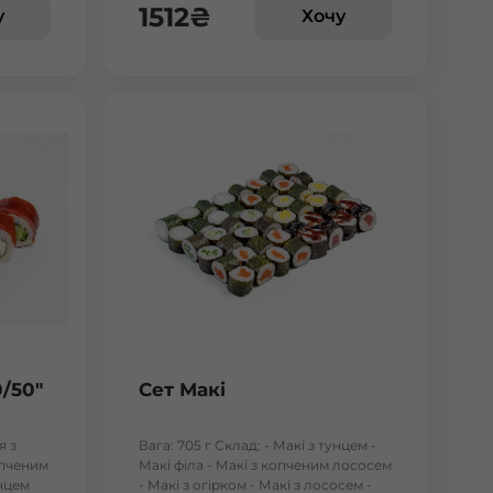
1512
₴
у
Хочу
0/50"
Сет Макі
я з
Вага: 705 г Склад: - Макі з тунцем -
опченим
Макі філа - Макі з копченим лососем
унцем
- Макі з огірком - Макі з лососем -