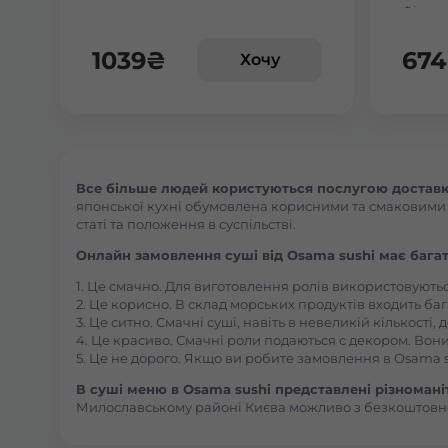
Філаде
1039
₴
674
Хочу
Все більше людей користуються послугою доставк
японської кухні обумовлена корисними та смаковими як
статі та положення в суспільстві.
Онлайн замовлення суші від Osama sushi має багат
1. Це смачно. Для виготовлення ролів використовують
2. Це корисно. В склад морських продуктів входить баг
3. Це ситно. Смачні суші, навіть в невеликій кількості
4. Це красиво. Смачні роли подаються с декором. Вони
5. Це не дорого. Якщо ви робите замовлення в Osama s
В суші меню в Osama sushi представлені різноманітн
Милославському районі Києва можливо з безкоштовн