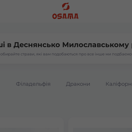
ші в
Деснянсько Милославському 
обирайте страви, які вам подобаються про все інше ми подбаємо
а
Філадельфія
Дракони
Каліфорн