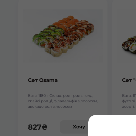
Сет Osama
Сет 
Вага: 1180 г Склад: рол гриль голд,
Вага: 1
спайсі рол 🌶️, філадельфія з лососем,
футо з
авокадо рол з лососем
асорті,
827
₴
618
Хочу