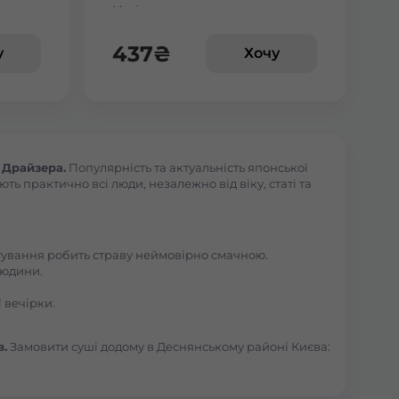
Макі з манго
веткою
437
₴
у
Хочу
 Драйзера.
Популярність та актуальність японської
ь практично всі люди, незалежно від віку, статі та
отування робить страву неймовірно смачною.
людини.
 вечірки.
в.
Замовити суші додому в Деснянському районі Києва: