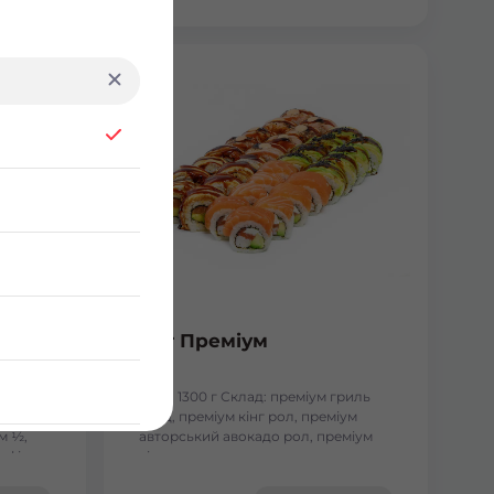
Сет Преміум
сосесм
Вага: 1300 г Склад: преміум гриль
голд, преміум кінг рол, преміум
м ½,
авторський авокадо рол, преміум
, філа
кіото рол.