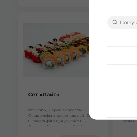
Сет «Лайт»
Fusi
Рол Тобо, Чіз рол з лососем,
- Філад
Філадельфія з креветкою лайт 0.5,
Філаде
Філадельфія з тунцем лайт 0.5,
сезам -
Філадельфія з лососем 0.5, Авокадо
кунжуті
лайт 0.5. Вага: 1110 г