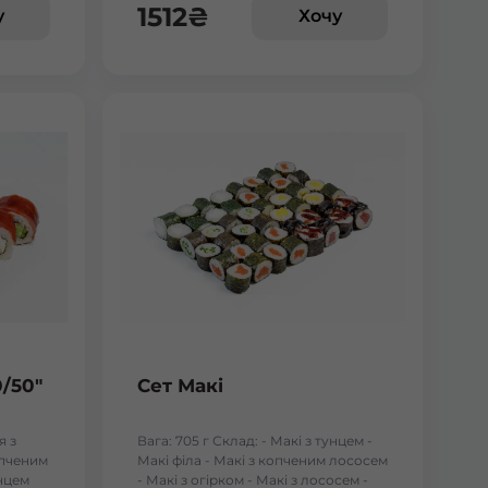
1512
₴
у
Хочу
0/50"
Сет Макі
я з
Вага: 705 г Склад: - Макі з тунцем -
опченим
Макі філа - Макі з копченим лососем
унцем
- Макі з огірком - Макі з лососем -