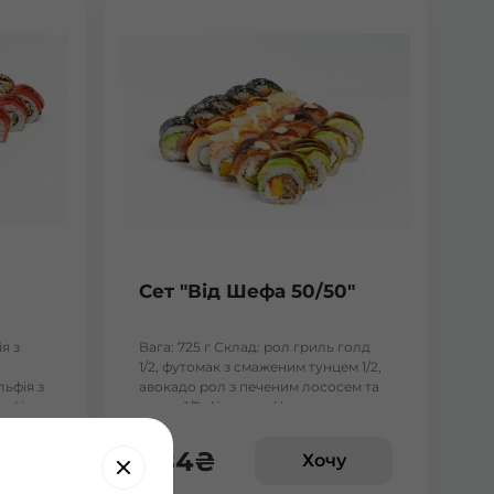
Сет "Від Шефа 50/50"
я з
Вага: 725 г Склад: рол гриль голд
1/2, футомак з смаженим тунцем 1/2,
льфія з
авокадо рол з печеним лососем та
ьфія з
манго 1/2, філадельфія гриль з манго
1/2, чіз рол 1/2
484
₴
у
Хочу