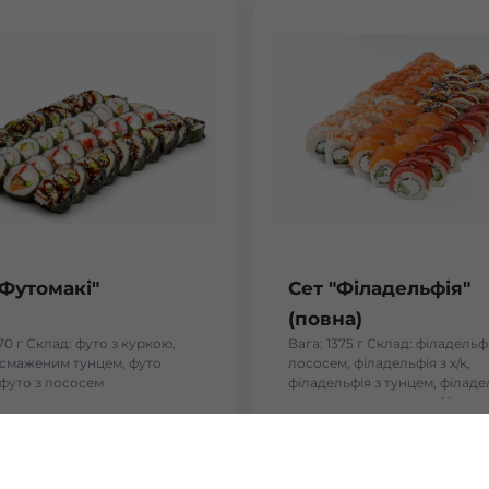
"Футомакі"
Сет "Філадельфія"
(повна)
170 г Склад: футо з куркою,
Вага: 1375 г Склад: філадельфі
і смаженим тунцем, футо
лососем, філадельфія з х/к,
 футо з лососем
філадельфія з тунцем, філаде
тигровою креветкою, філадел
вугрем
₴
934
₴
Хочу
Хоч