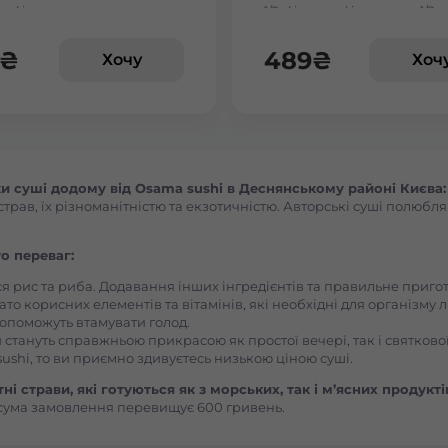
льфія сезам
1/2, філадельфія з вугрем 1/2,
філадельфія з тигровою кре
Васильків Центр Соборна
1/2
₴
489
₴
Хочу
Хоч
Вишгород
Вишневе
 суші додому від Osama sushi в Деснянському районі Києва:
ав, їх різноманітністю та екзотичністю. Авторські суші полюбляют
Вінницькі Хутори Чехова
о переваг:
Вінниця Вишенька Порика
ся рис та риба. Додавання інших інгредієнтів та правильне приг
ато корисних елементів та вітамінів, які необхідні для організму 
, допоможуть втамувати голод.
Вінниця Замостянський Янгеля
 стануть справжньою прикрасою як простої вечері, так і святкової
ushi, то ви приємно здивуєтесь низькою ціною суші.
Вінниця Корея Лесі Українки
і страви, які готуються як з морських, так і м’ясних продукті
сума замовлення перевищує 600 гривень.
Вознесенськ