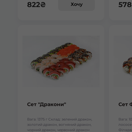
822
₴
578
Хочу
Сет "Дракони"
Сет 
Вага: 1375 г Склад: зелений дракон,
Вага: 1
золотий дракон, вогняний дракон,
лососем
чорний дракон, червоний дракон
Філаде