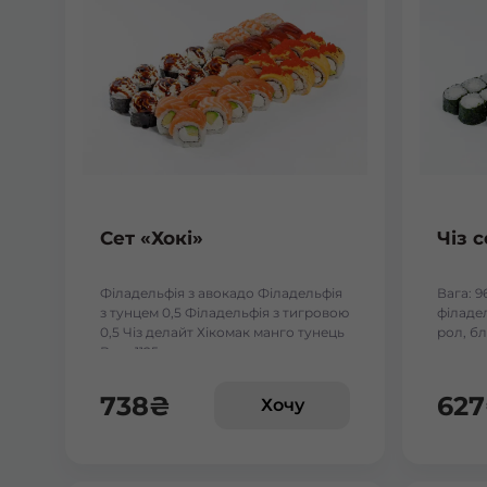
Сет «Хокі»
Чіз с
Філадельфія з авокадо Філадельфія
Вага: 9
з тунцем 0,5 Філадельфія з тигровою
філадел
0,5 Чіз делайт Хікомак манго тунець
рол, бл
Вага:1125 г.
738
₴
627
Хочу