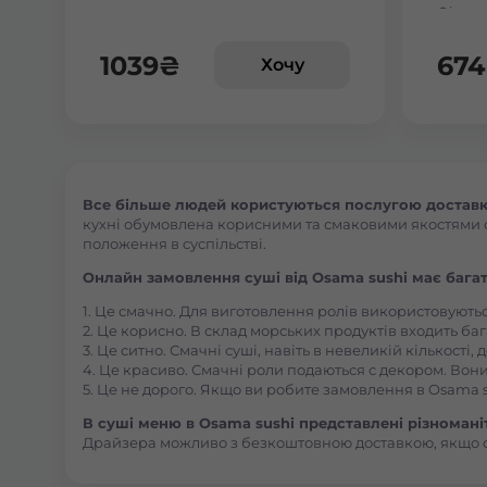
Філаде
1039
₴
674
Хочу
Все більше людей користуються послугою доставки
кухні обумовлена корисними та смаковими якостями стр
положення в суспільстві.
Онлайн замовлення суші від Osama sushi має багат
1. Це смачно. Для виготовлення ролів використовують
2. Це корисно. В склад морських продуктів входить баг
3. Це ситно. Смачні суші, навіть в невеликій кількості
4. Це красиво. Смачні роли подаються с декором. Вони
5. Це не дорого. Якщо ви робите замовлення в Osama s
В суші меню в Osama sushi представлені різноманітн
Драйзера можливо з безкоштовною доставкою, якщо 