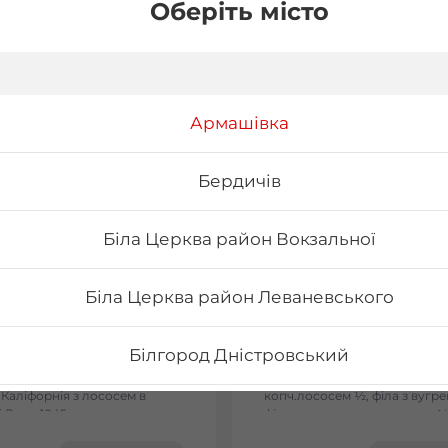
Оберіть місто
Армашівка
Бердичів
Біла Церква район Вокзальної
Біла Церква район Леваневського
on
Сет Токіо
Білгород Дністровський
ельфія з лососем -
Вага: 1090 г Склад: філа з ло
льфія з тунцем - Філадельфія
½, філа з тунцем ½, філа з
 Каліфорнія з лососем в
копч.лососем ½, філа з вугре
Бориспіль Головатого
 Вага: 1045 г
філа з тигровою креветкою ½
сезам ½, рол хіко мак