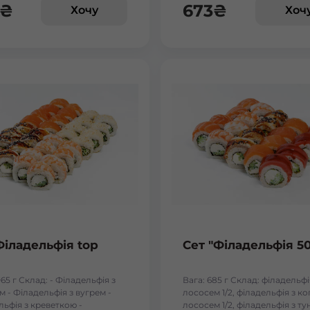
₴
673
₴
Хочу
Хоч
Бориспіль Робітнича
Боярка (Київська область)
Бровари Бульвар Незалежності Масив
Бровари Торгмаш Москаленка
Броди
Буча
Філадельфія top
Сет "Філадельфія 5
Вараш
065 г Склад: - Філадельфія з
Вага: 685 г Склад: філадельфі
 - Філадельфія з вугрем -
лососем 1/2, філадельфія з к
Васильків Ринок 1Травня
льфія з креветкою -
лососем 1/2, філадельфія з т