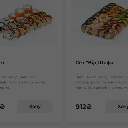
ет
Сет "Від Шефа"
60 г Склад: макі філа,
Вага: 1450 г Склад: рол гриль
ьфія класік з лососем, чіз
авокадо рол з печеним лосос
ек чіз
манго, філадельфія гриль з м
чіз рол, футумак зі смаженим
₴
912
₴
Хочу
Хоч