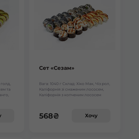
Сет «Сезам»
 голд,
Вага: 1040 г Склад: Хіко Мак, Чіз рол,
ем та
Каліфорнія зі смаженим лососем,
анго,
Каліфорнія з копченим лососем
 тунцем
568
₴
у
Хочу