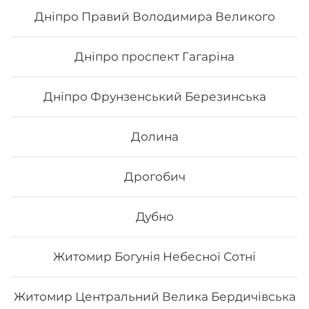
Дніпро Правий Володимира Великого
169
₴
Хочу
Дніпро проспект Гагаріна
Дніпро Фрунзенський Березинська
Долина
Дрогобич
Дубно
Житомир Богунія Небесної Сотні
Каліфорнія з лососем в кунжуті
Житомир Центральний Велика Бердичівська