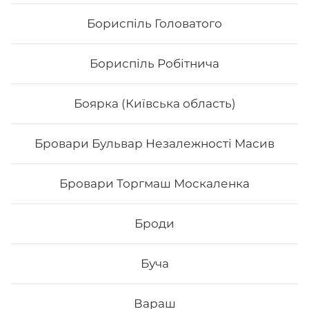
Бориспіль Головатого
Бориспіль Робітнича
Боярка (Київська область)
Бровари Бульвар Незалежності Масив
Бровари Торгмаш Москаленка
Каліфорнія з лососем
Броди
Вага: 255 г Склад: норі, рис, тобіко, лосось, ср
філадельфія, огірок
Буча
206
₴
Хочу
Вараш