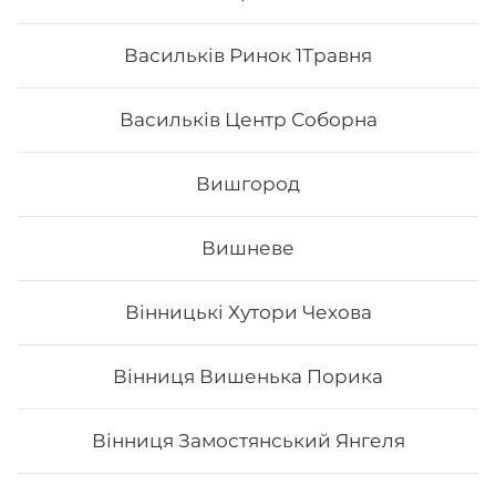
Васильків Ринок 1Травня
Васильків Центр Соборна
Вишгород
Вишневе
Вінницькі Хутори Чехова
Каліфорнія з лососем в ікрі
Вінниця Вишенька Порика
Вага: 255 г Склад: норі, рис, огірок, авокадо, тобіко
(зверху), лосось філе, японський м.
Вінниця Замостянський Янгеля