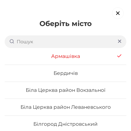
Оберіть місто
Доставка суші в
Деснянському районі Києва:
Армашівка
Закревського
обирайте страви, які вам подобаються про все інше ми
Бердичів
подбаємо
Біла Церква район Вокзальної
Акція тижня
Сети
Роли від шефа
Біла Церква район Леваневського
Каліфорнія
Білгород Дністровський