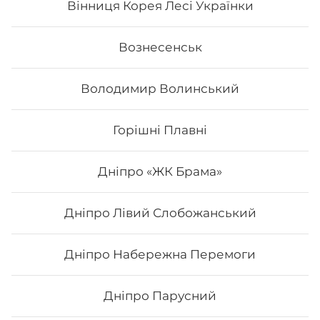
Вінниця Корея Лесі Українки
197
₴
Хочу
Вознесенськ
Володимир Волинський
Горішні Плавні
Дніпро «ЖК Брама»
Дніпро Лівий Слобожанський
Дніпро Набережна Перемоги
Каліфорнія з копченим лососем
Дніпро Парусний
Вага: 265 г. Склад: норі, рис, копчений лосось,
авокадо, огірок, сир філадельфія, кунжут