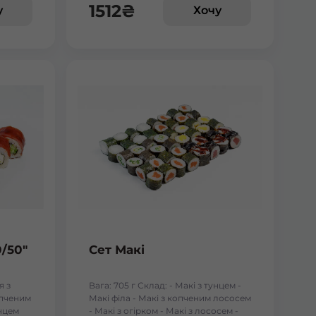
1512
₴
у
Хочу
0/50"
Сет Макі
я з
Вага: 705 г Склад: - Макі з тунцем -
опченим
Макі філа - Макі з копченим лососем
унцем
- Макі з огірком - Макі з лососем -