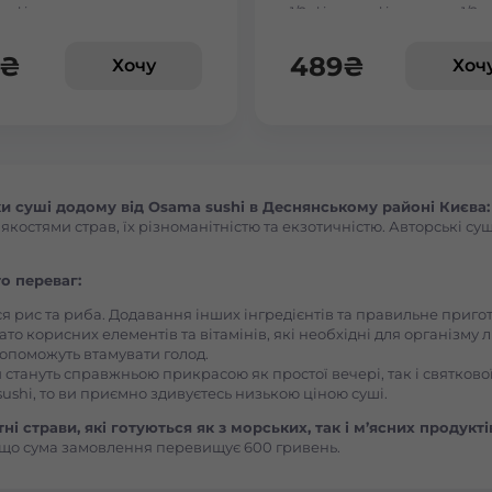
льфія сезам
1/2, філадельфія з вугрем 1/2,
філадельфія з тигровою кре
Васильків Центр Соборна
1/2
₴
489
₴
Хочу
Хоч
Вишгород
Вишневе
 суші додому від Osama sushi в Деснянському районі Києва:
остями страв, їх різноманітністю та екзотичністю. Авторські суш
Вінницькі Хутори Чехова
о переваг:
Вінниця Вишенька Порика
ся рис та риба. Додавання інших інгредієнтів та правильне приг
ато корисних елементів та вітамінів, які необхідні для організму 
, допоможуть втамувати голод.
Вінниця Замостянський Янгеля
 стануть справжньою прикрасою як простої вечері, так і святкової
ushi, то ви приємно здивуєтесь низькою ціною суші.
Вінниця Корея Лесі Українки
і страви, які готуються як з морських, так і м’ясних продукті
що сума замовлення перевищує 600 гривень.
Вознесенськ