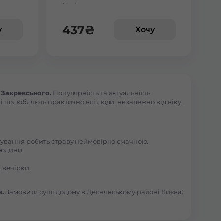
Макі з манго
веткою
437
₴
у
Хочу
 Закревського.
Популярність та актуальність
і полюбляють практично всі люди, незалежно від віку,
отування робить страву неймовірно смачною.
людини.
 вечірки.
в.
Замовити суші додому в Деснянському районі Києва: