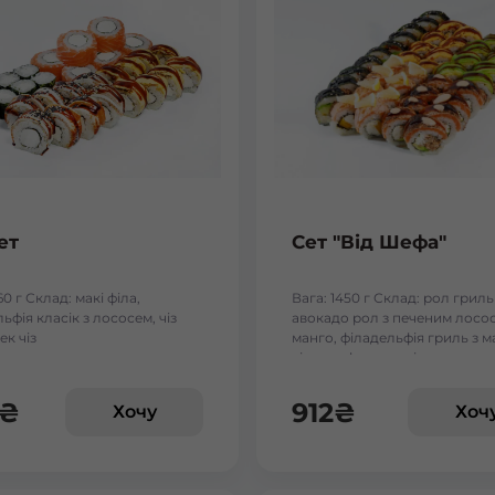
ет
Сет "Від Шефа"
60 г Склад: макі філа,
Вага: 1450 г Склад: рол гриль
ьфія класік з лососем, чіз
авокадо рол з печеним лосос
ек чіз
манго, філадельфія гриль з м
чіз рол, футумак зі смаженим
₴
912
₴
Хочу
Хоч