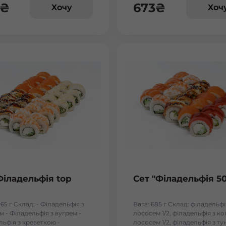
₴
673
₴
Хочу
Хоч
Бориспіль Робітнича
Боярка (Київська область)
Бровари Бульвар Незалежності Масив
Бровари Торгмаш Москаленка
Броди
Буча
Філадельфія top
Сет "Філадельфія 5
Вараш
065 г Склад: - Філадельфія з
Вага: 685 г Склад: філадельфі
 - Філадельфія з вугрем -
лососем 1/2, філадельфія з к
Васильків Ринок 1Травня
льфія з креветкою -
лососем 1/2, філадельфія з т