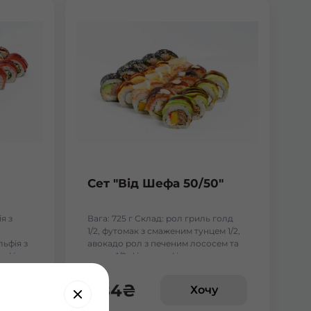
Сет "Від Шефа 50/50"
я з
Вага: 725 г Склад: рол гриль голд
1/2, футомак з смаженим тунцем 1/2,
льфія з
авокадо рол з печеним лососем та
ьфія з
манго 1/2, філадельфія гриль з манго
1/2, чіз рол 1/2
484
₴
у
Хочу