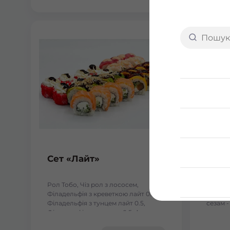
Сет «Лайт»
Fusi
Рол Тобо, Чіз рол з лососем,
- Філад
Філадельфія з креветкою лайт 0.5,
Філаде
Філадельфія з тунцем лайт 0.5,
сезам -
Філадельфія з лососем 0.5, Авокадо
кунжуті
лайт 0.5. Вага: 1110 г