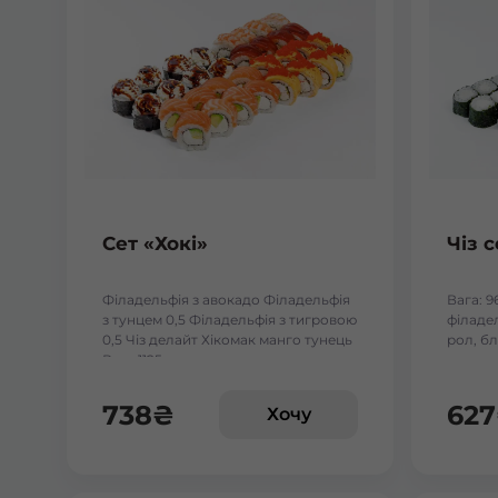
Сет «Хокі»
Чіз с
Філадельфія з авокадо Філадельфія
Вага: 9
з тунцем 0,5 Філадельфія з тигровою
філадел
0,5 Чіз делайт Хікомак манго тунець
рол, бл
Вага:1125 г.
738
₴
627
Хочу