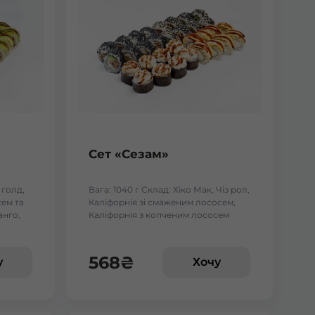
Сет «Сезам»
 голд,
Вага: 1040 г Склад: Хіко Мак, Чіз рол,
ем та
Каліфорнія зі смаженим лососем,
анго,
Каліфорнія з копченим лососем
 тунцем
568
₴
у
Хочу