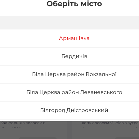
Оберіть місто
Армашівка
Бердичів
Біла Церква район Вокзальної
Біла Церква район Леваневського
on
Сет Токіо
Білгород Дністровський
ельфія з лососем -
Вага: 1090 г Склад: філа з ло
льфія з тунцем - Філадельфія
½, філа з тунцем ½, філа з
 Каліфорнія з лососем в
копч.лососем ½, філа з вугре
Бориспіль Головатого
 Вага: 1045 г
філа з тигровою креветкою ½
сезам ½, рол хіко мак