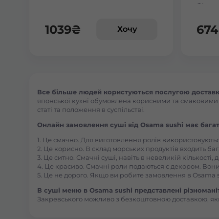
Філаде
1039
₴
674
Хочу
Все більше людей користуються послугою доставки
японської кухні обумовлена корисними та смаковими як
статі та положення в суспільстві.
Онлайн замовлення суші від Osama sushi має багат
1. Це смачно. Для виготовлення ролів використовують
2. Це корисно. В склад морських продуктів входить баг
3. Це ситно. Смачні суші, навіть в невеликій кількості
4. Це красиво. Смачні роли подаються с декором. Вони
5. Це не дорого. Якщо ви робите замовлення в Osama s
В суші меню в Osama sushi представлені різноманітн
Закревського можливо з безкоштовною доставкою, як