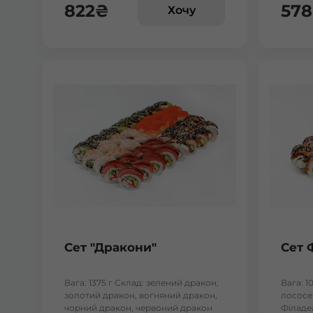
822
₴
578
Хочу
Сет "Дракони"
Сет 
Вага: 1375 г Склад: зелений дракон,
Вага: 1
золотий дракон, вогняний дракон,
лососем
чорний дракон, червоний дракон
Філаде