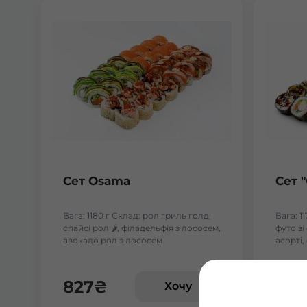
Сет Osama
Сет 
Вага: 1180 г Склад: рол гриль голд,
Вага: 1
спайсі рол 🌶️, філадельфія з лососем,
футо з
авокадо рол з лососем
асорті,
827
₴
618
Хочу