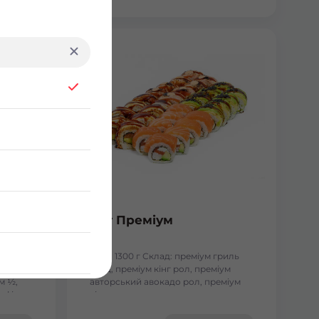
Сет Преміум
сосесм
Вага: 1300 г Склад: преміум гриль
голд, преміум кінг рол, преміум
м ½,
авторський авокадо рол, преміум
, філа
кіото рол.