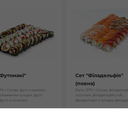
"Футомакі"
Сет "Філадельфія"
(повна)
170 г Склад: футо з куркою,
Вага: 1375 г Склад: філадельфі
і смаженим тунцем, футо
лососем, філадельфія з х/к,
 футо з лососем
філадельфія з тунцем, філаде
тигровою креветкою, філадел
вугрем
₴
934
₴
Хочу
Хоч