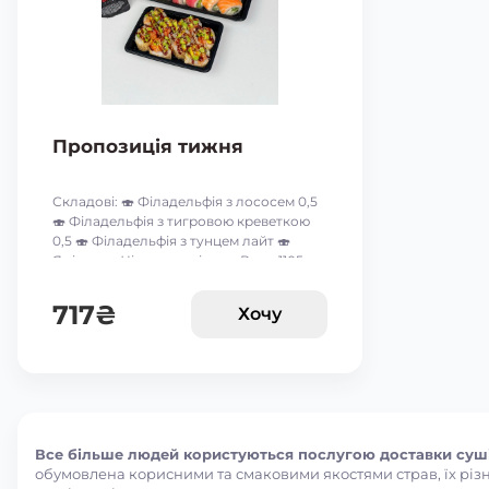
Пропозиція тижня
Складові: 🍣 Філадельфія з лососем 0,5
🍣 Філадельфія з тигровою креветкою
0,5 🍣 Філадельфія з тунцем лайт 🍣
Ямірол 🍣 Чіз рол з огірком Вага: 1105 г
Акція дійсна до 9-го серпня включно 🥰
*акційні пропозиції та знижки між
717
₴
Хочу
собою не сумуються ☝🏻
Все більше людей користуються послугою доставки суші 
обумовлена корисними та смаковими якостями страв, їх різно