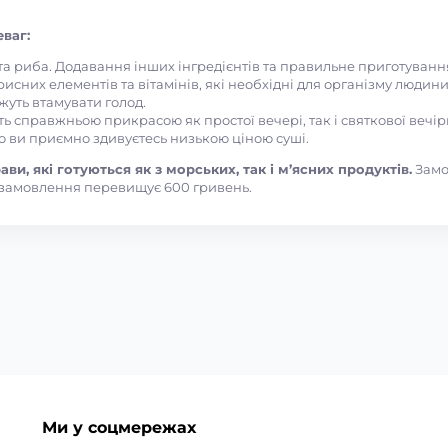
ваг:
 та риба. Додавання інших інгредієнтів та правильне приготуван
рисних елементів та вітамінів, які необхідні для організму людини
ожуть втамувати голод.
ть справжньою прикрасою як простої вечері, так і святкової вечір
то ви приємно здивуєтесь низькою ціною суші.
ви, які готуються як з морських, так і м’ясних продуктів.
Замо
замовлення перевищує 600 гривень.
Ми у соцмережах