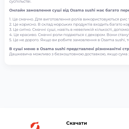
суспільстві.
Онлайн замовлення суші від Osama sushi має багато пере
1. Це смачно. Для виготовлення ролів використовуються рис
2. Це корисно. В склад морських продуктів входить багато ко
3. Це ситно. Смачні суші, навіть в невеликій кількості, допом
4. Це красиво. Смачні роли подаються с декором. Вони стану
5. Це не дорого. Якщо ви робите замовлення в Osama sushi, 
В суші меню в Osama sushi представлені різноманітні стра
Дашкевича можливо з безкоштовною доставкою, якщо сума 
Скачати