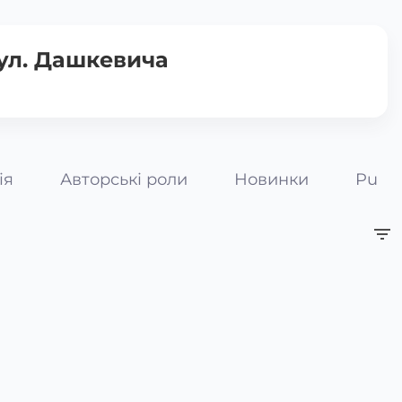
вул. Дашкевича
ія
Авторські роли
Новинки
Pumpk