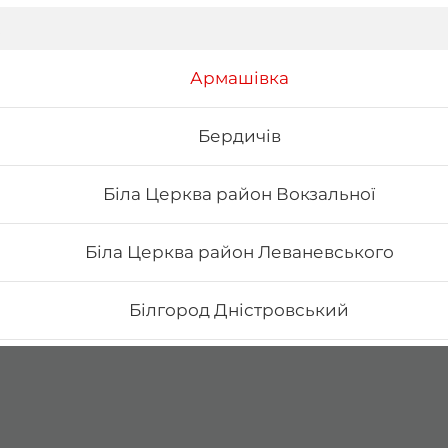
Армашівка
Бердичів
Біла Церква район Вокзальної
Біла Церква район Леваневського
Білгород Дністровський
Бориспіль Головатого
Бориспіль Робітнича