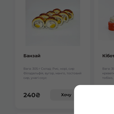
Банзай
Кібо
Вага: 305 г Склад: Рис, норі, сир
Вага: 3
Філадельфія, вугор, манго, тостовий
креветк
сир, унагі соус
тобіко,
240
₴
24
Хочу