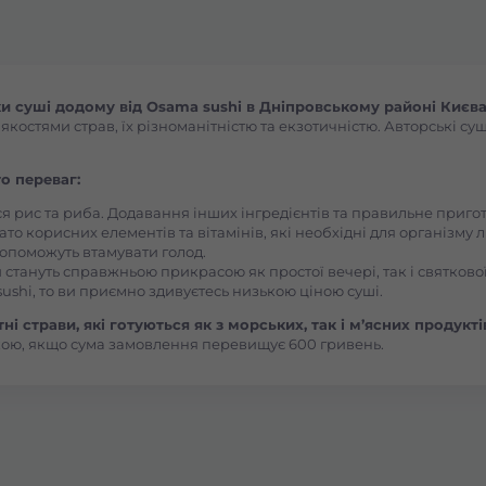
Боярка (Київська область)
Бровари Бульвар Незалежності Масив
 суші додому від Osama sushi в Дніпровському районі Києва
остями страв, їх різноманітністю та екзотичністю. Авторські суш
Бровари Торгмаш Москаленка
о переваг:
ся рис та риба. Додавання інших інгредієнтів та правильне приг
Броди
ато корисних елементів та вітамінів, які необхідні для організму 
, допоможуть втамувати голод.
 стануть справжньою прикрасою як простої вечері, так і святкової
Буча
ushi, то ви приємно здивуєтесь низькою ціною суші.
і страви, які готуються як з морських, так і м’ясних продукті
ою, якщо сума замовлення перевищує 600 гривень.
Вараш
Васильків Ринок 1Травня
Васильків Центр Соборна