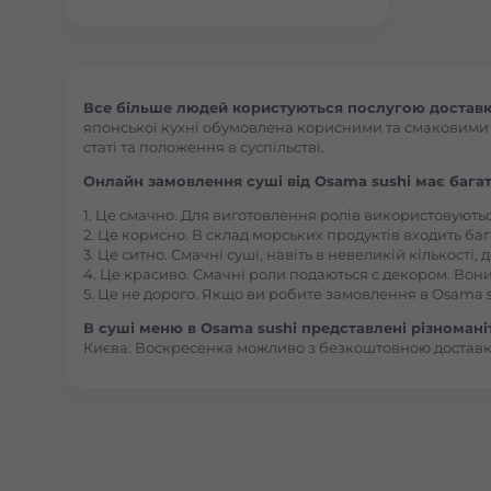
Все більше людей користуються послугою доставки
японської кухні обумовлена корисними та смаковими як
статі та положення в суспільстві.
Онлайн замовлення суші від Osama sushi має багат
1. Це смачно. Для виготовлення ролів використовують
2. Це корисно. В склад морських продуктів входить баг
3. Це ситно. Смачні суші, навіть в невеликій кількості
4. Це красиво. Смачні роли подаються с декором. Вони
5. Це не дорого. Якщо ви робите замовлення в Osama s
В суші меню в Osama sushi представлені різноманітн
Києва: Воскресенка можливо з безкоштовною доставк