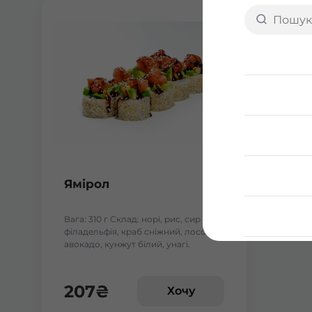
Ямірол
Вага: 310 г Склад: норі, рис, сир
філадельфія, краб сніжний, лосось,
авокадо, кунжут білий, унагі.
207
₴
Хочу