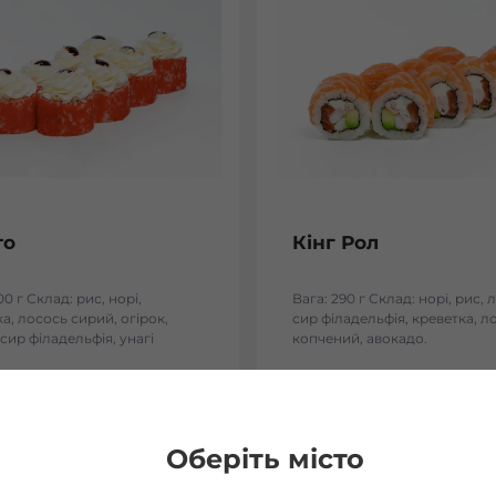
то
Кінг Рол
00 г Склад: рис, норі,
Вага: 290 г Склад: норі, рис, 
а, лосось сирий, огірок,
сир філадельфія, креветка, л
 сир філадельфія, унагі
копчений, авокадо.
8
₴
298
₴
Хочу
Хоч
Оберіть місто