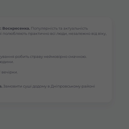
: Воскресенка.
Популярність та актуальність
і полюбляють практично всі люди, незалежно від віку,
отування робить страву неймовірно смачною.
людини.
 вечірки.
в.
Замовити суші додому в Дніпровському районі