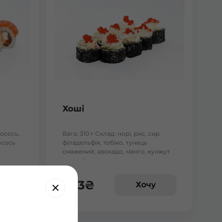
Хоші
лосось,
Вага: 310 г Склад: норі, рис, сир
осось
філадельфія, тобіко, тунець
смажений, авокадо, манго, кунжут
чорний.
243
₴
у
Хочу